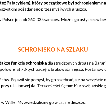
też Pałacykiem), który początkowo był schronieniem n
 wszystkim pożądanego przez myśliwych głuszca.
 w Polsce jest ok 260-335 samców. Można go usłyszeć w bes
SCHRONISKO NA SZLAKU
 także funkcję schroniska
dla strudzonych drogą na Baran
iej połowie lat 70-tych zaczęło brakować miejsca. Postan
ńców. Pojawił się pomysł, by go rozebrać, ale na szczęści
 przy ul. Lipowej 4a
. Teraz mieści się tam biuro wiślański
i w Wiśle. My zwiedzaliśmy go w czasie deszczu.