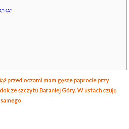
ATKA?
ciąż przed oczami mam gęste paprocie przy
idok ze szczytu Baraniej Góry. W ustach czuję
o samego.