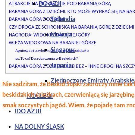
DO AZJI
ATRAKCJE NA PRZYSŁOPIE POD BARANIĄ GÓRĄ
BARANIA GÓRA Z DZIEĆMI. KTO MOŻE WYBRAĆ SIĘ NA BA
Tajlandia
BARANIA GÓRA Z DZIEĆMI
CZY DROGA ZE SCHRONISKA NA BARANIĄ GÓRĘ Z DZIEĆMI
Malezja
NAGRODA: WIDOKI Z BARANIEJ GÓRY
WIEŻA WIDOKOWA NA BARANIEJ GÓRZE
Singapur
Agnieszce i trzyletniej Korze też się podobało.
ps. To co? Do zobaczenia w Beskidach?
Japonia
BARANIA GÓRA Z DZIEĆMI LUB BEZ – INNE DROGI NA SZCZY
Zjednoczone Emiraty Arabskie
Nie sądziłam, że Beskid Śląski zauroczy mnie t
beskidzkich ścieżkach, czerwieniącą się jarzębin
NOCLEGI
smak soczystych jagód.
Wiem, że pojadę tam znow
!DO AZJI!
NA DOLNY ŚLĄSK