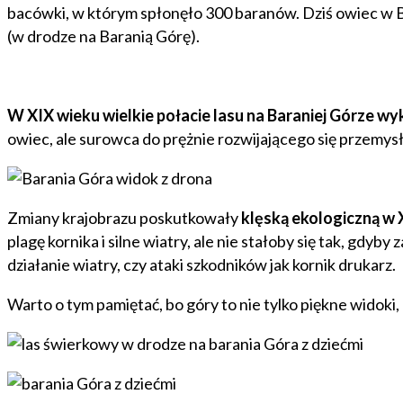
bacówki, w którym spłonęło 300 baranów. Dziś owiec w B
(w drodze na Baranią Górę).
W XIX wieku wielkie połacie lasu na Baraniej Górze w
owiec, ale surowca do prężnie rozwijającego się przemysł
Zmiany krajobrazu poskutkowały
klęską ekologiczną w
plagę kornika i silne wiatry, ale nie stałoby się tak, gdy
działanie wiatry, czy ataki szkodników jak kornik drukarz.
Warto o tym pamiętać, bo góry to nie tylko piękne widoki,