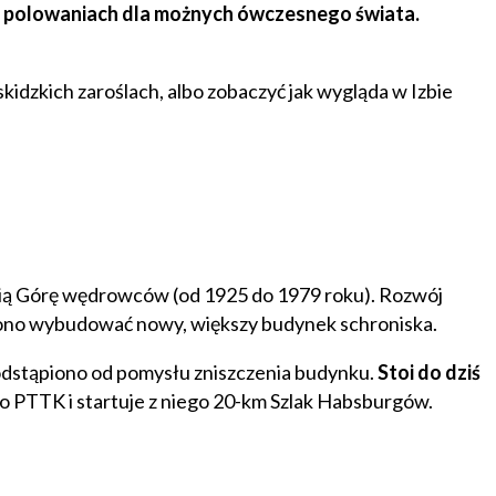
a polowaniach dla możnych ówczesnego świata.
kidzkich zaroślach, albo zobaczyć jak wygląda w Izbie
ią Górę wędrowców (od 1925 do 1979 roku). Rozwój
owiono wybudować nowy, większy budynek schroniska.
e odstąpiono od pomysłu zniszczenia budynku.
Stoi do dziś
ego PTTK i startuje z niego 20-km Szlak Habsburgów.