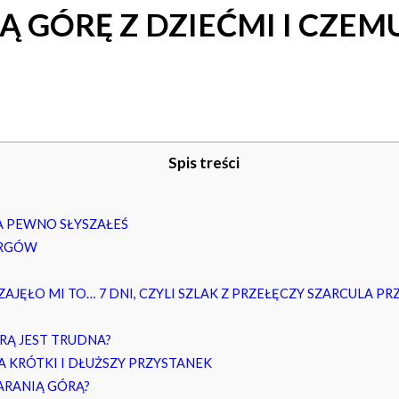
 GÓRĘ Z DZIEĆMI I CZEM
Spis treści
NA PEWNO SŁYSZAŁEŚ
URGÓW
ZAJĘŁO MI TO… 7 DNI, CZYLI SZLAK Z PRZEŁĘCZY SZARCULA 
RĄ JEST TRUDNA?
 KRÓTKI I DŁUŻSZY PRZYSTANEK
ARANIĄ GÓRĄ?