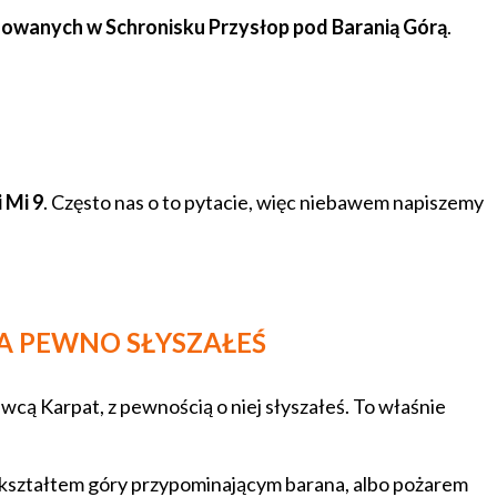
izowanych w Schronisku Przysłop pod Baranią Górą
.
 Mi 9
. Często nas o to pytacie, więc niebawem napiszemy
 NA PEWNO SŁYSZAŁEŚ
awcą Karpat, z pewnością o niej słyszałeś. To właśnie
 kształtem góry przypominającym barana, albo pożarem