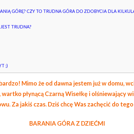
RANIĄ GÓRĘ? CZY TO TRUDNA GÓRA DO ZDOBYCIA DLA KILKUL
 JEST TRUDNA?
T ;)
ak bardzo! Mimo że od dawna jestem już w domu, w
ę, wartko płynącą Czarną Wisełkę i olśniewający w
u. Za jakiś czas. Dziś chcę Was zachęcić do teg
BARANIA GÓRA Z DZIEĆMI