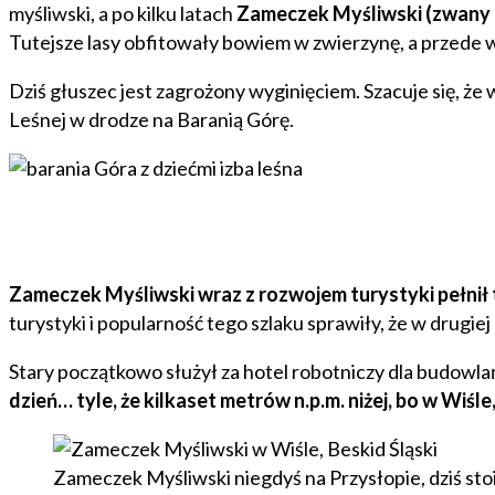
myśliwski, a po kilku latach
Zameczek Myśliwski (zwany 
Tutejsze lasy obfitowały bowiem w zwierzynę, a przede
Dziś głuszec jest zagrożony wyginięciem. Szacuje się, że
Leśnej w drodze na Baranią Górę.
Zameczek Myśliwski
wraz z rozwojem turystyki pełnił
turystyki i popularność tego szlaku sprawiły, że w drug
Stary początkowo służył za hotel robotniczy dla budowla
dzień… tyle, że kilkaset metrów n.p.m. niżej, bo w Wiśle,
Zameczek Myśliwski niegdyś na Przysłopie, dziś sto