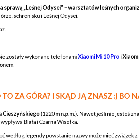
 za sprawą „Leśnej Odysei” – warsztatów leśnych organ
rze, schronisku i Leśnej Odysei.
az.
ie zostały wykonane telefonami
Xiaomi Mi 10 Pro
i Xiaomi
efonem.
TO ZA GÓRA? I SKĄD JĄ ZNASZ :) BO
ka Cieszyńskiego
(1220 m n.p.m.). Nawet jeśli nie jesteś zn
i wypływa Biała i Czarna Wisełka.
hoć według legendy powstanie nazwy może mieć związek z