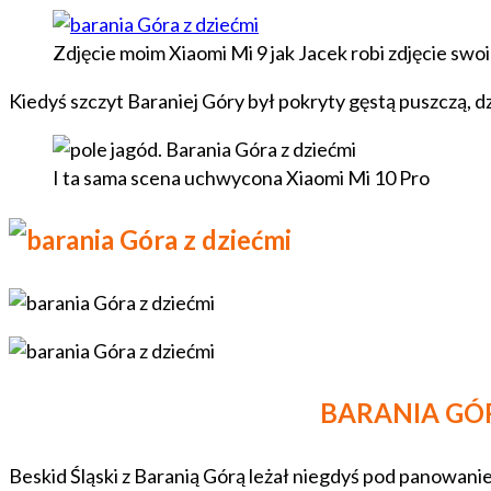
Zdjęcie moim Xiaomi Mi 9 jak Jacek robi zdjęcie swoi
Kiedyś szczyt Baraniej Góry był pokryty gęstą puszczą, d
I ta sama scena uchwycona Xiaomi Mi 10 Pro
BARANIA GÓ
Beskid Śląski z Baranią Górą leżał niegdyś pod panowan