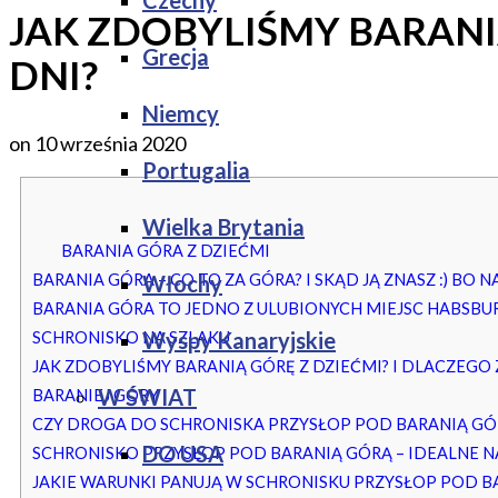
Czechy
JAK ZDOBYLIŚMY BARANIĄ
Grecja
DNI?
Niemcy
on
10 września 2020
Portugalia
Wielka Brytania
BARANIA GÓRA Z DZIEĆMI
BARANIA GÓRA – CO TO ZA GÓRA? I SKĄD JĄ ZNASZ :) BO 
Włochy
BARANIA GÓRA TO JEDNO Z ULUBIONYCH MIEJSC HABSB
Wyspy Kanaryjskie
SCHRONISKO NA SZLAKU
JAK ZDOBYLIŚMY BARANIĄ GÓRĘ Z DZIEĆMI? I DLACZEGO 
W ŚWIAT
BARANIEJ GÓRY
CZY DROGA DO SCHRONISKA PRZYSŁOP POD BARANIĄ GÓ
DO USA
SCHRONISKO PRZYSŁOP POD BARANIĄ GÓRĄ – IDEALNE NA
JAKIE WARUNKI PANUJĄ W SCHRONISKU PRZYSŁOP POD B