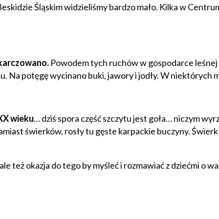
eskidzie Śląskim widzieliśmy bardzo mało. Kilka w Centru
ykarczowano.
Powodem tych ruchów w gospodarce leśnej by
u. Na potęgę wycinano buki, jawory i jodły. W niektórych 
 XX wieku
… dziś spora część szczytu jest goła… niczym wy
by zamiast świerków, rosły tu gęste karpackie buczyny. Świe
 ale też okazja do tego by myśleć i rozmawiać z dziećmi o w