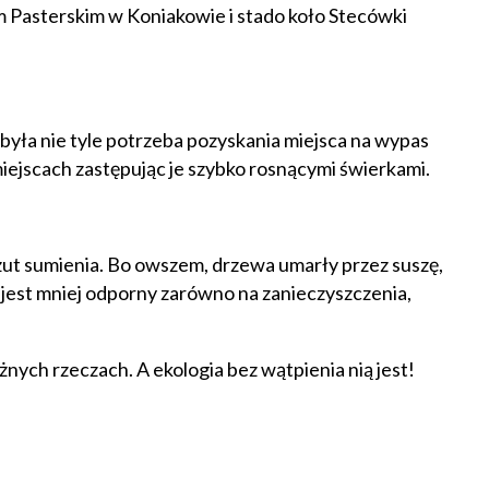
m Pasterskim w Koniakowie i stado koło Stecówki
ła nie tyle potrzeba pozyskania miejsca na wypas
miejscach zastępując je szybko rosnącymi świerkami.
rzut sumienia. Bo owszem, drzewa umarły przez suszę,
rk jest mniej odporny zarówno na zanieczyszczenia,
ażnych rzeczach. A ekologia bez wątpienia nią jest!