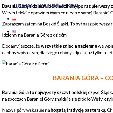
KOLEJAMI DOLNOŚLĄSKIMI
Baranią Górę z dziećmi odwiedziliśmy po raz pierwszy
W tym tekście opowiem Wam co nieco o samej Baraniej Gó
Zapraszam zatem na Beskid Śląski. To był nasz pierwszy r
Idziemy na Baranią Górę z dziećmi.
Dodamy jeszcze, że
wszystkie zdjęcia naziemne
we wpis
osobny wpis o tym, dlaczego robimy zdjęcia już tylko tel
BARANIA GÓRA – CO 
Barania Góra to najwyższy szczyt polskiej części Śląs
na zboczach Baraniej Góry znajduje się źródło Wisły, czyl
Nazwa góry wskazuje na
bogatą tradycję pasterską
. C