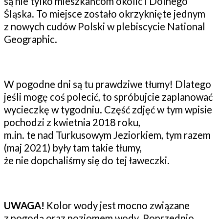
są nie tylko mieszkańcom okolic i Dolnego
Śląska. To miejsce zostało okrzyknięte jednym
z nowych cudów Polski w plebiscycie National
Geographic.
W pogodne dni są tu prawdziwe tłumy! Dlatego
jeśli mogę coś polecić, to spróbujcie zaplanować
wycieczkę w tygodniu. Część zdjęć w tym wpisie
pochodzi z kwietnia 2018 roku,
m.in. te nad Turkusowym Jeziorkiem, tym razem
(maj 2021) były tam takie tłumy,
że nie dopchaliśmy się do tej ławeczki.
UWAGA!
Kolor wody jest mocno związane
z pogodą oraz poziomem wody. Poprzednio