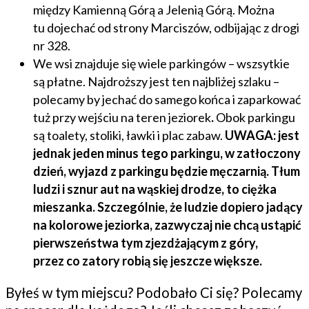
między Kamienną Górą a Jelenią Górą. Można
tu dojechać od strony Marciszów, odbijając z drogi
nr 328.
We wsi znajduje się wiele parkingów – wszsytkie
są płatne. Najdroższy jest ten najbliżej szlaku –
polecamy by jechać do samego końca i zaparkować
tuż przy wejściu na teren jeziorek
.
Obok parkingu
są toalety, stoliki, ławki i plac zabaw.
UWAGA: jest
jednak jeden minus tego parkingu, w zatłoczony
dzień, wyjazd z parkingu będzie męczarnią. Tłum
ludzi i sznur aut na wąskiej drodze, to ciężka
mieszanka. Szczególnie, że ludzie dopiero jadący
na kolorowe jeziorka, zazwyczaj nie chcą ustąpić
pierwszeństwa tym zjezdżającym z góry,
przez co zatory robią się jeszcze większe.
Byłeś w tym miejscu? Podobało Ci się? Polecamy