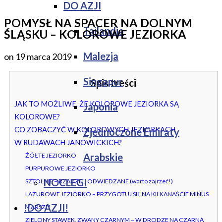
DO AZJI
POMYSŁ NA SPACER NA DOLNYM
Tajlandia
ŚLĄSKU – KOLOROWE JEZIORKA
Malezja
on
19 marca 2019
Singapur
Spis treści
JAK TO MOŻLIWE, ŻE KOLOROWE JEZIORKA SĄ
Japonia
KOLOROWE?
CO ZOBACZYĆ W KOLOROWYCH JEZIORKACH
Zjednoczone Emiraty
W RUDAWACH JANOWICKICH?
Arabskie
ŻÓŁTE JEZIORKO
PURPUROWE JEZIORKO
NOCLEGI
SZTOLNIE – RZADZIEJ ODWIEDZANE (warto zajrzeć!)
LAZUROWE JEZIORKO – PRZYGOTUJ SIĘ NA KILKANAŚCIE MINUS
!DO AZJI!
MARSZU
ZIELONY STAWEK, ZWANY CZARNYM – W DRODZE NA CZARNĄ