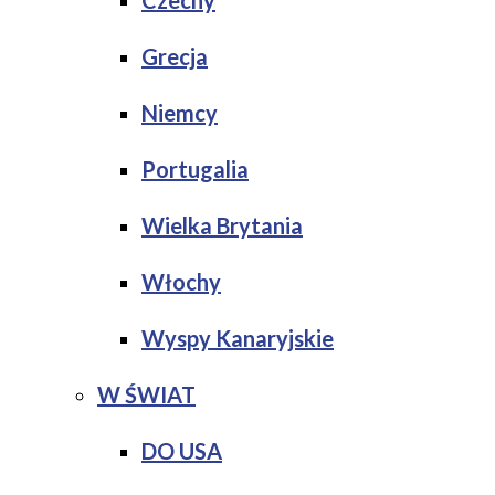
Czechy
Grecja
Niemcy
Portugalia
Wielka Brytania
Włochy
Wyspy Kanaryjskie
W ŚWIAT
DO USA