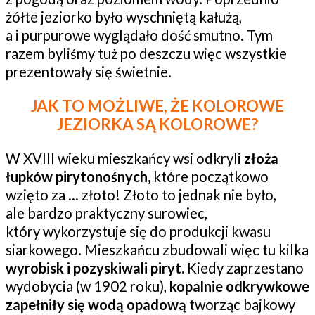
żółte jeziorko było wyschniętą kałużą,
a i purpurowe wyglądało dość smutno. Tym
razem byliśmy tuż po deszczu więc wszystkie
prezentowały się świetnie.
JAK TO MOŻLIWE, ŻE KOLOROWE
JEZIORKA SĄ KOLOROWE?
W XVIII wieku mieszkańcy wsi odkryli
złoża
łupków pirytonośnych,
które początkowo
wzięto za … złoto! Złoto to jednak nie było,
ale bardzo praktyczny surowiec,
który wykorzystuje się do produkcji kwasu
siarkowego. Mieszkańcu zbudowali więc tu kilka
wyrobisk i pozyskiwali piryt.
Kiedy zaprzestano
wydobycia (w 1902 roku),
kopalnie odkrywkowe
zapełniły się wodą opadową
tworząc bajkowy