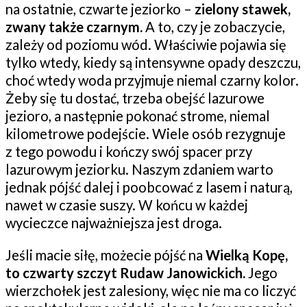
na ostatnie, czwarte jeziorko –
zielony stawek,
zwany także czarnym.
A to, czy je zobaczycie,
zależy od poziomu wód. Właściwie pojawia się
tylko wtedy, kiedy są intensywne opady deszczu,
choć wtedy woda przyjmuje niemal czarny kolor.
Żeby się tu dostać, trzeba obejść lazurowe
jezioro, a następnie pokonać strome, niemal
kilometrowe podejście. Wiele osób rezygnuje
z tego powodu i kończy swój spacer przy
lazurowym jeziorku. Naszym zdaniem warto
jednak pójść dalej i poobcować z lasem i naturą,
nawet w czasie suszy. W końcu w każdej
wycieczce najważniejsza jest droga.
Jeśli macie siłę, możecie pójść na
Wielką Kopę,
to czwarty szczyt Rudaw Janowickich.
Jego
wierzchołek jest zalesiony, więc nie ma co liczyć