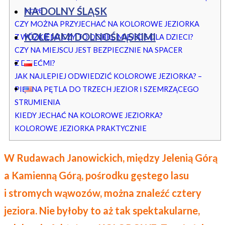
NA DOLNY ŚLĄSK
KOPĘ
CZY MOŻNA PRZYJECHAĆ NA KOLOROWE JEZIORKA
KOLEJAMI DOLNOŚLĄSKIMI
Z WÓZKIEM? CZY TO DOBRE MIEJSCE DLA DZIECI?
CZY NA MIEJSCU JEST BEZPIECZNIE NA SPACER
Z DZIEĆMI?
JAK NAJLEPIEJ ODWIEDZIĆ KOLOROWE JEZIORKA? –
PIĘKNA PĘTLA DO TRZECH JEZIOR I SZEMRZĄCEGO
STRUMIENIA
KIEDY JECHAĆ NA KOLOROWE JEZIORKA?
KOLOROWE JEZIORKA PRAKTYCZNIE
W Rudawach Janowickich, między Jelenią Górą
a Kamienną Górą, pośrodku gęstego lasu
i stromych wąwozów, można znaleźć cztery
jeziora. Nie byłoby to aż tak spektakularne,