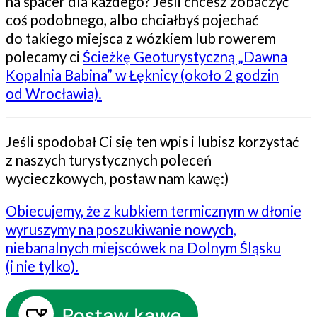
na spacer dla każdego? Jeśli chcesz zobaczyć
coś podobnego, albo chciałbyś pojechać
do takiego miejsca z wózkiem lub rowerem
polecamy ci
Ścieżkę Geoturystyczną „Dawna
Kopalnia Babina” w Łęknicy (około 2 godzin
od Wrocławia).
Jeśli spodobał Ci się ten wpis i lubisz korzystać
z naszych turystycznych poleceń
wycieczkowych, postaw nam kawę:)
Obiecujemy, że z kubkiem termicznym w dłonie
wyruszymy na poszukiwanie nowych,
niebanalnych miejscówek na Dolnym Śląsku
(i nie tylko).