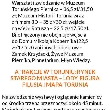
Warsztat i zwiedzanie w Muzeum
Toruńskiego Piernika – 36,5 zł/31,50
zł; Muzeum Historii Torunia wraz
z filmem 3D – 35 zł/30 zł, wejście
na wieżę Ratusza – 22,5 zł/17,50 zł.
Bilet łączony nie obejmuje wejścia
do Domu Mikołaja Kopernika (22,5
zł/17,5 zł) ani innych obiektów –
Zamek Krzyżacki, Żywe Muzeum
Piernika, Planetarium, Młyn Wiedzy.
ATRAKCJE W TORUNIU:
RYNEK
STAREGO MIASTA – LODY, FIGURA
FILUSIA I MAPA TORUNIA
Na zwiedzenie wystawy i oglądanie kamienicy
od środka trzeba przeznaczyć około 45 minut.
My jednak zostawiamy wnętrze na następny raz