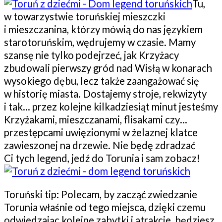
Tu,
w towarzystwie toruńskiej mieszczki
i mieszczanina, którzy mówią do nas językiem
starotoruńskim, wędrujemy w czasie. Mamy
szansę nie tylko podejrzeć, jak Krzyżacy
zbudowali pierwszy gród nad Wisłą w konarach
wysokiego dębu, lecz także zaangażować się
w historię miasta. Dostajemy stroje, rekwizyty
i tak… przez kolejne kilkadziesiąt minut jesteśmy
Krzyżakami, mieszczanami, flisakami czy…
przestępcami uwięzionymi w żelaznej klatce
zawieszonej na drzewie. Nie będę zdradzać
Ci tych legend, jedź do Torunia i sam zobacz!
Toruński tip: Polecam, by zacząć zwiedzanie
Torunia właśnie od tego miejsca, dzięki czemu
odwiedzając kolejne zabytki i atrakcje, będziesz