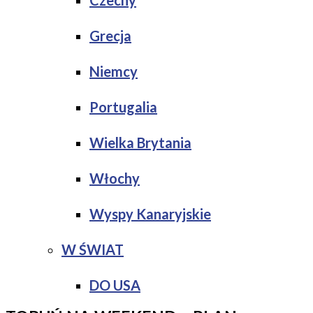
Czechy
Grecja
Niemcy
Portugalia
Wielka Brytania
Włochy
Wyspy Kanaryjskie
W ŚWIAT
DO USA