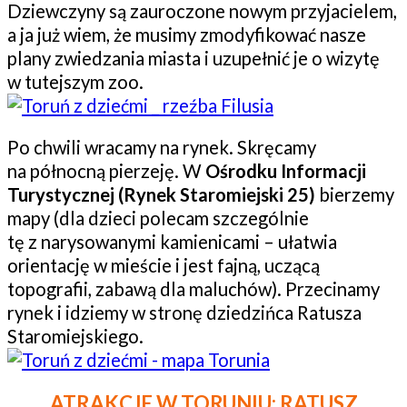
Dziewczyny są zauroczone nowym przyjacielem,
a ja już wiem, że musimy zmodyfikować nasze
plany zwiedzania miasta i uzupełnić je o wizytę
w tutejszym zoo.
Po chwili wracamy na rynek. Skręcamy
na północną pierzeję. W
Ośrodku Informacji
Turystycznej
(Rynek Staromiejski 25)
bierzemy
mapy (dla dzieci polecam szczególnie
tę z narysowanymi kamienicami – ułatwia
orientację w mieście i jest fajną, uczącą
topografii, zabawą dla maluchów). Przecinamy
rynek i idziemy w stronę dziedzińca Ratusza
Staromiejskiego.
ATRAKCJE W TORUNIU:
RATUSZ