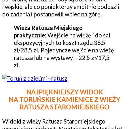
i wąskie, ale co poniektórzy ambitnie podeszli
do zadania i postanowili wbiec na górę.
Wieża Ratusza Miejskiego
praktycznie:
Wejście na więżę i do sal
ekspozycyjnych to koszt rzędu 36,5
zł/28,5 zł. Pojedyncze wejście na wieżę
ratusza lub na wystawy – 22,5 zł/17,5
zł.
NAJPIĘKNIEJSZY WIDOK
NA TORUŃSKIE KAMIENICE Z WIEŻY
RATUSZA STAROMIEJSKIEGO
Widoki z wieży Ratusza Staromiejskiego
wprawiają w zachwyt. Mogłabym tak stać i z lotu