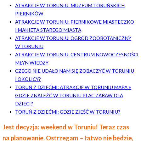
ATRAKCJE W TORUNIU: MUZEUM TORUŃSKICH
PIERNIKÓW
ATRAKCJE W TORUNIU: PIERNIKOWE MIASTECZKO
I MAKIETA STAREGO MIASTA
ATRAKCJE W TORUNIU: OGRÓD ZOOBOTANICZNY
W TORUNIU
ATRAKCJE W TORUNIU: CENTRUM NOWOCZESNOŚCI
MŁYN WIEDZY
CZEGO NIE UDAŁO NAM SIĘ ZOBACZYĆ W TORUNIU
I OKOLICY?
TORUŃ Z DZIEĆMI: ATRAKCJE W TORUNIU MAPA +
GDZIE ZNALEŹĆ W TORUNIU PLAC ZABAW DLA
DZIECI?
TORUŃ Z DZIEĆMI: GDZIE ZJEŚĆ W TORUNIU?
Jest decyzja: weekend w Toruniu! Teraz czas
na planowanie. Ostrzegam – łatwo nie będzie,