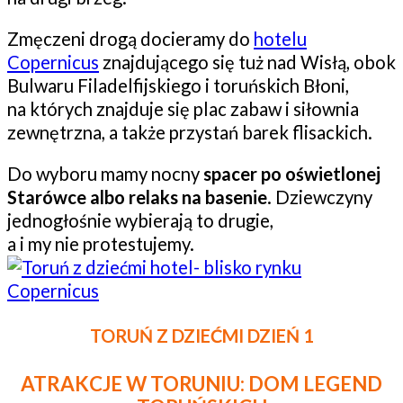
Zmęczeni drogą docieramy do
hotelu
Copernicus
znajdującego się tuż nad Wisłą, obok
Bulwaru Filadelfijskiego i toruńskich Błoni,
na których znajduje się plac zabaw i siłownia
zewnętrzna, a także przystań barek flisackich.
Do wyboru mamy nocny
spacer po oświetlonej
Starówce albo relaks na basenie
. Dziewczyny
jednogłośnie wybierają to drugie,
a i my nie protestujemy.
TORUŃ Z DZIEĆMI DZIEŃ 1
ATRAKCJE W TORUNIU: DOM LEGEND