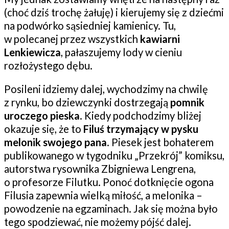
(choć dziś trochę żałuję) i kierujemy się z dziećmi
na podwórko sąsiedniej kamienicy. Tu,
w polecanej przez wszystkich
kawiarni
Lenkiewicza
, pałaszujemy lody w cieniu
rozłożystego dębu.
Posileni idziemy dalej, wychodzimy na chwilę
z rynku, bo dziewczynki dostrzegają
pomnik
uroczego pieska
. Kiedy podchodzimy bliżej
okazuje się, że to
Filuś trzymający w pysku
melonik swojego pana
. Piesek jest bohaterem
publikowanego w tygodniku „Przekrój” komiksu,
autorstwa rysownika Zbigniewa Lengrena,
o profesorze Filutku. Ponoć dotknięcie ogona
Filusia zapewnia wielką miłość, a melonika –
powodzenie na egzaminach. Jak się można było
tego spodziewać, nie możemy pójść dalej.