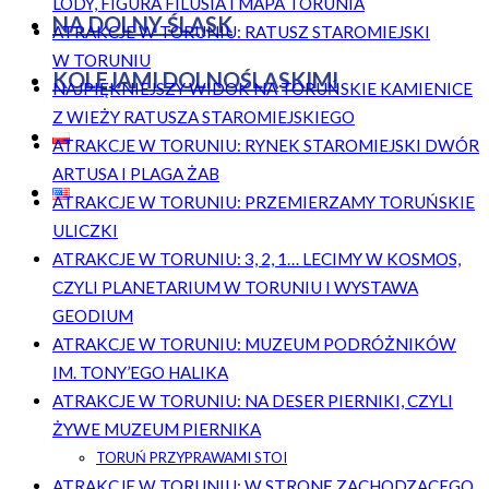
LODY, FIGURA FILUSIA I MAPA TORUNIA
NA DOLNY ŚLĄSK
ATRAKCJE W TORUNIU: RATUSZ STAROMIEJSKI
W TORUNIU
KOLEJAMI DOLNOŚLĄSKIMI
NAJPIĘKNIEJSZY WIDOK NA TORUŃSKIE KAMIENICE
Z WIEŻY RATUSZA STAROMIEJSKIEGO
ATRAKCJE W TORUNIU: RYNEK STAROMIEJSKI DWÓR
ARTUSA I PLAGA ŻAB
ATRAKCJE W TORUNIU: PRZEMIERZAMY TORUŃSKIE
ULICZKI
ATRAKCJE W TORUNIU: 3, 2, 1… LECIMY W KOSMOS,
CZYLI PLANETARIUM W TORUNIU I WYSTAWA
GEODIUM
ATRAKCJE W TORUNIU: MUZEUM PODRÓŻNIKÓW
IM. TONY’EGO HALIKA
ATRAKCJE W TORUNIU: NA DESER PIERNIKI, CZYLI
ŻYWE MUZEUM PIERNIKA
TORUŃ PRZYPRAWAMI STOI
ATRAKCJE W TORUNIU: W STRONĘ ZACHODZĄCEGO