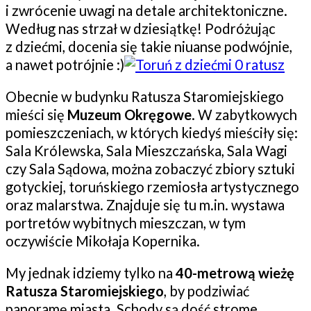
i zwrócenie uwagi na detale architektoniczne.
Według nas strzał w dziesiątkę! Podróżując
z dziećmi, docenia się takie niuanse podwójnie,
a nawet potrójnie :)
Obecnie w budynku Ratusza Staromiejskiego
mieści się
Muzeum Okręgowe
. W zabytkowych
pomieszczeniach, w których kiedyś mieściły się:
Sala Królewska, Sala Mieszczańska, Sala Wagi
czy Sala Sądowa, można zobaczyć zbiory sztuki
gotyckiej, toruńskiego rzemiosła artystycznego
oraz malarstwa. Znajduje się tu m.in. wystawa
portretów wybitnych mieszczan, w tym
oczywiście Mikołaja Kopernika.
My jednak idziemy tylko na
40-metrową wieżę
Ratusza Staromiejskiego
, by podziwiać
panoramę miasta. Schody są dość strome