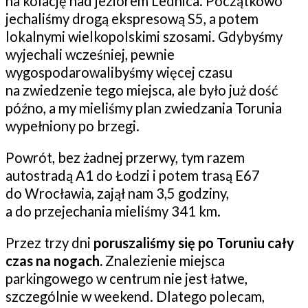
na kolację nad jeziorem Lednica. Początkowo
jechaliśmy drogą ekspresową S5, a potem
lokalnymi wielkopolskimi szosami. Gdybyśmy
wyjechali wcześniej, pewnie
wygospodarowalibyśmy więcej czasu
na zwiedzenie tego miejsca, ale było już dość
późno, a my mieliśmy plan zwiedzania Torunia
wypełniony po brzegi.
Powrót, bez żadnej przerwy, tym razem
autostradą A1 do Łodzi i potem trasą E67
do Wrocławia, zajął nam 3,5 godziny,
a do przejechania mieliśmy 341 km.
Przez trzy dni
poruszaliśmy się po Toruniu cały
czas na nogach.
Znalezienie miejsca
parkingowego w centrum nie jest łatwe,
szczególnie w weekend. Dlatego polecam,