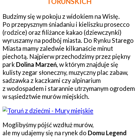
TORUŃSKICH
Budzimy się w pokoju z widokiem na Wisłę.
Po przepysznym śniadaniu i kieliszku prosecco
(rodzice) oraz filiżance kakao (dziewczynki)
wyruszamy na podbój miasta. Do Rynku Starego
Miasta mamy zaledwie kilkanaście minut
piechotą. Najpierw przechodzimy przez piękny
park
Dolina Marzeń
, w którym znajduje się
kulisty zegar słoneczny, muzyczny plac zabaw,
sadzawka z kaczkami czy alpinarium
z wodospadem i starannie utrzymanym ogrodem
w sąsiedztwie murów miejskich.
Moglibyśmy pójść wzdłuż murów,
ale my udajemy się na rynek do
Domu Legend