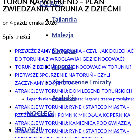
TORUŃ NA WEEKEND – PLAN
DO AZJI
ZWIEDZANIA TORUNIA Z DZIEĆMI
Tajlandia
on
4 października 2020
Malezja
Spis treści
Singapur
PRZYJEŻDŻAMY DO TORUNIA – CZYLI JAK DOJECHAĆ
DO TORUNIA Z WROCŁAWIA I GDZIE NOCOWAĆ?
Japonia
TORUŃ Z DZIEĆMI – GDZIE NOCOWAĆ W TORUNIU?
PIERWSZE SPOJRZENIE NA TORUŃ – CZYLI
Zjednoczone Emiraty
ZACZYNAMY OD PANORAMY
ATRAKCJE W TORUNIU: DOM LEGEND TORUŃSKICH
Arabskie
Legendy nie wystarczy usłyszeć, legendą trzeba przesiąknąć.
ATRAKCJE W TORUNIU: RYNEK STAREGO MIASTA –
NOCLEGI
RZEŹBA OSIOŁKA I POMNIK MIKOŁAJA KOPERNIKA
ATRAKCJE W TORUNIU: KAMIENICA POD GWIAZDĄ
!DO AZJI!
ATRAKCJE W TORUNIU: RYNEK STAREGO MIASTA –