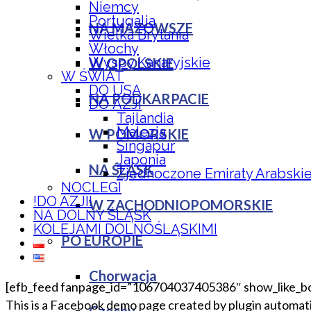
Niemcy
Portugalia
NA MAZOWSZE
Wielka Brytania
Włochy
Wyspy Kanaryjskie
W OPOLSKIE
W ŚWIAT
DO USA
NA PODKARPACIE
DO AZJI
Tajlandia
Malezja
W POMORSKIE
Singapur
Japonia
NA ŚLĄSK
Zjednoczone Emiraty Arabski
NOCLEGI
!DO AZJI!
W ZACHODNIOPOMORSKIE
NA DOLNY ŚLĄSK
KOLEJAMI DOLNOŚLĄSKIMI
PO EUROPIE
Chorwacja
[efb_feed fanpage_id=”106704037405386″ show_like_box
This is a Facebook demo page created by plugin automatic