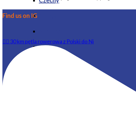
Czechy
Find us on IG
Grecja
Niemcy
🚴‍♂️ 30 km pętla rowerowa z Polski do Ni
Portugalia
Wielka Brytania
Włochy
Wyspy Kanaryjskie
W ŚWIAT
DO USA