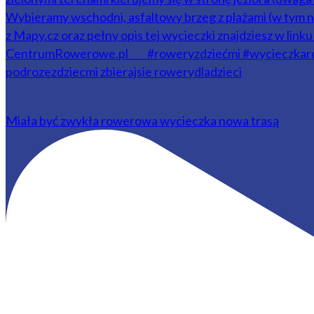
Miała być zwykła rowerowa wycieczka nowa trasą