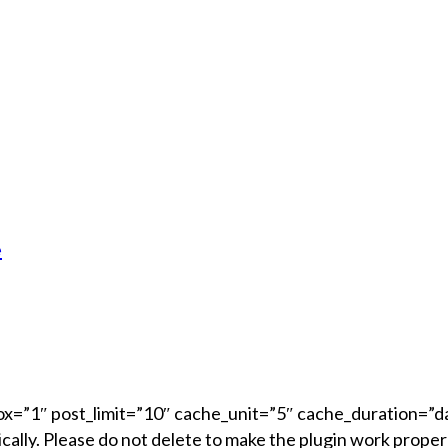
e
=”1″ post_limit=”10″ cache_unit=”5″ cache_duration=”da
ally. Please do not delete to make the plugin work properl