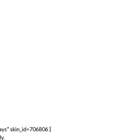
ys” skin_id=706806 ]
y.