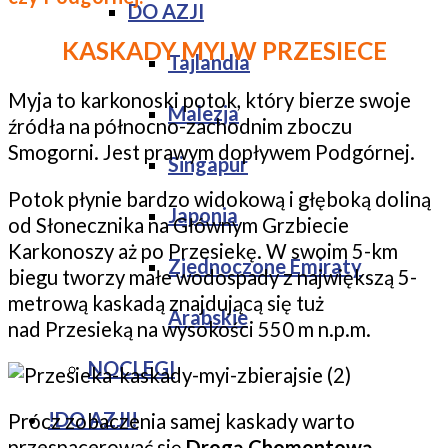
DO AZJI
KASKADY MYI W PRZESIECE
Tajlandia
Myja to karkonoski potok, który bierze swoje
Malezja
źródła na północno-zachodnim zboczu
Smogorni. Jest prawym dopływem Podgórnej.
Singapur
Potok płynie bardzo widokową i głęboką doliną
Japonia
od Słonecznika na Głównym Grzbiecie
Karkonoszy aż po Przesiekę. W swoim 5-km
Zjednoczone Emiraty
biegu tworzy małe wodospady z największą 5-
metrową kaskadą znajdującą się tuż
Arabskie
nad Przesieką na wysokości 550 m n.p.m.
NOCLEGI
!DO AZJI!
Prócz zobaczenia samej kaskady warto
przespacerować się
Drogą Chomontową