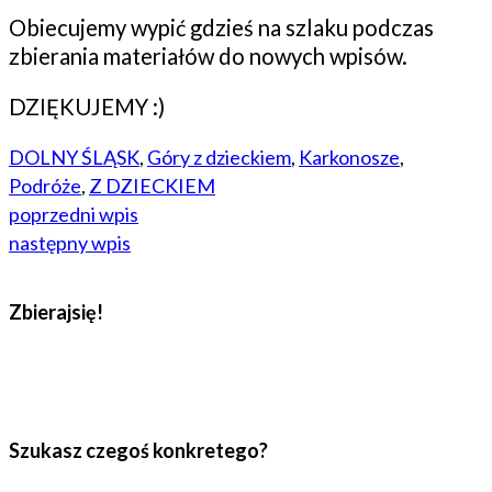
Obiecujemy wypić gdzieś na szlaku podczas
zbierania materiałów do nowych wpisów.
DZIĘKUJEMY :)
DOLNY ŚLĄSK
,
Góry z dzieckiem
,
Karkonosze
,
Podróże
,
Z DZIECKIEM
poprzedni wpis
następny wpis
Zbierajsię!
Szukasz czegoś konkretego?