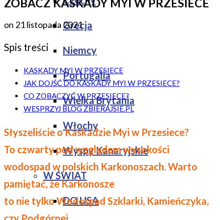
Czechy
ZOBACZ KASKADY MYI W PRZESIECE
Grecja
on
21 listopada 2021
Spis treści
Niemcy
KASKADY MYI W PRZESIECE
Portugalia
JAK DOJŚĆ DO KASKADY MYI W PRZESIECE?
CO ZOBACZYĆ W PRZESIECE?
Wielka Brytania
WESPRZYJ BLOG ZBIERAJSIE.PL
Włochy
Słyszeliście o Kaskadzie Myi w Przesiece?
To czwarty pod względem wysokości
Wyspy Kanaryjskie
wodospad w polskich Karkonoszach. Warto
W ŚWIAT
pamiętać, że Karkonosze
DO USA
to nie tylko Wodospad Szklarki, Kamieńczyka,
czy Podgórnej.