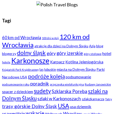
Tagi
120 km od
60 km od Wrocławia
100 dni w Azji
Wrocławia
blog
atrakcje dla dzieci na Dolnym Śląsku
Azja
dolny śląsk
góry
góry izerskie
hotel
blogerzy
góry stołowe
Karkonosze
Karpacz
Kotlina Jeleniogórska
hotele
miasta na Dolnym Śląsku
Parki
las
lubuskie
Książański Park Krajobrazowy
podróże koleją
podsumowanie
Narodowe USA
poradnik
podsumowanie roku
Rudawy Janowickie
przyczepka wielofunkcyjna
sudety
szlaki na
Szklarska Poręba
spacer z dzieckiem
Dolnym Śląsku
szlaki w Karkonoszach
szlakzkarpacza
Tatry
USA
trasy górskie Dolny Śląsk
usa dziennik
wakacje
usawesttrip
Wrocław
Wałbrzych