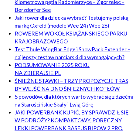
kilometrowa pętla Radomierzyce – Zgorzelec –
Berzdorfer See
Jaki rower dla dziecka wybrać? Testujemy polską
markę Oxfeld (modele Wee 24 i Wee 26)
ROWEREM WOKÓŁ KSIĄŻAŃSKIEGO PARKU
KRAJOBRAZOWEGO
Test Thule WingBar Edge i SnowPack Extender –
najlepszy zestaw narciarski dla wymagających?
PODSUMOWANIE 2025 ROKU
NA ZBIERAJSIE.PL
ŚNIEŻNE STAWKI – TRZY PROPOZYCJE TRAS
BY WEJŚĆ NA DNO ŚNIEŻNYCH KOTŁÓW
5 powodów, dla których warto wybrać się z dziećmi
na Starościńskie Skały i Lwią Górę
JAKI POWERBANK KUPIĆ, BY SPRAWDZIŁ SIĘ
W PODRÓŻY? KOMPAKTOWY, PORĘCZNY,
LEKKI POWERBANK BASEUS BIPOW 2 PRO.