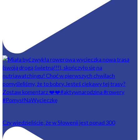
Czy wiedzieliście, że w Słowenii jest ponad 300