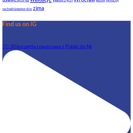
Włochy
wózek
zima
zachodniopomorskie
Find us on IG
🚴‍♂️ 30 km pętla rowerowa z Polski do Ni