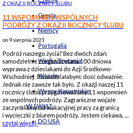
Czechy
Grecja
11 WSPOMNIEŃ WSPÓLNYCH
PODRÓŻY Z OKAZJI ROCZNICY ŚLUBU
Niemcy
on
9 sierpnia 2021
Portugalia
Podróż naszego życia? Bez dwóch zdań:
Wielka Brytania
samodzielnie zorganizowana 100 dniowa
wyprawa z dzieciakami do Azji Środkowo-
Włochy
Wschodniej. Powiedziałabym: dość odważnie.
Jednak nie zawsze tak było. Z okazji naszej 11
Wyspy Kanaryjskie
rocznicy ślubu przygotowaliśmy 11 wspomnień
ze wspólnych podróży. Zagraniczne wojaże
W ŚWIAT
zaczynaliśmy od wakacyjnej pracy za granicą
i wycieczki z biurem podróży. Jestem ciekawa, …
DO USA
czytaj więcej-