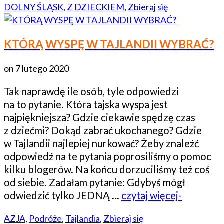
DOLNY ŚLĄSK
,
Z DZIECKIEM
,
Zbieraj się
KTÓRĄ WYSPĘ W TAJLANDII WYBRAĆ?
on
7 lutego 2020
Tak naprawdę ile osób, tyle odpowiedzi
na to pytanie. Która tajska wyspa jest
najpiękniejsza? Gdzie ciekawie spędzę czas
z dziećmi? Dokąd zabrać ukochanego? Gdzie
w Tajlandii najlepiej nurkować? Żeby znaleźć
odpowiedź na te pytania poprosiliśmy o pomoc
kilku blogerów. Na końcu dorzuciliśmy też coś
od siebie. Zadałam pytanie: Gdybyś mógł
odwiedzić tylko JEDNĄ …
czytaj więcej-
AZJA
,
Podróże
,
Tajlandia
,
Zbieraj się