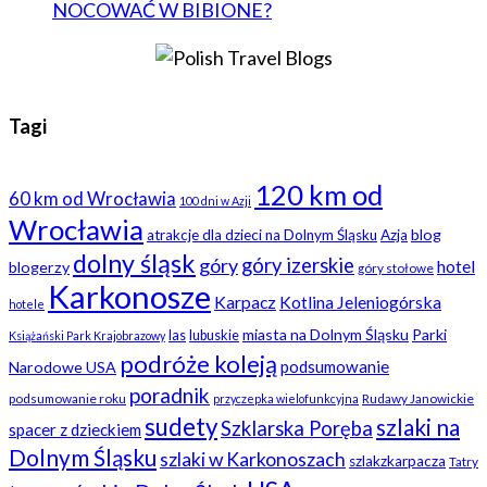
NOCOWAĆ W BIBIONE?
Tagi
120 km od
60 km od Wrocławia
100 dni w Azji
Wrocławia
blog
atrakcje dla dzieci na Dolnym Śląsku
Azja
dolny śląsk
góry
góry izerskie
hotel
blogerzy
góry stołowe
Karkonosze
Karpacz
Kotlina Jeleniogórska
hotele
miasta na Dolnym Śląsku
Parki
las
lubuskie
Książański Park Krajobrazowy
podróże koleją
podsumowanie
Narodowe USA
poradnik
podsumowanie roku
Rudawy Janowickie
przyczepka wielofunkcyjna
sudety
szlaki na
Szklarska Poręba
spacer z dzieckiem
Dolnym Śląsku
szlaki w Karkonoszach
szlakzkarpacza
Tatry