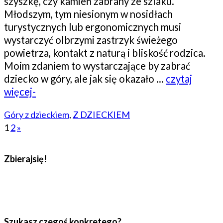
szyszkę, czy kamień zabrany ze szlaku.
Młodszym, tym niesionym w nosidłach
turystycznych lub ergonomicznych musi
wystarczyć olbrzymi zastrzyk świeżego
powietrza, kontakt z naturą i bliskość rodzica.
Moim zdaniem to wystarczające by zabrać
dziecko w góry, ale jak się okazało …
czytaj
więcej-
Góry z dzieckiem
,
Z DZIECKIEM
1
2
»
Zbierajsię!
Szukasz czegoś konkretego?