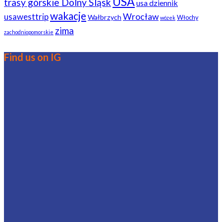
USA
trasy górskie Dolny Śląsk
usa dziennik
wakacje
usawesttrip
Wrocław
Wałbrzych
Włochy
wózek
zima
zachodniopomorskie
Find us on IG