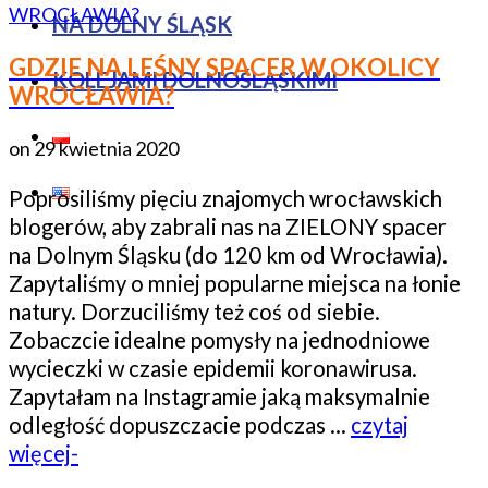
NA DOLNY ŚLĄSK
GDZIE NA LEŚNY SPACER W OKOLICY
KOLEJAMI DOLNOŚLĄSKIMI
WROCŁAWIA?
on
29 kwietnia 2020
Poprosiliśmy pięciu znajomych wrocławskich
blogerów, aby zabrali nas na ZIELONY spacer
na Dolnym Śląsku (do 120 km od Wrocławia).
Zapytaliśmy o mniej popularne miejsca na łonie
natury. Dorzuciliśmy też coś od siebie.
Zobaczcie idealne pomysły na jednodniowe
wycieczki w czasie epidemii koronawirusa.
Zapytałam na Instagramie jaką maksymalnie
odległość dopuszczacie podczas …
czytaj
więcej-