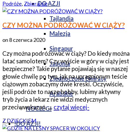
DO AZJI
Podróże
,
Zbieraj się
Tajlandia
CZY MOŻNA PODRÓŻOWAĆ W CIĄŻY?
Malezja
on
8 czerwca 2020
Singapur
Czy można podróżować w ciąży? Do kiedy można
latać samolotem? Czy wyjście w góry w ciąży jest
Japonia
bezpieczne? Takie pytanie pojawiają się w naszej
głowie chwilę po tym, jak na upragnionym teście
Zjednoczone Emiraty
ciążowym zobaczymy dwie kreski. Oczywiście,
jeśli podróże to nasze hobby, lubimy aktywny
Arabskie
tryb życia a lekarz nie widzi medycznych
przeciwwskazań. …
czytaj więcej-
NOCLEGI
Z DZIECKIEM
!DO AZJI!