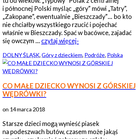
tu od wieków. „Typowy” Polak z centralnej
i północnej Polski myśląc „góry” mówi „Tatry”,
„Zakopane”, ewentualnie „Bieszczady”… bo kto
nie chciałby wszystkiego rzucić i pojechać
właśnie w Bieszczady. Spać w bacówce, zajadać
się owczym …
czytaj więcej-
DOLNY ŚLĄSK
,
Góry z dzieckiem
,
Podróże
,
Polska
CO MAŁE DZIECKO WYNOSI Z GÓRSKIEJ
WĘDRÓWKI?
on
14 marca 2018
Starsze dzieci mogą wynieść piasek
na podeszwach butów, czasem może jakąś