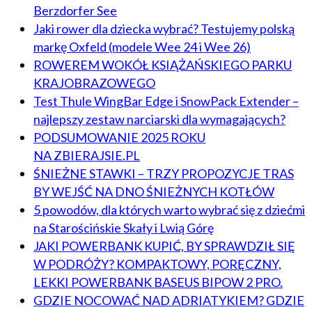
Berzdorfer See
Jaki rower dla dziecka wybrać? Testujemy polską
markę Oxfeld (modele Wee 24 i Wee 26)
ROWEREM WOKÓŁ KSIĄŻAŃSKIEGO PARKU
KRAJOBRAZOWEGO
Test Thule WingBar Edge i SnowPack Extender –
najlepszy zestaw narciarski dla wymagających?
PODSUMOWANIE 2025 ROKU
NA ZBIERAJSIE.PL
ŚNIEŻNE STAWKI – TRZY PROPOZYCJE TRAS
BY WEJŚĆ NA DNO ŚNIEŻNYCH KOTŁÓW
5 powodów, dla których warto wybrać się z dziećmi
na Starościńskie Skały i Lwią Górę
JAKI POWERBANK KUPIĆ, BY SPRAWDZIŁ SIĘ
W PODRÓŻY? KOMPAKTOWY, PORĘCZNY,
LEKKI POWERBANK BASEUS BIPOW 2 PRO.
GDZIE NOCOWAĆ NAD ADRIATYKIEM? GDZIE