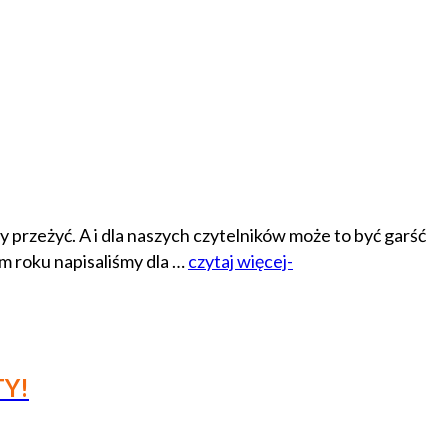
 przeżyć. A i dla naszych czytelników może to być garść
m roku napisaliśmy dla …
czytaj więcej-
TY!