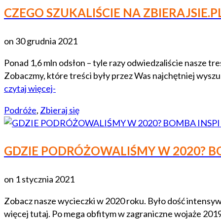
CZEGO SZUKALIŚCIE NA ZBIERAJSIE.P
on
30 grudnia 2021
Ponad 1,6 mln odsłon – tyle razy odwiedzaliście nasze tr
Zobaczmy, które treści były przez Was najchętniej wy
czytaj więcej-
Podróże
,
Zbieraj się
GDZIE PODRÓŻOWALIŚMY W 2020? BO
on
1 stycznia 2021
Zobacz nasze wycieczki w 2020 roku. Było dość intensywn
więcej tutaj. Po mega obfitym w zagraniczne wojaże 2019