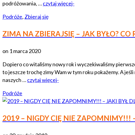
podróżowania, …
czytaj więcej-
Podróże
,
Zbieraj się
ZIMA NA ZBIERAJSIĘ – JAK BYŁO? CO
on
1 marca 2020
Dopiero co witaliśmy nowy rok i wyczekiwaliśmy pierwsze
to jeszcze trochę zimy Wam w tym roku pokażemy. A jeś
naszych …
czytaj więcej-
Podróże
2019 – NIGDY CIĘ NIE ZAPOMNIMY!!! 