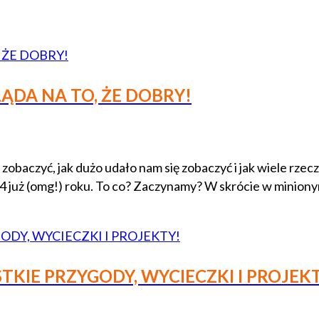
LĄDA NA TO, ŻE DOBRY!
aczyć, jak dużo udało nam się zobaczyć i jak wiele rzeczy
4 już (omg!) roku. To co? Zaczynamy? W skrócie w miniony
TKIE PRZYGODY, WYCIECZKI I PROJEK