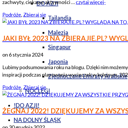
zachwyty, ciekawe aktywności …
czytaj więcej-
DO AZJI
Podróże
,
Zbieraj się
Tajlandia
Malezja
JAKI BYŁ 2023 NA ZBIERAJIE.PL? WYG
Singapur
on
6 stycznia 2024
Japonia
Lubimy podsumowania roku na blogu. Dzięki nim możemy zob
inspiracji podczas planowania wycieczek w kolejnym, 202
Zjednoczone Emiraty Arabskie
Podróże
,
Zbieraj się
NOCLEGI
!DO AZJI!
ŻEGNAJ 2022! DZIĘKUJEMY ZA WSZYS
NA DOLNY ŚLĄSK
on
30 grudnia 2022