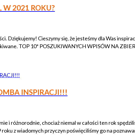
L W 2021 ROKU?
eści. Dziękujemy! Cieszymy się, że jesteśmy dla Was inspi
szukiwane. TOP 10* POSZUKIWANYCH WPISÓW NA ZBIERAJSIE.
MBA INSPIRACJI!!!
ie i różnorodnie, chociaż niemal w całości ten rok spędzi
 roku z wiadomych przyczyn poświęciliśmy go na poznawani