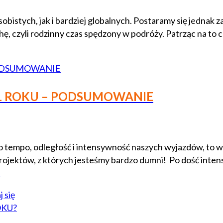
istych, jak i bardziej globalnych. Postaramy się jednak za
ę, czyli rodzinny czas spędzony w podróży. Patrząc na to c
21 ROKU – PODSUMOWANIE
 tempo, odległość i intensywność naszych wyjazdów, to w 
a projektów, z których jesteśmy bardzo dumni! Po dość int
-
j się