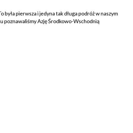
To była pierwsza i jedyna tak długa podróż w naszym
 roku poznawaliśmy Azję Środkowo-Wschodnią