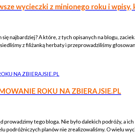
ze wycieczki z minionego roku i wpisy, kt
ę najbardziej? A które, z tych opisanych na blogu, zaciek
iedliśmy z filiżanką herbaty i przeprowadziliśmy głosowa
UMOWANIE ROKU NA ZBIERAJSIE.PL
d prowadzimy tego bloga. Nie było dalekich podróży, a ich 
ielu podróżniczych planów nie zrealizowaliśmy. O wielu wy