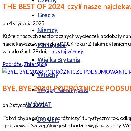
Czechy
THE BEST OF 2024, czyli nasze najciekaws
Grecja
on
4 stycznia 2025
Niemcy
Które z naszych zeszłorocznych wycieczek podobały nam si
najciekawsze wycieczki w 2024 roku? Z takim pytaniem us
Portugalia
w podróżach 79 dni, …
czytaj więcej-
Wielka Brytania
Podróże
,
Zbieraj się
Włochy
BYE, BYE 2024! PODRÓŻNICZE PODS
Wyspy Kanaryjskie
W ŚWIAT
on
2 stycznia 2025
To był chyba najmniej podróżniczy i turystyczny rok, odką
DO USA
spodziewać. Szczególnie jeśli chodzi o wyjścia w góry. W