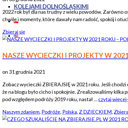
KOLEJAMI DOLNOŚLĄSKIMI
2022 rok był dla nas trudny z wielu powodów. Zarówno osob
chwile i momenty, które dawały nam radość, spokój i otuch
Zbieraj się
NASZE WYCIECZKI I PROJEKTY W 20
on
31 grudnia 2021
Zobacz wycieczki ZBIERAJSIĘ w 2021 roku. Jeśli chodzi o
że na blogu było cicho i spokojnie. Zrealizowaliśmy kilk
pod względem podróży 2019 roku, nastał …
czytaj więcej
Naszym zdaniem
,
Podróże
,
Polska
,
Z DZIECKIEM
,
Zbiera