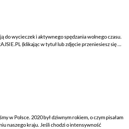
racją do wycieczek i aktywnego spędzania wolnego czasu.
PL (klikając w tytuł lub zdjęcie przeniesiesz się …
liśmy w Polsce. 2020 był dziwnym rokiem, o czym pisałam
u naszego kraju. Jeśli chodzi o intensywność