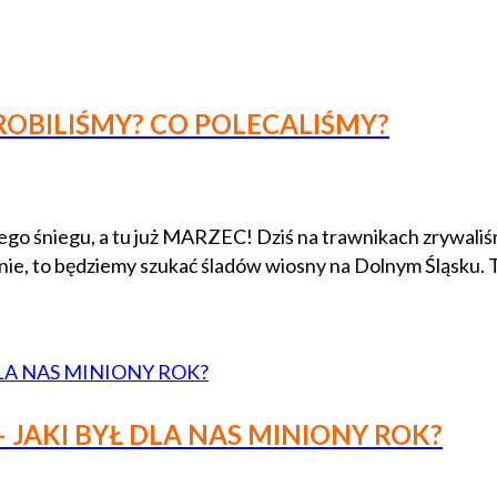
 ROBILIŚMY? CO POLECALIŚMY?
go śniegu, a tu już MARZEC! Dziś na trawnikach zrywaliśmy
li nie, to będziemy szukać śladów wiosny na Dolnym Śląs
– JAKI BYŁ DLA NAS MINIONY ROK?