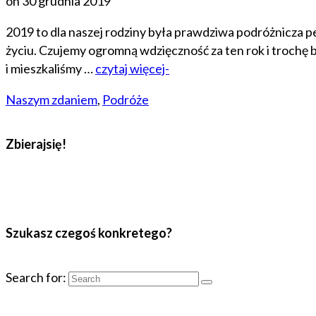
on
30 grudnia 2019
2019 to dla naszej rodziny była prawdziwa podróżnicza pe
życiu. Czujemy ogromną wdzięczność za ten rok i trochę 
i mieszkaliśmy …
czytaj więcej-
Naszym zdaniem
,
Podróże
Zbierajsię!
Szukasz czegoś konkretego?
Search for: