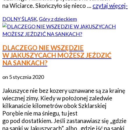
na Wiciarce. Skończyło się nieco …
czytaj więcej-
DOLNY ŚLĄSK
,
Góry z dzieckiem
DLACZEGO NIE WSZĘDZIE
W JAKUSZYCACH MOŻESZ JEŹDZIĆ
NA SANKACH?
on
5 stycznia 2020
Jakuszyce nie bez kozery uznawane są za krainę
wiecznej zimy. Kiedy w położonej zaledwie
kilkanaście kilometrów obok Szklarskiej
Porębie nie ma śniegu, tu jest
go pod dostatkiem. Jeśli zastanawiasz się „gdzie
na sanki w Jakuszycach”, albo „gdzie iść na sanki