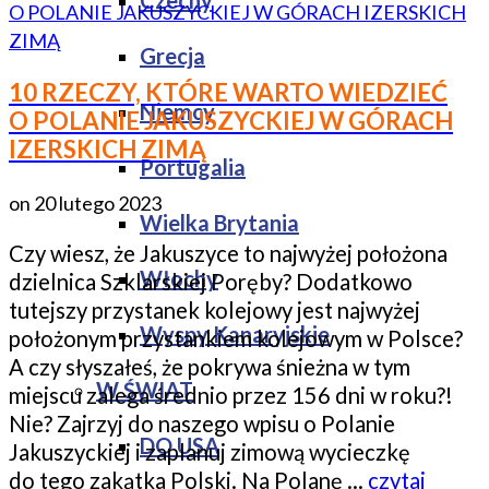
Czechy
Grecja
10 RZECZY, KTÓRE WARTO WIEDZIEĆ
Niemcy
O POLANIE JAKUSZYCKIEJ W GÓRACH
IZERSKICH ZIMĄ
Portugalia
on
20 lutego 2023
Wielka Brytania
Czy wiesz, że Jakuszyce to najwyżej położona
Włochy
dzielnica Szklarskiej Poręby? Dodatkowo
tutejszy przystanek kolejowy jest najwyżej
Wyspy Kanaryjskie
położonym przystankiem kolejowym w Polsce?
A czy słyszałeś, że pokrywa śnieżna w tym
W ŚWIAT
miejscu zalega średnio przez 156 dni w roku?!
Nie? Zajrzyj do naszego wpisu o Polanie
DO USA
Jakuszyckiej i zaplanuj zimową wycieczkę
do tego zakątka Polski. Na Polanę …
czytaj