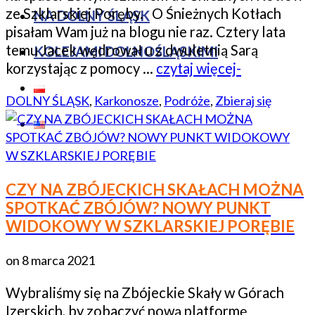
ze Szklarskiej Poręby. O Śnieżnych Kotłach
NA DOLNY ŚLĄSK
pisałam Wam już na blogu nie raz. Cztery lata
temu Jacek wędrował u z dwuletnią Sarą
KOLEJAMI DOLNOŚLĄSKIMI
korzystając z pomocy …
czytaj więcej-
DOLNY ŚLĄSK
,
Karkonosze
,
Podróże
,
Zbieraj się
CZY NA ZBÓJECKICH SKAŁACH MOŻNA
SPOTKAĆ ZBÓJÓW? NOWY PUNKT
WIDOKOWY W SZKLARSKIEJ PORĘBIE
on
8 marca 2021
Wybraliśmy się na Zbójeckie Skały w Górach
Izerskich, by zobaczyć nową platformę