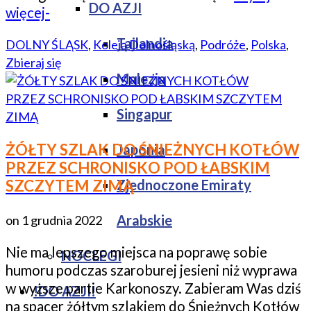
DO AZJI
więcej-
Tajlandia
DOLNY ŚLĄSK
,
Koleją Dolnośląską
,
Podróże
,
Polska
,
Zbieraj się
Malezja
Singapur
ŻÓŁTY SZLAK DO ŚNIEŻNYCH KOTŁÓW
Japonia
PRZEZ SCHRONISKO POD ŁABSKIM
Zjednoczone Emiraty
SZCZYTEM ZIMĄ
Arabskie
on
1 grudnia 2022
Nie ma lepszego miejsca na poprawę sobie
NOCLEGI
humoru podczas szaroburej jesieni niż wyprawa
w wyższe partie Karkonoszy. Zabieram Was dziś
!DO AZJI!
na spacer żółtym szlakiem do Śnieżnych Kotłów