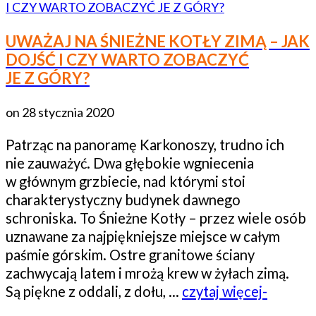
UWAŻAJ NA ŚNIEŻNE KOTŁY ZIMĄ – JAK
DOJŚĆ I CZY WARTO ZOBACZYĆ
JE Z GÓRY?
on
28 stycznia 2020
Patrząc na panoramę Karkonoszy, trudno ich
nie zauważyć. Dwa głębokie wgniecenia
w głównym grzbiecie, nad którymi stoi
charakterystyczny budynek dawnego
schroniska. To Śnieżne Kotły – przez wiele osób
uznawane za najpiękniejsze miejsce w całym
paśmie górskim. Ostre granitowe ściany
zachwycają latem i mrożą krew w żyłach zimą.
Są piękne z oddali, z dołu, …
czytaj więcej-