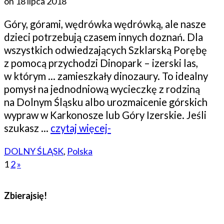
on
18 lipca 2018
Góry, górami, wędrówka wędrówką, ale nasze
dzieci potrzebują czasem innych doznań. Dla
wszystkich odwiedzających Szklarską Porębę
z pomocą przychodzi Dinopark – izerski las,
w którym … zamieszkały dinozaury. To idealny
pomysł na jednodniową wycieczkę z rodziną
na Dolnym Śląsku albo urozmaicenie górskich
wypraw w Karkonosze lub Góry Izerskie. Jeśli
szukasz …
czytaj więcej-
DOLNY ŚLĄSK
,
Polska
1
2
»
Zbierajsię!