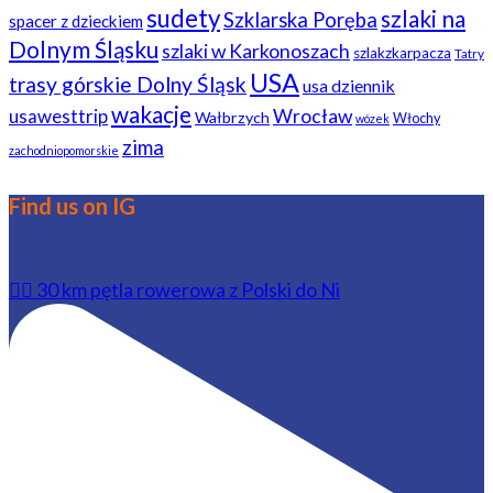
sudety
szlaki na
Szklarska Poręba
spacer z dzieckiem
Dolnym Śląsku
szlaki w Karkonoszach
szlakzkarpacza
Tatry
USA
trasy górskie Dolny Śląsk
usa dziennik
wakacje
usawesttrip
Wrocław
Wałbrzych
Włochy
wózek
zima
zachodniopomorskie
Find us on IG
🚴‍♂️ 30 km pętla rowerowa z Polski do Ni