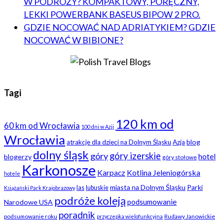
W PODRÓŻY? KOMPAKTOWY, PORĘCZNY,
LEKKI POWERBANK BASEUS BIPOW 2 PRO.
GDZIE NOCOWAĆ NAD ADRIATYKIEM? GDZIE
NOCOWAĆ W BIBIONE?
Tagi
120 km od
60 km od Wrocławia
100 dni w Azji
Wrocławia
blog
atrakcje dla dzieci na Dolnym Śląsku
Azja
dolny śląsk
góry
góry izerskie
hotel
blogerzy
góry stołowe
Karkonosze
Karpacz
Kotlina Jeleniogórska
hotele
miasta na Dolnym Śląsku
Parki
las
lubuskie
Książański Park Krajobrazowy
podróże koleją
podsumowanie
Narodowe USA
poradnik
podsumowanie roku
Rudawy Janowickie
przyczepka wielofunkcyjna