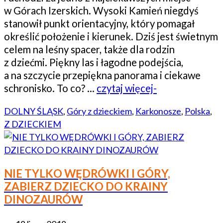
w Górach Izerskich. Wysoki Kamień niegdyś
stanowił punkt orientacyjny, który pomagał
określić położenie i kierunek. Dziś jest świetnym
celem na leśny spacer, także dla rodzin
z dziećmi. Piękny las i łagodne podejścia,
a na szczycie przepiękna panorama i ciekawe
schronisko. To co? …
czytaj więcej-
DOLNY ŚLĄSK
,
Góry z dzieckiem
,
Karkonosze
,
Polska
,
Z DZIECKIEM
NIE TYLKO WĘDRÓWKI I GÓRY,
ZABIERZ DZIECKO DO KRAINY
DINOZAURÓW