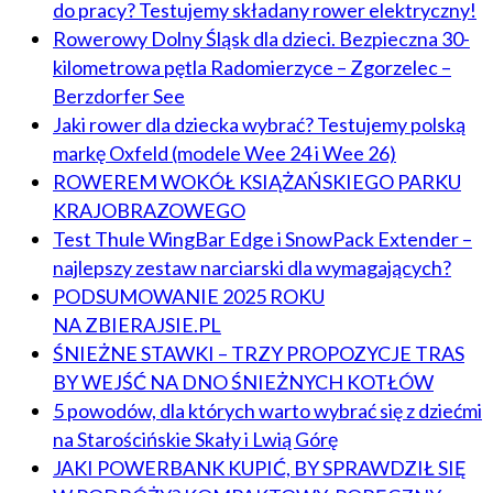
do pracy? Testujemy składany rower elektryczny!
Rowerowy Dolny Śląsk dla dzieci. Bezpieczna 30-
kilometrowa pętla Radomierzyce – Zgorzelec –
Berzdorfer See
Jaki rower dla dziecka wybrać? Testujemy polską
markę Oxfeld (modele Wee 24 i Wee 26)
ROWEREM WOKÓŁ KSIĄŻAŃSKIEGO PARKU
KRAJOBRAZOWEGO
Test Thule WingBar Edge i SnowPack Extender –
najlepszy zestaw narciarski dla wymagających?
PODSUMOWANIE 2025 ROKU
NA ZBIERAJSIE.PL
ŚNIEŻNE STAWKI – TRZY PROPOZYCJE TRAS
BY WEJŚĆ NA DNO ŚNIEŻNYCH KOTŁÓW
5 powodów, dla których warto wybrać się z dziećmi
na Starościńskie Skały i Lwią Górę
JAKI POWERBANK KUPIĆ, BY SPRAWDZIŁ SIĘ