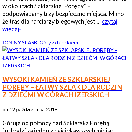
w okolicach Szklarskiej Poręby” –
podpowiadamy trzy bezpieczne miejsca. Mimo
że tras dla narciarzy biegowych jest …
czytaj
więcej-
DOLNY ŚLĄSK
,
Góry z dzieckiem
WYSOKI KAMIEŃ ZE SZKLARSKIEJ
PORĘBY – ŁATWY SZLAK DLA RODZIN
Z DZIEĆMI W GÓRACH IZERSKICH
on
12 października 2018
Góruje od północy nad Szklarską Porębą
i uchodzi za jedno z najciekawszych miejsc