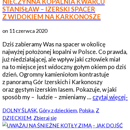
NIECZYNNA KOPALNIA KWARCU
STANISŁAW – IZERSKI SPACER
Z WIDOKIEM NA KARKONOSZE
on
11 czerwca 2020
Dziś zabieramy Was na spacer w okolicę
najwyżej położonej kopalni w Polsce. Co prawda,
już niedziałającej, ale wpływ jaki człowiek miał
na to miejsce jest widoczny gołym okiem po dziś
dzień. Ogromny kamieniołom kontrastuje
z panoramą Gór Izerskich i Karkonoszy
oraz gęstym izerskim lasem. Pokazuje, w jaki
sposób my – ludzie – zmieniamy …
czytaj więcej-
DOLNY ŚLĄSK
,
Góry z dzieckiem
,
Polska
,
Z
DZIECKIEM
,
Zbieraj się