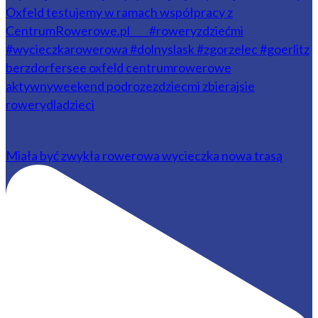
Miała być zwykła rowerowa wycieczka nowa trasą