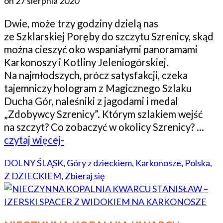
on
27 sierpnia 2020
Dwie, może trzy godziny dzielą nas
ze Szklarskiej Poręby do szczytu Szrenicy, skąd
można cieszyć oko wspaniałymi panoramami
Karkonoszy i Kotliny Jeleniogórskiej.
Na najmłodszych, prócz satysfakcji, czeka
tajemniczy hologram z Magicznego Szlaku
Ducha Gór, naleśniki z jagodami i medal
„Zdobywcy Szrenicy”. Którym szlakiem wejść
na szczyt? Co zobaczyć w okolicy Szrenicy? …
czytaj więcej-
DOLNY ŚLĄSK
,
Góry z dzieckiem
,
Karkonosze
,
Polska
,
Z DZIECKIEM
,
Zbieraj się