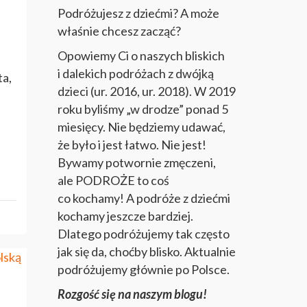
Podróżujesz z dziećmi? A może
właśnie chcesz zacząć?
Opowiemy Ci o naszych bliskich
i dalekich podróżach z dwójką
ta,
dzieci (ur. 2016, ur. 2018). W 2019
roku byliśmy „w drodze” ponad 5
miesięcy. Nie będziemy udawać,
że było i jest łatwo. Nie jest!
Bywamy potwornie zmęczeni,
ale PODROŻE to coś
co kochamy! A podróże z dziećmi
kochamy jeszcze bardziej.
Dlatego podróżujemy tak często
jak się da, choćby blisko. Aktualnie
podróżujemy głównie po Polsce.
Rozgość się na naszym blogu!