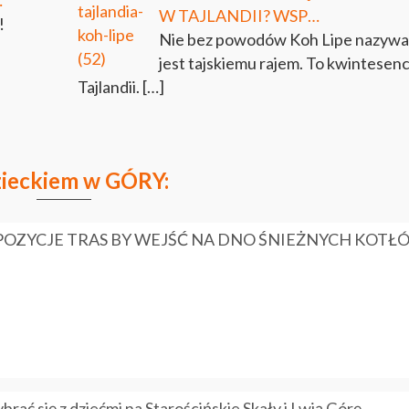
…
W TAJLANDII? WSP…
!
Nie bez powodów Koh Lipe nazyw
jest tajskiemu rajem. To kwintesenc
Tajlandii.
[…]
zieckiem w GÓRY:
OPOZYCJE TRAS BY WEJŚĆ NA DNO ŚNIEŻNYCH KOTŁ
rać się z dziećmi na Starościńskie Skały i Lwią Górę