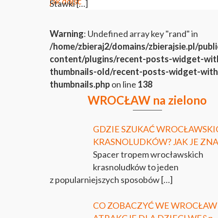
Stawki
[…]
Warning
: Undefined array key "rand" in
/home/zbieraj2/domains/zbierajsie.pl/publ
content/plugins/recent-posts-widget-wit
thumbnails-old/recent-posts-widget-with
thumbnails.php
on line
138
WROCŁAW na zielono
GDZIE SZUKAĆ WROCŁAWSKI
KRASNOLUDKÓW? JAK JE ZNA
Spacer tropem wrocławskich
krasnoludków to jeden
z popularniejszych sposobów
[…]
CO ZOBACZYĆ WE WROCŁAW