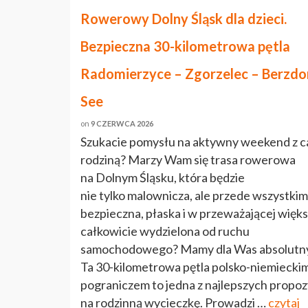
Rowerowy Dolny Śląsk dla dzieci.
Bezpieczna 30-kilometrowa pętla
Radomierzyce – Zgorzelec – Berzdo
See
on
9 CZERWCA 2026
Szukacie pomysłu na aktywny weekend z c
rodziną? Marzy Wam się trasa rowerowa
na Dolnym Śląsku, która będzie
nie tylko malownicza, ale przede wszystkim
bezpieczna, płaska i w przeważającej więks
całkowicie wydzielona od ruchu
samochodowego? Mamy dla Was absolutny
Ta 30-kilometrowa pętla polsko-niemiecki
pograniczem to jedna z najlepszych propoz
na rodzinną wycieczkę. Prowadzi …
czytaj