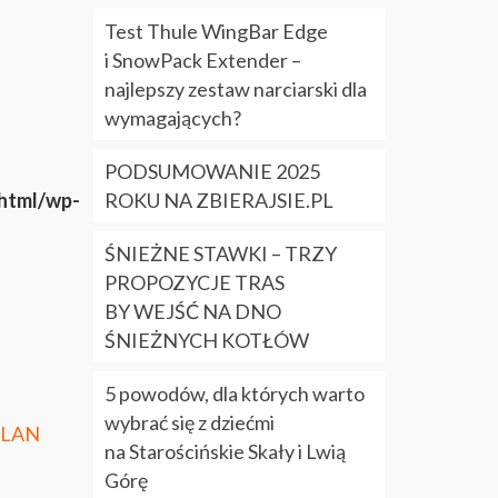
Test Thule WingBar Edge
i SnowPack Extender –
najlepszy zestaw narciarski dla
wymagających?
PODSUMOWANIE 2025
_html/wp-
ROKU NA ZBIERAJSIE.PL
ŚNIEŻNE STAWKI – TRZY
PROPOZYCJE TRAS
BY WEJŚĆ NA DNO
ŚNIEŻNYCH KOTŁÓW
5 powodów, dla których warto
wybrać się z dziećmi
PLAN
na Starościńskie Skały i Lwią
Górę