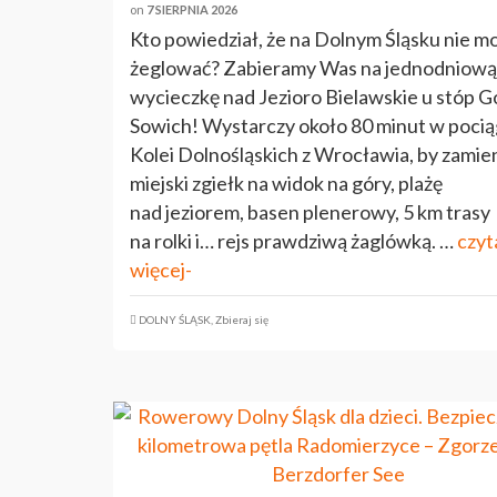
on
7 SIERPNIA 2026
Kto powiedział, że na Dolnym Śląsku nie m
żeglować? Zabieramy Was na jednodniową
wycieczkę nad Jezioro Bielawskie u stóp G
Sowich! Wystarczy około 80 minut w poci
Kolei Dolnośląskich z Wrocławia, by zamie
miejski zgiełk na widok na góry, plażę
nad jeziorem, basen plenerowy, 5 km trasy
na rolki i… rejs prawdziwą żaglówką. …
czyt
więcej-
DOLNY ŚLĄSK
,
Zbieraj się