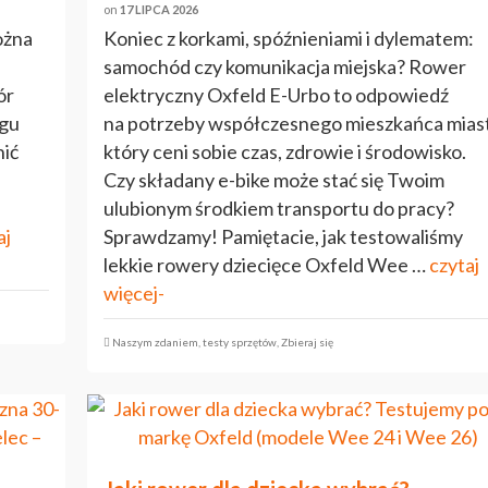
on
17 LIPCA 2026
ożna
Koniec z korkami, spóźnieniami i dylematem:
samochód czy komunikacja miejska? Rower
ór
elektryczny Oxfeld E-Urbo to odpowiedź
ągu
na potrzeby współczesnego mieszkańca mias
nić
który ceni sobie czas, zdrowie i środowisko.
Czy składany e-bike może stać się Twoim
ulubionym środkiem transportu do pracy?
aj
Sprawdzamy! Pamiętacie, jak testowaliśmy
lekkie rowery dziecięce Oxfeld Wee …
czytaj
więcej-
Naszym zdaniem
,
testy sprzętów
,
Zbieraj się