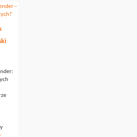
k
ski
ender:
cych
rze
dy
-