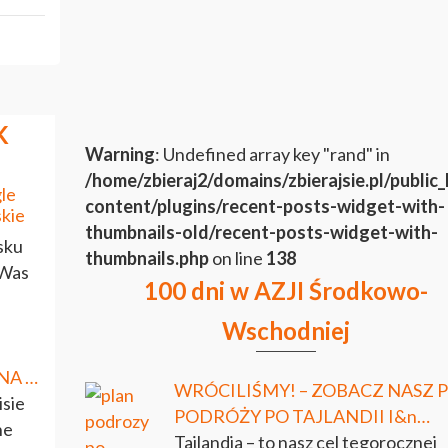
K
Warning
: Undefined array key "rand" in
/home/zbieraj2/domains/zbierajsie.pl/public
gle
content/plugins/recent-posts-widget-with-
thumbnails-old/recent-posts-widget-with-
sku
thumbnails.php
on line
138
 Was
100 dni w AZJI Środkowo-
Wschodniej
NA …
WRÓCILIŚMY! – ZOBACZ NASZ 
isie
PODRÓŻY PO TAJLANDII I&n…
ne
Tajlandia – to nasz cel tegorocznej