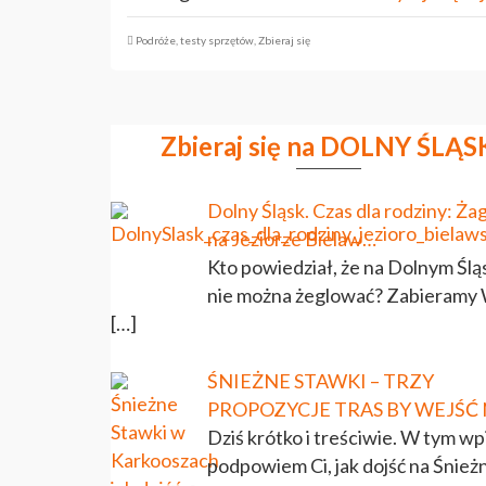
Podróże
,
testy sprzętów
,
Zbieraj się
Zbieraj się na DOLNY ŚLĄS
Dolny Śląsk. Czas dla rodziny: Ża
na Jeziorze Bielaw…
Kto powiedział, że na Dolnym Ślą
nie można żeglować? Zabieramy
[…]
ŚNIEŻNE STAWKI – TRZY
PROPOZYCJE TRAS BY WEJŚĆ 
Dziś krótko i treściwie. W tym wp
podpowiem Ci, jak dojść na Śnież