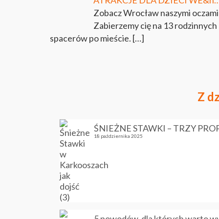
ATRAKCJE DLA DZIECI WE&n
Zobacz Wrocław naszymi oczami
Zabierzemy cię na 13 rodzinnych
spacerów po mieście.
[…]
Z d
ŚNIEŻNE STAWKI – TRZY PR
18 października 2025
5 powodów, dla których warto wyb