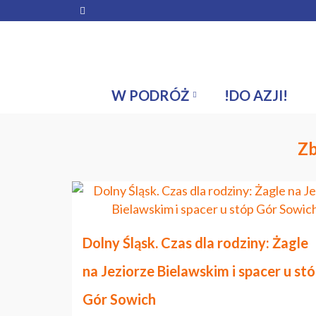
O nas
Współpraca
Collaboration
O nas w 
W PODRÓŻ
!DO AZJI!
Zb
Dolny Śląsk. Czas dla rodziny: Żagle
na Jeziorze Bielawskim i spacer u st
Gór Sowich