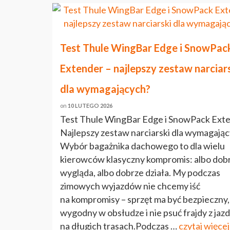
Test Thule WingBar Edge i SnowPac
Extender – najlepszy zestaw narciar
dla wymagających?
on
10 LUTEGO 2026
Test Thule WingBar Edge i SnowPack Ext
Najlepszy zestaw narciarski dla wymagają
Wybór bagażnika dachowego to dla wielu
kierowców klasyczny kompromis: albo dob
wygląda, albo dobrze działa. My podczas
zimowych wyjazdów nie chcemy iść
na kompromisy – sprzęt ma być bezpieczny,
wygodny w obsłudze i nie psuć frajdy z jaz
na długich trasach.Podczas …
czytaj więcej