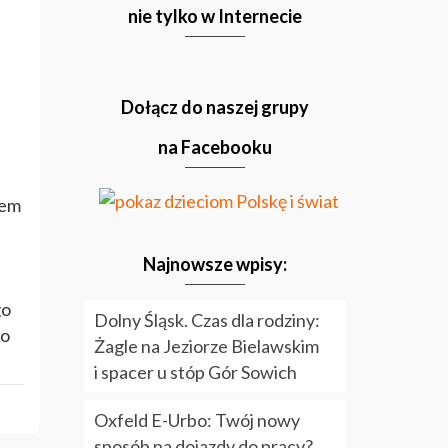
nie tylko w Internecie
Dołącz do naszej grupy
na Facebooku
zem
Najnowsze wpisy:
go
Dolny Śląsk. Czas dla rodziny:
to
Żagle na Jeziorze Bielawskim
i spacer u stóp Gór Sowich
Oxfeld E-Urbo: Twój nowy
sposób na dojazdy do pracy?