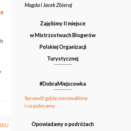
Magda i Jacek Zbieraj
le
Zajęliśmy II miejsce
w Mistrzostwach Blogerów
ch
Polskiej Organizacji
Turystycznej
y
#DobraMiejscowka
Sprawdź gdzie nocowaliśmy
i co polecamy
Opowiadamy o podróżach