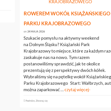
ROWEREM WOKÓŁ KSIĄŻAŃSKIEGO
PARKU KRAJOBRAZOWEGO
on
24 MAJA 2026
Szukacie pomysłu na aktywny weekend
na Dolnym Śląsku? Książański Park
Krajobrazowy to miejsce, które za każdym ra
zaskakuje nas na nowo. Tym razem
postanowiliśmy sprawdzić, jak te okolice
prezentują się z perspektywy dwóch kółek.
Wybraliśmy się na pętelkę wokół Książańskie
Parku Krajobrazowego Start: Wałbrzych, au
można zaparkować …
czytaj więcej-
Podróże
,
Zbieraj się