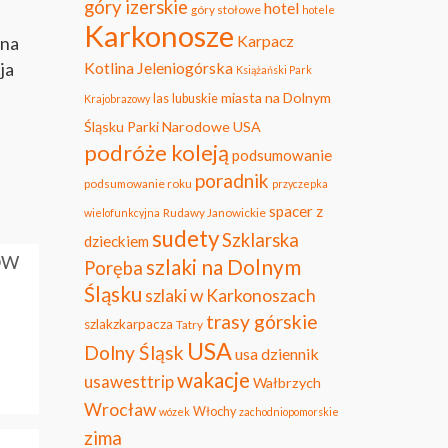
góry izerskie
hotel
góry stołowe
hotele
Karkonosze
Karpacz
ana
ja
Kotlina Jeleniogórska
Książański Park
miasta na Dolnym
las
lubuskie
Krajobrazowy
Śląsku
Parki Narodowe USA
podróże koleją
podsumowanie
poradnik
podsumowanie roku
przyczepka
spacer z
Rudawy Janowickie
wielofunkcyjna
sudety
Szklarska
dzieckiem
ÓW
szlaki na Dolnym
Poręba
Śląsku
szlaki w Karkonoszach
trasy górskie
szlakzkarpacza
Tatry
USA
Dolny Śląsk
usa dziennik
wakacje
usawesttrip
Wałbrzych
Wrocław
Włochy
wózek
zachodniopomorskie
zima