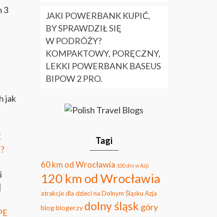
m 3
JAKI POWERBANK KUPIĆ,
BY SPRAWDZIŁ SIĘ
W PODRÓŻY?
KOMPAKTOWY, PORĘCZNY,
LEKKI POWERBANK BASEUS
BIPOW 2 PRO.
h jak
Ć
Tagi
?
60 km od Wrocławia
100 dni w Azji
i
120 km od Wrocławia
]
atrakcje dla dzieci na Dolnym Śląsku
Azja
dolny śląsk
góry
blog
blogerzy
PE