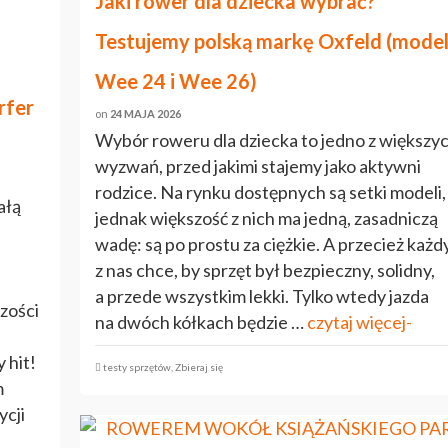
Jaki rower dla dziecka wybrać?
Testujemy polską markę Oxfeld (mode
Wee 24 i Wee 26)
rfer
on
24 MAJA 2026
Wybór roweru dla dziecka to jedno z większy
wyzwań, przed jakimi stajemy jako aktywni
rodzice. Na rynku dostępnych są setki modeli,
ałą
jednak większość z nich ma jedną, zasadniczą
wadę: są po prostu za ciężkie. A przecież każd
z nas chce, by sprzęt był bezpieczny, solidny,
a przede wszystkim lekki. Tylko wtedy jazda
zości
na dwóch kółkach będzie …
czytaj więcej-
 hit!
testy sprzętów
,
Zbieraj się
m
ycji