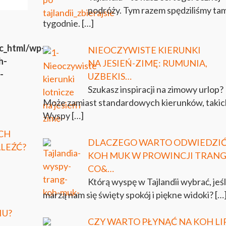
podróży. Tym razem spędziliśmy ta
tygodnie.
[…]
ic_html/wp-
NIEOCZYWISTE KIERUNKI
h-
NA JESIEŃ-ZIMĘ: RUMUNIA,
-
UZBEKIS…
Szukasz inspiracji na zimowy urlop?
Może zamiast standardowych kierunków, takic
Wyspy
[…]
CH
DLACZEGO WARTO ODWIEDZI
LEŹĆ?
KOH MUK W PROWINCJI TRANG
CO&…
Którą wyspę w Tajlandii wybrać, jeśl
marzą nam się święty spokój i piękne widoki?
[…
IU?
CZY WARTO PŁYNĄĆ NA KOH LI