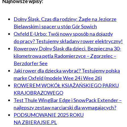
Najnowsze wpisy:
Dolny Śląsk. Czas dla rodziny: Żagle na Jeziorze
Bielawskim i spacer u stóp Gór Sowich
Oxfeld E-Urbo: Twój nowy sposób na dojazdy
do pracy? Testujemy składany rower elektryczny!
Rowerowy Dolny Śląsk dla dzieci. Bezpieczna 30-
kilometrowa pętla Radomierzyce – Zgorzelec –
Berzdorfer See
Jaki rower dla dziecka wybrać? Testujemy polską
markę Oxfeld (modele Wee 24 i Wee 26)
ROWEREM WOKÓŁ KSIĄŻAŃSKIEGO PARKU
KRAJOBRAZOWEGO
Test Thule WingBar Edge i SnowPack Extender –
najlepszy zestaw narciarski dla wymagających?
PODSUMOWANIE 2025 ROKU
NA ZBIERAJSIE.PL