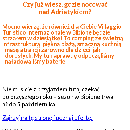
Czy już wiesz,
gdzie nocować
nad Adriatykiem?
Mocno wierzę, że również dla Ciebie Villaggio
Turistico Internazionale w Bibione będzie
strzałem w dziesiątkę! To camping ze świetną
infrastrukturą, piękną plażą, smaczną kuchnią
i masą atrakcji zarówno dla dzieci, jak
i dorosłych. My tu naprawdę odpoczęliśmy
i naładowaliśmy baterie.
Nie musicie z przyjazdem tutaj czekać
do przyszłego roku – sezon w Bibione trwa
aż do
5 października
!
Zajrzyj na tę stronę i poznaj ofertę.