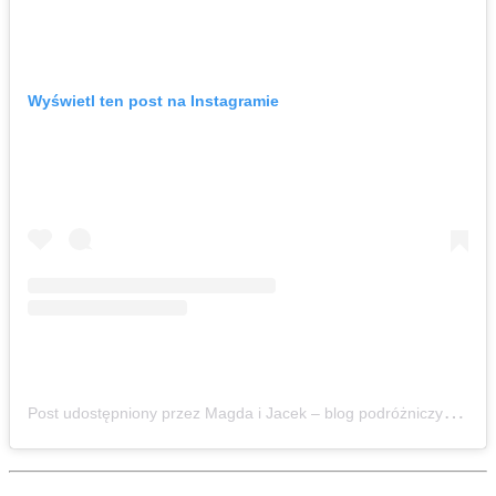
Wyświetl ten post na Instagramie
P
ost udostępniony przez Magda i Jacek – blog podróżniczy – z dziećmi aktywnie 🏔️🌱 (@zbierajsie)