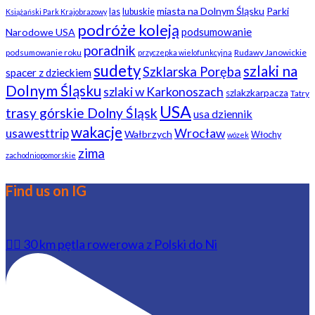
miasta na Dolnym Śląsku
Parki
las
lubuskie
Książański Park Krajobrazowy
podróże koleją
podsumowanie
Narodowe USA
poradnik
podsumowanie roku
Rudawy Janowickie
przyczepka wielofunkcyjna
sudety
szlaki na
Szklarska Poręba
spacer z dzieckiem
Dolnym Śląsku
szlaki w Karkonoszach
szlakzkarpacza
Tatry
USA
trasy górskie Dolny Śląsk
usa dziennik
wakacje
usawesttrip
Wrocław
Wałbrzych
Włochy
wózek
zima
zachodniopomorskie
Find us on IG
🚴‍♂️ 30 km pętla rowerowa z Polski do Ni