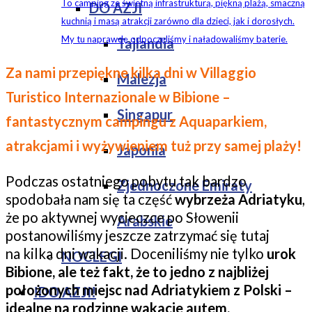
To camping ze świetną infrastrukturą, piękną plażą, smaczną
DO AZJI
kuchnią i masą atrakcji zarówno dla dzieci, jak i dorosłych.
My tu naprawdę odpoczęliśmy i naładowaliśmy baterie.
Tajlandia
Za nami przepiękne kilka dni w Villaggio
Malezja
Turistico Internazionale w Bibione –
Singapur
fantastycznym campingu z Aquaparkiem,
atrakcjami i wyżywieniem tuż przy samej plaży!
Japonia
Podczas ostatniego pobytu tak bardzo
Zjednoczone Emiraty
spodobała nam się ta część
wybrzeża Adriatyku
,
że po aktywnej wycieczce po Słowenii
Arabskie
postanowiliśmy jeszcze zatrzymać się tutaj
na kilka dni wakacji. Doceniliśmy nie tylko
urok
NOCLEGI
Bibione, ale też fakt, że to jedno z najbliżej
położonych miejsc nad Adriatykiem z Polski –
!DO AZJI!
idealne na rodzinne wakacje autem.