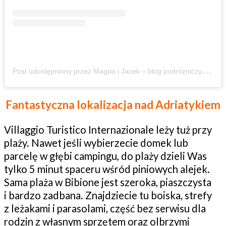
P
ost udostępniony przez Magda i Jacek – blog podróżniczy – z dziećmi aktywnie 🏔️🌱 (@zbierajsie)
Fantastyczna lokalizacja nad Adriatykiem
Villaggio Turistico Internazionale leży tuż przy
plaży. Nawet jeśli wybierzecie domek lub
parcelę w głębi campingu, do plaży dzieli Was
tylko 5 minut spaceru wśród piniowych alejek.
Sama plaża w Bibione jest szeroka, piaszczysta
i bardzo zadbana. Znajdziecie tu boiska, strefy
z leżakami i parasolami, część bez serwisu dla
rodzin z własnym sprzętem oraz olbrzymi