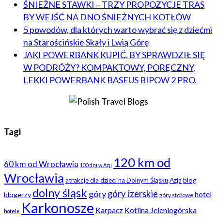
ŚNIEŻNE STAWKI – TRZY PROPOZYCJE TRAS
BY WEJŚĆ NA DNO ŚNIEŻNYCH KOTŁÓW
5 powodów, dla których warto wybrać się z dziećmi
na Starościńskie Skały i Lwią Górę
JAKI POWERBANK KUPIĆ, BY SPRAWDZIŁ SIĘ
W PODRÓŻY? KOMPAKTOWY, PORĘCZNY,
LEKKI POWERBANK BASEUS BIPOW 2 PRO.
Tagi
120 km od
60 km od Wrocławia
100 dni w Azji
Wrocławia
blog
atrakcje dla dzieci na Dolnym Śląsku
Azja
dolny śląsk
góry
góry izerskie
hotel
blogerzy
góry stołowe
Karkonosze
Karpacz
Kotlina Jeleniogórska
hotele