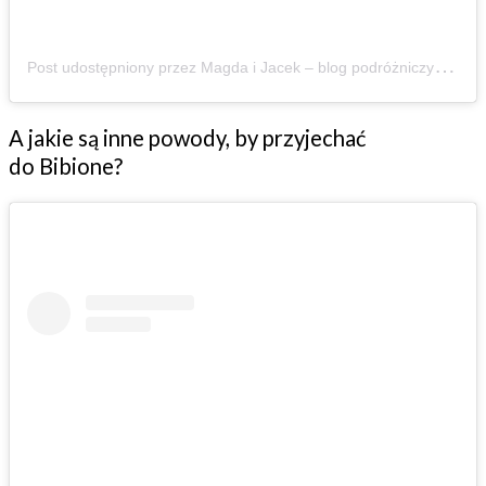
P
ost udostępniony przez Magda i Jacek – blog podróżniczy – z dziećmi aktywnie 🏔️🌱 (@zbierajsie)
A jakie są inne powody, by przyjechać
do Bibione?