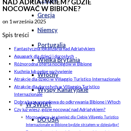
Czechy
NAD ADRIATYKIEM? GDZIE
NOCOWAĆ W BIBIONE?
Grecja
on
1 września 2025
Niemcy
Spis treści
Portugalia
Fantastyczna lokalizacja nad Adriatykiem
Aquapark dla dzieci i dorosłych
Wielka Brytania
Różnorodna oferta noclegów w Bibione
Kuchnia lub pełne wyżywienie
Włochy
Atrakcje dla dzieci w Villaggio Turistico Internazionale
Atrakcje dla dorosłych w Villaggio Turistico
Wyspy Kanaryjskie
Internazionale
Dobra baza wypadowa do odkrywania Bibione i Włoch
W ŚWIAT
Czy już wiesz, gdzie nocować nad Adriatykiem?
Mocno wierzę, że również dla Ciebie Villaggio Turistico
DO USA
Internazionale w Bibione będzie strzałem w dziesiątkę!