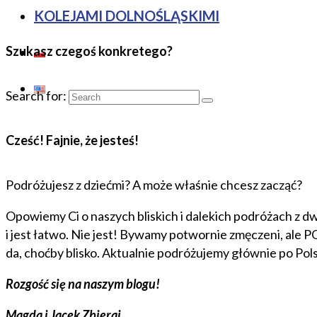
KOLEJAMI DOLNOŚLĄSKIMI
Szukasz czegoś konkretego?
Search for:
Cześć! Fajnie, że jesteś!
Podróżujesz z dziećmi? A może właśnie chcesz zacząć?
Opowiemy Ci o naszych bliskich i dalekich podróżach z dw
i jest łatwo. Nie jest! Bywamy potwornie zmęczeni, ale 
da, choćby blisko. Aktualnie podróżujemy głównie po Pol
Rozgość się na naszym blogu!
Magda i Jacek Zbieraj