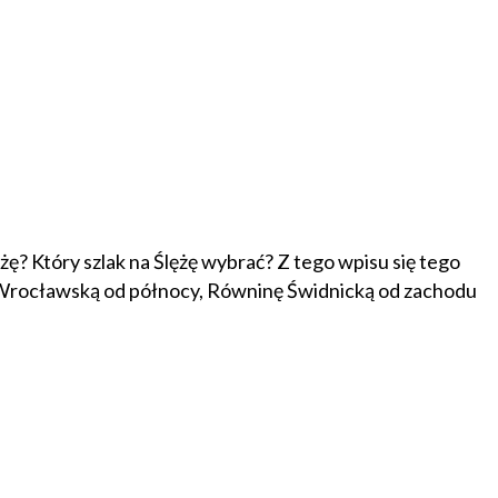
żę? Który szlak na Ślężę wybrać? Z tego wpisu się tego
nę Wrocławską od północy, Równinę Świdnicką od zachodu