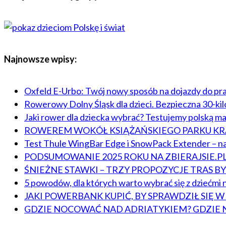
Najnowsze wpisy:
Oxfeld E-Urbo: Twój nowy sposób na dojazdy do pr
Rowerowy Dolny Śląsk dla dzieci. Bezpieczna 30-ki
Jaki rower dla dziecka wybrać? Testujemy polską m
ROWEREM WOKÓŁ KSIĄŻAŃSKIEGO PARKU 
Test Thule WingBar Edge i SnowPack Extender – na
PODSUMOWANIE 2025 ROKU NA ZBIERAJSIE.P
ŚNIEŻNE STAWKI – TRZY PROPOZYCJE TRAS 
5 powodów, dla których warto wybrać się z dziećmi n
JAKI POWERBANK KUPIĆ, BY SPRAWDZIŁ SIĘ 
GDZIE NOCOWAĆ NAD ADRIATYKIEM? GDZIE 