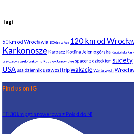
Tagi
120 km od Wrocła
60 km od Wrocławia
100 dni w Azji
Karkonosze
Karpacz
Kotlina Jeleniogórska
Książański Par
sudety
spacer z dzieckiem
Rudawy Janowickie
przyczepka wielofunkcyjna
USA
wakacje
usawesttrip
Wrocła
usa dziennik
Wałbrzych
Find us on IG
🚴‍♂️ 30 km pętla rowerowa z Polski do Ni