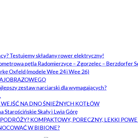
acy? Testujemy składany rower elektryczny!
lometrowa pętla Radomierzyce – Zgorzelec – Berzdorfer S
arkę Oxfeld (modele Wee 24 i Wee 26)
KRAJOBRAZOWEGO
jlepszy zestaw narciarski dla wymagających?
L
BY WEJŚĆ NA DNO ŚNIEŻNYCH KOTŁÓW
a Starościńskie Skały i Lwią Górę
W PODRÓŻY? KOMPAKTOWY, PORĘCZNY, LEKKI POWE
NOCOWAĆ W BIBIONE?