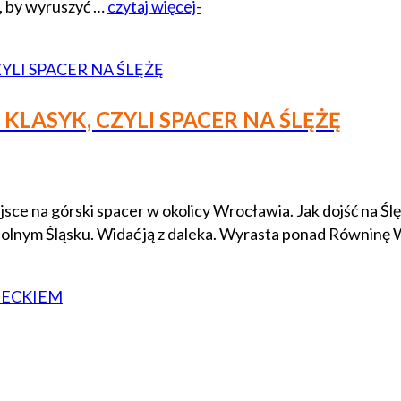
, by wyruszyć …
czytaj więcej-
KLASYK, CZYLI SPACER NA ŚLĘŻĘ
sce na górski spacer w okolicy Wrocławia. Jak dojść na Ślę
a Dolnym Śląsku. Widać ją z daleka. Wyrasta ponad Równi
IECKIEM