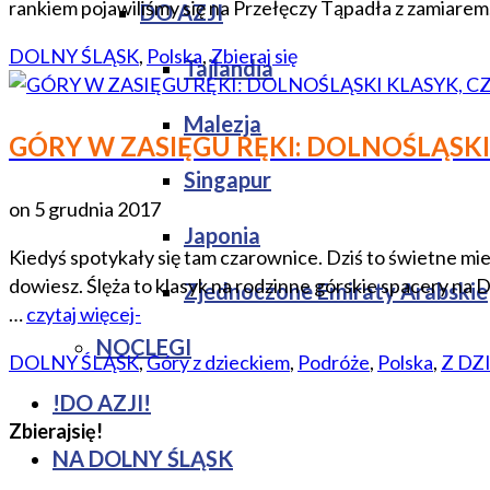
rankiem pojawiliśmy się na Przełęczy Tąpadła z zamiarem
DO AZJI
DOLNY ŚLĄSK
,
Polska
,
Zbieraj się
Tajlandia
Malezja
GÓRY W ZASIĘGU RĘKI: DOLNOŚLĄSKI 
Singapur
on
5 grudnia 2017
Japonia
Kiedyś spotykały się tam czarownice. Dziś to świetne miej
dowiesz. Ślęża to klasyk na rodzinne górskie spacery n
Zjednoczone Emiraty Arabskie
…
czytaj więcej-
NOCLEGI
DOLNY ŚLĄSK
,
Góry z dzieckiem
,
Podróże
,
Polska
,
Z DZ
!DO AZJI!
Zbierajsię!
NA DOLNY ŚLĄSK