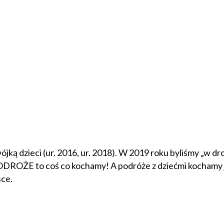
ójką dzieci (ur. 2016, ur. 2018). W 2019 roku byliśmy „w d
PODROŻE to coś co kochamy! A podróże z dziećmi kochamy j
sce.