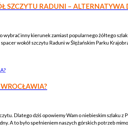
Ł SZCZYTU RADUNI – ALTERNATYWA 
 wybrać inny kierunek zamiast popularnego żółtego szlaku
a spacer wokół szczytu Raduni w Ślężańskim Parku Krajob
 WROCŁAWIA?
ytu. Dlatego dziś opowiemy Wam o niebieskim szlaku z Prz
rodny. A to było spełnieniem naszych górskich potrzeb mi