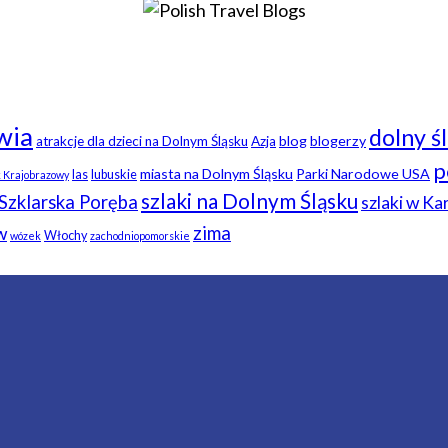
wia
dolny ś
blog
blogerzy
atrakcje dla dzieci na Dolnym Śląsku
Azja
p
miasta na Dolnym Śląsku
Parki Narodowe USA
las
lubuskie
k Krajobrazowy
szlaki na Dolnym Śląsku
Szklarska Poręba
szlaki w K
zima
w
Włochy
wózek
zachodniopomorskie