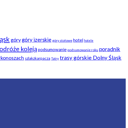
ląsk
góry
góry izerskie
hotel
góry stołowe
hotele
odróże koleją
poradnik
podsumowanie
podsumowanie roku
trasy górskie Dolny Śląsk
arkonoszach
szlakzkarpacza
Tatry