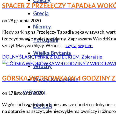
Czechy
SPACER Z PRZEŁĘCZY TĄPADŁA WOKÓ
Grecja
on
28 grudnia 2020
Niemcy
Kiedy parking na Przełęczy Tąpadła pęka w szwach, warto
i zdecydowanie mniej popularny. Zapraszamy Was dziś n
Portugalia
szczyt Masywu Ślęży. Wznosi …
czytaj więcej-
Wielka Brytania
DOLNY ŚLĄSK
,
Polska
,
Z DZIECKIEM
,
Zbieraj się
Włochy
GÓRSKA WĘDRÓWKA W 4 GODZINY Z
Wyspy Kanaryjskie
W ŚWIAT
on
17 listopada 2020
W górskich wędrówkach nie zawsze chodzi o zdobycie szcz
DO USA
na dotarcie na szczyt, ale niezwykle malowniczy i różno