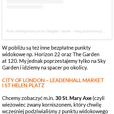
P
ost udostępniony przez Magda i Jacek – blog podróżniczy – z dziećmi aktywnie 🏔️🌱 (@zbierajsie)
W pobliżu są też inne bezpłatne punkty
widokowe np. Horizon 22 oraz The Garden
at 120. My jednak poprzestajemy tylko na Sky
Garden i idziemy na spacer po okolicy.
CITY OF LONDON – LEADENHALL MARKET
I ST HELEN PLATZ
Chcemy zobaczyć m.in.
30 St. Mary Axe
(czyli
wieżowiec zwany korniszonem, który chwilę
wcześniej podziwialiśmy z punktu widokowego