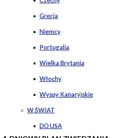
Czechy
Grecja
Niemcy
Portugalia
Wielka Brytania
Włochy
Wyspy Kanaryjskie
W ŚWIAT
DO USA