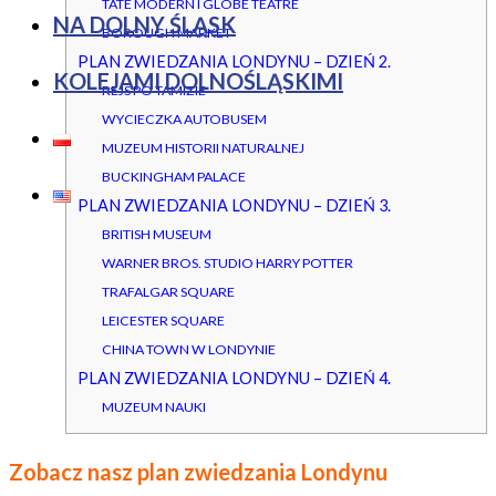
TATE MODERN I GLOBE TEATRE
NA DOLNY ŚLĄSK
BOROUGH MARKET
PLAN ZWIEDZANIA LONDYNU – DZIEŃ 2.
KOLEJAMI DOLNOŚLĄSKIMI
REJS PO TAMIZIE
WYCIECZKA AUTOBUSEM
MUZEUM HISTORII NATURALNEJ
BUCKINGHAM PALACE
PLAN ZWIEDZANIA LONDYNU – DZIEŃ 3.
BRITISH MUSEUM
WARNER BROS. STUDIO HARRY POTTER
TRAFALGAR SQUARE
LEICESTER SQUARE
CHINA TOWN W LONDYNIE
PLAN ZWIEDZANIA LONDYNU – DZIEŃ 4.
MUZEUM NAUKI
Zobacz nasz plan zwiedzania Londynu