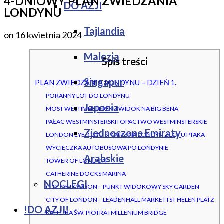
4-DNIOWY PLAN ZWIEDZANIA
DO AZJI
LONDYNU
Tajlandia
on
16 kwietnia 2024
Malezja
Spis treści
Singapur
PLAN ZWIEDZANIA LONDYNU – DZIEŃ 1.
PORANNY LOT DO LONDYNU
Japonia
MOST WESTIMNSTERSKI I WIDOK NA BIG BENA
PAŁAC WESTMINSTERSKI I OPACTWO WESTMINSTERSKIE
Zjednoczone Emiraty
LONDON EYE, CZYLI SPÓJRZ NA LONDYN Z LOTU PTAKA
WYCIECZKA AUTOBUSOWA PO LONDYNIE
Arabskie
TOWER OF LONDON
CATHERINE DOCKS MARINA
NOCLEGI
CITY OF LONDON – PUNKT WIDOKOWY SKY GARDEN
CITY OF LONDON – LEADENHALL MARKET I ST HELEN PLATZ
!DO AZJI!
KATEDRA ŚW. PIOTRA I MILLENIUM BRIDGE