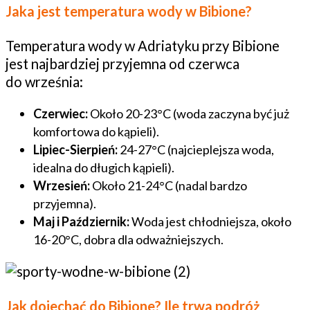
Jaka jest temperatura wody w Bibione?
Temperatura wody w Adriatyku przy Bibione
jest najbardziej przyjemna od czerwca
do września:
Czerwiec:
Około 20-23°C (woda zaczyna być już
komfortowa do kąpieli).
Lipiec-Sierpień:
24-27°C (najcieplejsza woda,
idealna do długich kąpieli).
Wrzesień:
Około 21-24°C (nadal bardzo
przyjemna).
Maj i Październik:
Woda jest chłodniejsza, około
16-20°C, dobra dla odważniejszych.
Jak dojechać do Bibione? Ile trwa podróż