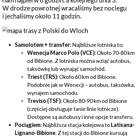
nam najpierw 8 godzin, a kolejnego dnia 3.
W drodze powrotnej wracaliśmy bez noclegu
i jechaliśmy około 11 godzin.
Samolotem + transfer:
Najbliższe lotniska to:
Wenecja Marco Polo (VCE):
Około 70-80 km
od Bibione. Z lotniska można wziąć autobus,
taksówkę lub wynająć samochód.
Triest (TRS):
Około 60 km od Bibione.
Podobnie jak w Wenecji – autobus, taksówka,
wynajem samochodu.
Treviso (TSF):
Około 80-90 km od Bibione
(częściej obsługuje tanie linie lotnicze).
Dostępne są autobusy i inne opcje transferu.
Pociągiem:
Najbliższa stacja kolejowa to
Latisana-
Lignano-Bibione
. Z tej stacji do Bibione kursują