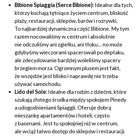
Bibione Spiaggia (Serce Bibione):
Idealne dla tych,
którzy kochają tętniące życiem centrum, bliskość
plaży, restauracji, sklepów, barów i rozrywki.
To najbardziej dynamiczna część Bibione. My tym
razem nocowaliśmy w centrum i absolutnie
nie odczuliśmy ani zgiełku, ani tłoku… no może
gdybyśmy wieczorami spacerowali po deptaku,
ale zdecydowanie bardziej woleliśmy spacery
brzegiem morza. Ogromnym plusem jest fakt,
że wszędzie jest blisko i naprawdę nie trzeba
używać samochodu.
Lido del Sole:
Idealne dla rodzin z dziećmi, które
szukają złotego środka między spokojem Pinedy
a udogodnieniami Spiaggii. Oferuje dobrą
mieszankę apartamentów i hoteli, często
z basenami. Jest tu spokojniej niż w centrum,
ale wciąż łatwo dostęp do sklepów i restauracji.