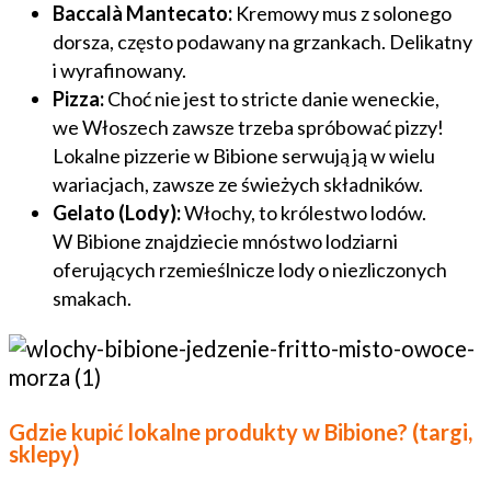
Baccalà Mantecato:
Kremowy mus z solonego
dorsza, często podawany na grzankach. Delikatny
i wyrafinowany.
Pizza:
Choć nie jest to stricte danie weneckie,
we Włoszech zawsze trzeba spróbować pizzy!
Lokalne pizzerie w Bibione serwują ją w wielu
wariacjach, zawsze ze świeżych składników.
Gelato (Lody):
Włochy, to królestwo lodów.
W Bibione znajdziecie mnóstwo lodziarni
oferujących rzemieślnicze lody o niezliczonych
smakach.
Gdzie kupić lokalne produkty w Bibione? (targi,
sklepy)