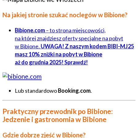
Na jakiej stronie szukać noclegów w Bibione?
Bibione.com
– to strona miejscowości,
na której znajdziesz oferty specjalne na pobyt
w Bibione.
UWAGA! Z naszym kodem BIBI-MJ25
masz 10% zniżki na pobyt w Bibione
aż do grudnia 2025! Sprawdź!
Lub standardowo
Booking.com
.
Praktyczny przewodnik po Bibione:
Jedzenie i gastronomia w Bibione
Gdzie dobrze zjeść w Bibione?