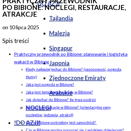
PRAKTYCZNY PRZEWODNIK
DO AZJI
PO BIBIONE: NOCLEGI, RESTAURACJE,
ATRAKCJE
Tajlandia
on
10 lipca 2025
Malezja
Spis treści
Singapur
Praktyczny przewodnik po Bibione: planowanie i logistyka
wakacji w Bibione
Japonia
Kiedy najlepiej jechać do Bibione? (sezonowość, pogoda,
Zjednoczone Emiraty
tłumy)
Jaka jest pogoda w Bibione?
Arabskie
Jaka jest temperatura wody w Bibione?
Jak dojechać do Bibione? Ile trwa podróż
NOCLEGI
Ile kosztują wakacje w Bibione? (orientacyjne ceny
noclegów, jedzenia, atrakcji)
!DO AZJI!
Czy w Bibione potrzebny jest samochód?
Czy w Bibione można poruszać się z wózkiem dziecięcym?