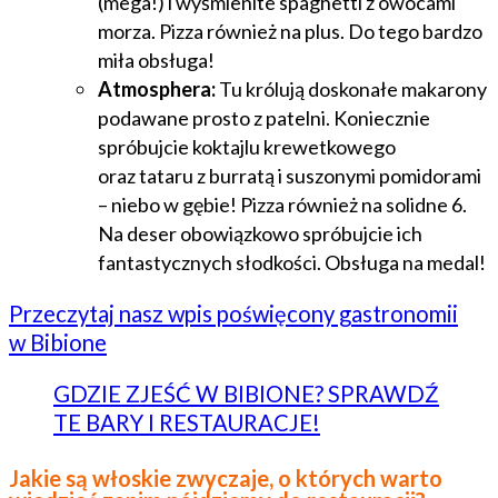
(mega!) i wyśmienite spaghetti z owocami
morza. Pizza również na plus. Do tego bardzo
miła obsługa!
Atmosphera:
Tu królują doskonałe makarony
podawane prosto z patelni. Koniecznie
spróbujcie koktajlu krewetkowego
oraz tataru z burratą i suszonymi pomidorami
– niebo w gębie! Pizza również na solidne 6.
Na deser obowiązkowo spróbujcie ich
fantastycznych słodkości. Obsługa na medal!
Przeczytaj nasz wpis poświęcony gastronomii
w Bibione
GDZIE ZJEŚĆ W BIBIONE? SPRAWDŹ
TE BARY I RESTAURACJE!
Jakie są włoskie zwyczaje, o których warto