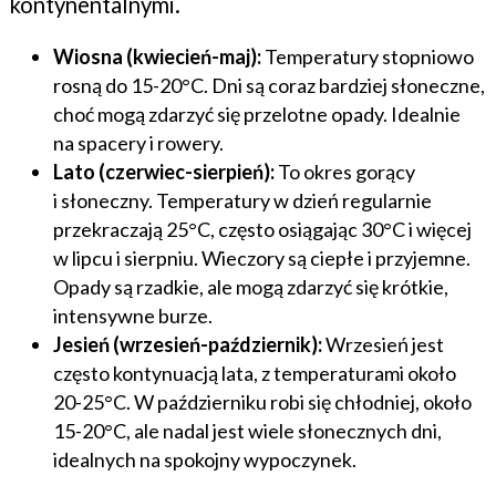
kontynentalnymi.
Wiosna (kwiecień-maj):
Temperatury stopniowo
rosną do 15-20°C. Dni są coraz bardziej słoneczne,
choć mogą zdarzyć się przelotne opady. Idealnie
na spacery i rowery.
Lato (czerwiec-sierpień):
To okres gorący
i słoneczny. Temperatury w dzień regularnie
przekraczają 25°C, często osiągając 30°C i więcej
w lipcu i sierpniu. Wieczory są ciepłe i przyjemne.
Opady są rzadkie, ale mogą zdarzyć się krótkie,
intensywne burze.
Jesień (wrzesień-październik):
Wrzesień jest
często kontynuacją lata, z temperaturami około
20-25°C. W październiku robi się chłodniej, około
15-20°C, ale nadal jest wiele słonecznych dni,
idealnych na spokojny wypoczynek.