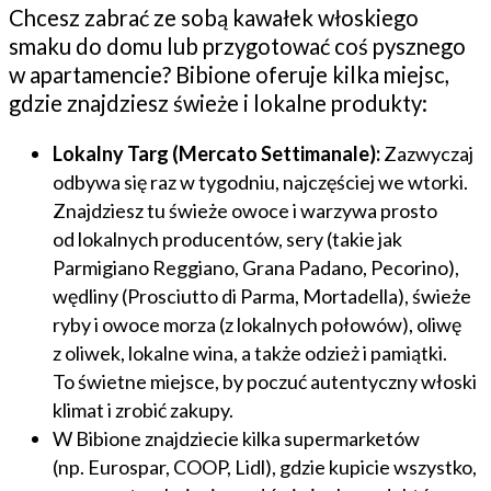
Chcesz zabrać ze sobą kawałek włoskiego
smaku do domu lub przygotować coś pysznego
w apartamencie? Bibione oferuje kilka miejsc,
gdzie znajdziesz świeże i lokalne produkty:
Lokalny Targ (Mercato Settimanale):
Zazwyczaj
odbywa się raz w tygodniu, najczęściej we wtorki.
Znajdziesz tu świeże owoce i warzywa prosto
od lokalnych producentów, sery (takie jak
Parmigiano Reggiano, Grana Padano, Pecorino),
wędliny (Prosciutto di Parma, Mortadella), świeże
ryby i owoce morza (z lokalnych połowów), oliwę
z oliwek, lokalne wina, a także odzież i pamiątki.
To świetne miejsce, by poczuć autentyczny włoski
klimat i zrobić zakupy.
W Bibione znajdziecie kilka supermarketów
(np. Eurospar, COOP, Lidl), gdzie kupicie wszystko,