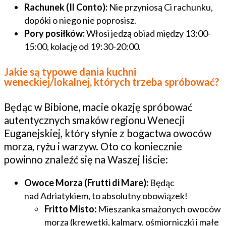
Rachunek (Il Conto):
Nie przyniosą Ci rachunku,
dopóki o niego nie poprosisz.
Pory posiłków:
Włosi jedzą obiad między 13:00-
15:00, kolację od 19:30-20:00.
Jakie są typowe dania kuchni
weneckiej/lokalnej, których trzeba spróbować?
Będąc w Bibione, macie okazję spróbować
autentycznych smaków regionu Wenecji
Euganejskiej, który słynie z bogactwa owoców
morza, ryżu i warzyw. Oto co koniecznie
powinno znaleźć się na Waszej liście:
Owoce Morza (Frutti di Mare):
Będąc
nad Adriatykiem, to absolutny obowiązek!
Fritto Misto:
Mieszanka smażonych owoców
morza (krewetki, kalmary, ośmiorniczki i małe