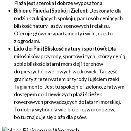
Plaża jest szeroka i dobrze wyposażona.
Bibione Pineda (Spokój i Zieleń):
Doskonałe dla
rodzin szukających spokoju, par i osób ceniących
bliskość natury, lasów sosnowych i relaksu.
Oferuje głównie apartamenty i wille, często
z ogrodami.
Lido dei Pini (Bliskość natury i sportów):
Dla
miłośników przyrody, sportów i tych, którzy cenią
sobie bliskość latarni morskiej i terenów
do pieszych/rowerowych wędrówek. Ta część
graniczy z rezerwatem przyrody i ujściem rzeki
Tagliamento. Jest tu spokojnie i zielono, z łatwym
dostępem do dziewiczych plaż i ścieżek
rowerowych prowadzących do latarni morskiej.
To dobry wybór dla wielbicieli czworonogów,
bo tu znajduje się plaża dla psów.