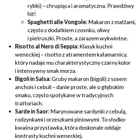
rybki) – chrupiąca i aromatyczna. Prawdziwy
hit!
Spaghetti alle Vongole:
Makaron z małżami,
często z dodatkiem czosnku, oliwy
i pietruszki. Proste, a zarazem wykwintne.
Risotto al Nero di Seppia:
Klasyk kuchni
weneckiej – risotto z atramentem kałamarnicy,
który nadaje mu charakterystyczny czarny kolor
i intensywny smak morza.
Bigoli in Salsa:
Gruby makaron (bigoli) z sosem
anchois i cebuli – danie proste, ale o głębokim
smaku, często spotykane w tradycyjnych
trattoriach.
Sarde in Saor:
Marynowane sardynki z cebulą,
rodzynkami i orzeszkami piniowymi. To słodko-
kwaśna przystawka, która doskonale oddaje
kontrasty kuchni weneckiej.