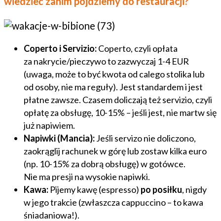
wiedzieć zanim pójdziemy do restauracji?
Coperto i Servizio:
Coperto, czyli opłata
za nakrycie/pieczywo to zazwyczaj 1-4 EUR
(uwaga, może to być kwota od calego stolika lub
od osoby, nie ma reguły). Jest standardem i jest
płatne zawsze. Czasem doliczają też servizio, czyli
opłatę za obsługę, 10-15% – jeśli jest, nie martw się
już napiwiem.
Napiwki (Mancia):
Jeśli servizo nie doliczono,
zaokrąglij rachunek w górę lub zostaw kilka euro
(np. 10-15% za dobrą obsługę) w gotówce.
Nie ma presji na wysokie napiwki.
Kawa:
Pijemy kawę (espresso)
po posiłku
, nigdy
w jego trakcie (zwłaszcza cappuccino – to kawa
śniadaniowa!).