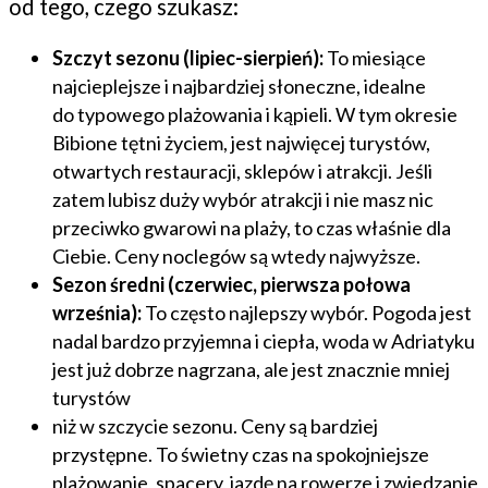
od tego, czego szukasz:
Szczyt sezonu (lipiec-sierpień):
To miesiące
najcieplejsze i najbardziej słoneczne, idealne
do typowego plażowania i kąpieli. W tym okresie
Bibione tętni życiem, jest najwięcej turystów,
otwartych restauracji, sklepów i atrakcji. Jeśli
zatem lubisz duży wybór atrakcji i nie masz nic
przeciwko gwarowi na plaży, to czas właśnie dla
Ciebie. Ceny noclegów są wtedy najwyższe.
Sezon średni (czerwiec, pierwsza połowa
września):
To często najlepszy wybór. Pogoda jest
nadal bardzo przyjemna i ciepła, woda w Adriatyku
jest już dobrze nagrzana, ale jest znacznie mniej
turystów
niż w szczycie sezonu. Ceny są bardziej
przystępne. To świetny czas na spokojniejsze
plażowanie, spacery, jazdę na rowerze i zwiedzanie