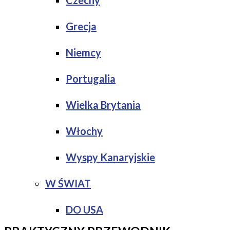
Czechy
Grecja
Niemcy
Portugalia
Wielka Brytania
Włochy
Wyspy Kanaryjskie
W ŚWIAT
DO USA