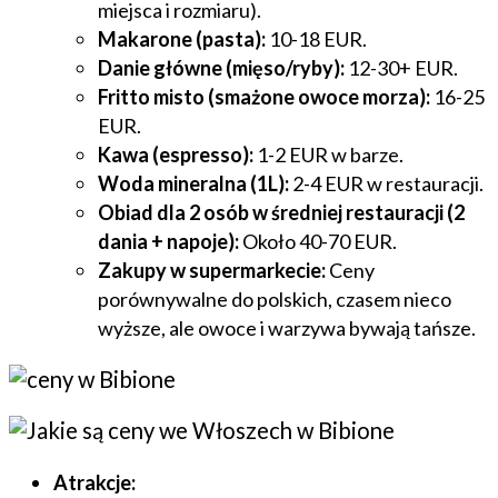
miejsca i rozmiaru).
Makarone (pasta):
10-18 EUR.
Danie główne (mięso/ryby):
12-30+ EUR.
Fritto misto (smażone owoce morza):
16-25
EUR.
Kawa (espresso):
1-2 EUR w barze.
Woda mineralna (1L):
2-4 EUR w restauracji.
Obiad dla 2 osób w średniej restauracji (2
dania + napoje):
Około 40-70 EUR.
Zakupy w supermarkecie:
Ceny
porównywalne do polskich, czasem nieco
wyższe, ale owoce i warzywa bywają tańsze.
Atrakcje: