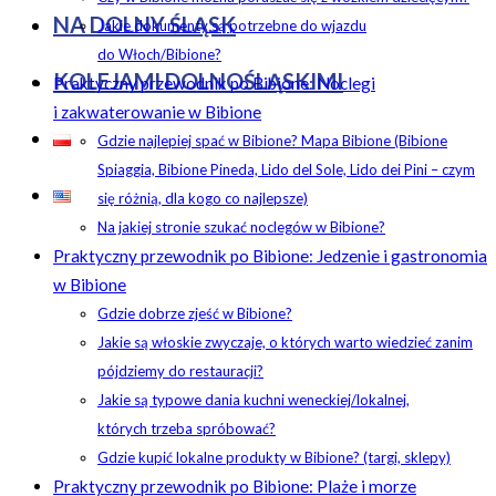
NA DOLNY ŚLĄSK
Jakie dokumenty są potrzebne do wjazdu
do Włoch/Bibione?
KOLEJAMI DOLNOŚLĄSKIMI
Praktyczny przewodnik po Bibione: Noclegi
i zakwaterowanie w Bibione
Gdzie najlepiej spać w Bibione? Mapa Bibione (Bibione
Spiaggia, Bibione Pineda, Lido del Sole, Lido dei Pini – czym
się różnią, dla kogo co najlepsze)
Na jakiej stronie szukać noclegów w Bibione?
Praktyczny przewodnik po Bibione: Jedzenie i gastronomia
w Bibione
Gdzie dobrze zjeść w Bibione?
Jakie są włoskie zwyczaje, o których warto wiedzieć zanim
pójdziemy do restauracji?
Jakie są typowe dania kuchni weneckiej/lokalnej,
których trzeba spróbować?
Gdzie kupić lokalne produkty w Bibione? (targi, sklepy)
Praktyczny przewodnik po Bibione: Plaże i morze