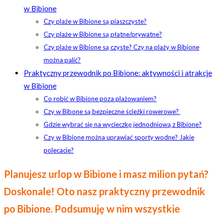
w Bibione
Czy plaże w Bibione są piaszczyste?
Czy plaże w Bibione są płatne/prywatne?
Czy plaże w Bibione są czyste? Czy na plaży w Bibione
można palić?
Praktyczny przewodnik po Bibione: aktywności i atrakcje
w Bibione
Co robić w Bibione poza plażowaniem?
Czy w Bibone są bezpieczne ścieżki rowerowe?
Gdzie wybrać się na wycieczkę jednodniową z Bibione?
Czy w Bibione można uprawiać sporty wodne? Jakie
polecacie?
Planujesz urlop w Bibione i masz milion pytań?
Doskonale! Oto nasz praktyczny przewodnik
po Bibione. Podsumuję w nim wszystkie