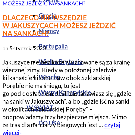
Czechy
Grecja
DLACZEGO NIE WSZĘDZIE
W JAKUSZYCACH MOŻESZ JEŹDZIĆ
Niemcy
NA SANKACH?
Portugalia
on
5 stycznia 2020
Wielka Brytania
Jakuszyce nie bez kozery uznawane są za krainę
wiecznej zimy. Kiedy w położonej zaledwie
Włochy
kilkanaście kilometrów obok Szklarskiej
Porębie nie ma śniegu, tu jest
Wyspy Kanaryjskie
go pod dostatkiem. Jeśli zastanawiasz się „gdzie
na sanki w Jakuszycach”, albo „gdzie iść na sanki
W ŚWIAT
w okolicach Szklarskiej Poręby” –
podpowiadamy trzy bezpieczne miejsca. Mimo
DO USA
że tras dla narciarzy biegowych jest …
czytaj
więcej-