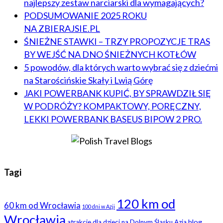
najlepszy zestaw narciarski dla wymagających?
PODSUMOWANIE 2025 ROKU
NA ZBIERAJSIE.PL
ŚNIEŻNE STAWKI – TRZY PROPOZYCJE TRAS
BY WEJŚĆ NA DNO ŚNIEŻNYCH KOTŁÓW
5 powodów, dla których warto wybrać się z dziećmi
na Starościńskie Skały i Lwią Górę
JAKI POWERBANK KUPIĆ, BY SPRAWDZIŁ SIĘ
W PODRÓŻY? KOMPAKTOWY, PORĘCZNY,
LEKKI POWERBANK BASEUS BIPOW 2 PRO.
Tagi
120 km od
60 km od Wrocławia
100 dni w Azji
Wrocławia
blog
atrakcje dla dzieci na Dolnym Śląsku
Azja