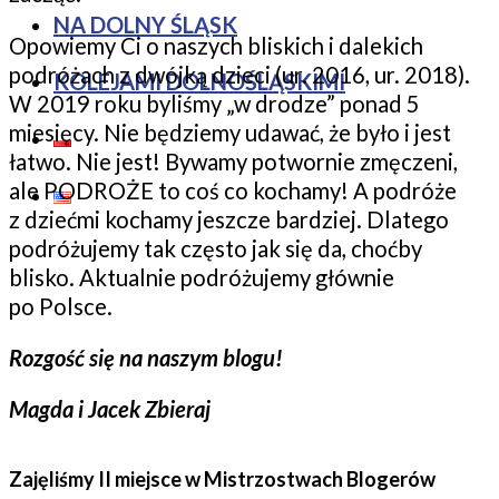
NA DOLNY ŚLĄSK
Opowiemy Ci o naszych bliskich i dalekich
podróżach z dwójką dzieci (ur. 2016, ur. 2018).
KOLEJAMI DOLNOŚLĄSKIMI
W 2019 roku byliśmy „w drodze” ponad 5
miesięcy. Nie będziemy udawać, że było i jest
łatwo. Nie jest! Bywamy potwornie zmęczeni,
ale PODROŻE to coś co kochamy! A podróże
z dziećmi kochamy jeszcze bardziej. Dlatego
podróżujemy tak często jak się da, choćby
blisko. Aktualnie podróżujemy głównie
po Polsce.
Rozgość się na naszym blogu!
Magda i Jacek Zbieraj
Zajęliśmy II miejsce w Mistrzostwach Blogerów