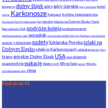
dolny śląsk
góry
góry izerskie
hotel
blogerzy
góry stołowe
Karkonosze
Karpacz
Kotlina Jeleniogórska
hotele
miasta na Dolnym Śląsku
Parki
las
lubuskie
Książański Park Krajobrazowy
podróże koleją
podsumowanie
Narodowe USA
poradnik
podsumowanie roku
Rudawy Janowickie
przyczepka wielofunkcyjna
sudety
szlaki na
Szklarska Poręba
spacer z dzieckiem
Dolnym Śląsku
szlaki w Karkonoszach
szlakzkarpacza
Tatry
USA
trasy górskie Dolny Śląsk
usa dziennik
wakacje
usawesttrip
Wrocław
Wałbrzych
Włochy
wózek
zima
zachodniopomorskie
Find us on IG