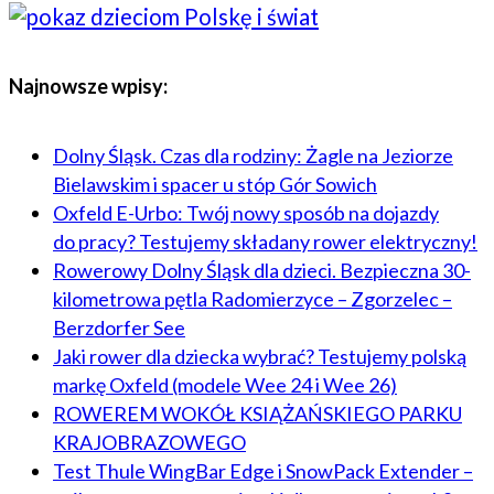
Najnowsze wpisy:
Dolny Śląsk. Czas dla rodziny: Żagle na Jeziorze
Bielawskim i spacer u stóp Gór Sowich
Oxfeld E-Urbo: Twój nowy sposób na dojazdy
do pracy? Testujemy składany rower elektryczny!
Rowerowy Dolny Śląsk dla dzieci. Bezpieczna 30-
kilometrowa pętla Radomierzyce – Zgorzelec –
Berzdorfer See
Jaki rower dla dziecka wybrać? Testujemy polską
markę Oxfeld (modele Wee 24 i Wee 26)
ROWEREM WOKÓŁ KSIĄŻAŃSKIEGO PARKU
KRAJOBRAZOWEGO
Test Thule WingBar Edge i SnowPack Extender –