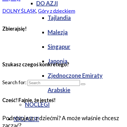
DO AZJI
DOLNY ŚLĄSK
,
Góry z dzieckiem
Tajlandia
Zbierajsię!
Malezja
Singapur
Japonia
Szukasz czegoś konkretego?
Zjednoczone Emiraty
Search for:
Arabskie
Cześć! Fajnie, że jesteś!
NOCLEGI
Podróżujesz z dziećmi? A może właśnie chcesz
!DO AZJI!
zacząć?