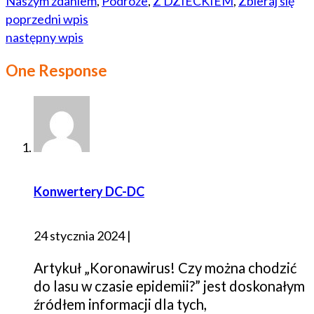
Naszym zdaniem
,
Podróże
,
Z DZIECKIEM
,
Zbieraj się
poprzedni wpis
następny wpis
One Response
Konwertery DC-DC
24 stycznia 2024
|
Artykuł „Koronawirus! Czy można chodzić
do lasu w czasie epidemii?” jest doskonałym
źródłem informacji dla tych,