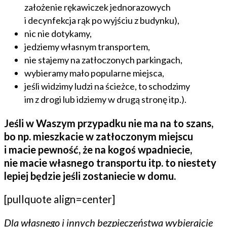
założenie rękawiczek jednorazowych
i decynfekcja rąk po wyjściu z budynku),
nic nie dotykamy,
jedziemy własnym transportem,
nie stajemy na zatłoczonych parkingach,
wybieramy mało popularne miejsca,
jeśli widzimy ludzi na ścieżce, to schodzimy
im z drogi lub idziemy w drugą stronę itp.).
Jeśli w Waszym przypadku nie ma na to szans,
bo np. mieszkacie w zatłoczonym miejscu
i macie pewność, że na kogoś wpadniecie,
nie macie własnego transportu itp. to niestety
lepiej będzie jeśli zostaniecie w domu.
[pullquote align=center]
Dla własnego i innych bezpieczeństwa wybierajcie