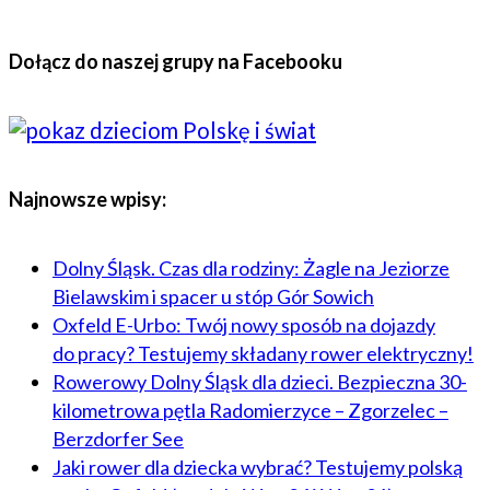
Dołącz do naszej grupy na Facebooku
Najnowsze wpisy:
Dolny Śląsk. Czas dla rodziny: Żagle na Jeziorze
Bielawskim i spacer u stóp Gór Sowich
Oxfeld E-Urbo: Twój nowy sposób na dojazdy
do pracy? Testujemy składany rower elektryczny!
Rowerowy Dolny Śląsk dla dzieci. Bezpieczna 30-
kilometrowa pętla Radomierzyce – Zgorzelec –
Berzdorfer See
Jaki rower dla dziecka wybrać? Testujemy polską