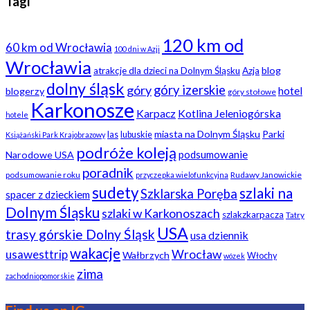
Tagi
120 km od
60 km od Wrocławia
100 dni w Azji
Wrocławia
blog
atrakcje dla dzieci na Dolnym Śląsku
Azja
dolny śląsk
góry
góry izerskie
hotel
blogerzy
góry stołowe
Karkonosze
Karpacz
Kotlina Jeleniogórska
hotele
miasta na Dolnym Śląsku
Parki
las
lubuskie
Książański Park Krajobrazowy
podróże koleją
podsumowanie
Narodowe USA
poradnik
podsumowanie roku
Rudawy Janowickie
przyczepka wielofunkcyjna
sudety
szlaki na
Szklarska Poręba
spacer z dzieckiem
Dolnym Śląsku
szlaki w Karkonoszach
szlakzkarpacza
Tatry
USA
trasy górskie Dolny Śląsk
usa dziennik
wakacje
usawesttrip
Wrocław
Wałbrzych
Włochy
wózek
zima
zachodniopomorskie