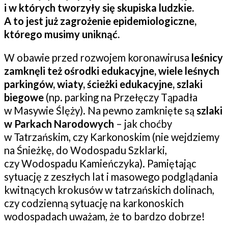
i w których tworzyły się skupiska ludzkie.
A to jest już zagrożenie epidemiologiczne,
którego musimy uniknąć.
W obawie przed rozwojem koronawirusa
leśnicy
zamknęli też ośrodki edukacyjne, wiele leśnych
parkingów, wiaty, ścieżki edukacyjne, szlaki
biegowe
(np. parking na Przełęczy Tąpadła
w Masywie Ślęży). Na pewno zamknięte są
szlaki
w Parkach Narodowych
– jak choćby
w Tatrzańskim, czy Karkonoskim (nie wejdziemy
na Śnieżkę, do Wodospadu Szklarki,
czy Wodospadu Kamieńczyka). Pamiętając
sytuację z zeszłych lat i masowego podglądania
kwitnących krokusów w tatrzańskich dolinach,
czy codzienną sytuację na karkonoskich
wodospadach uważam, że to bardzo dobrze!