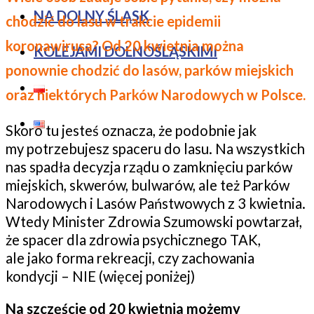
NA DOLNY ŚLĄSK
chodzić do lasu w trakcie epidemii
koronawirusa? Od 20 kwietnia można
KOLEJAMI DOLNOŚLĄSKIMI
ponownie chodzić do lasów, parków miejskich
oraz niektórych Parków Narodowych w Polsce.
Skoro tu jesteś oznacza, że podobnie jak
my potrzebujesz spaceru do lasu. Na wszystkich
nas spadła decyzja rządu o zamknięciu parków
miejskich, skwerów, bulwarów, ale też Parków
Narodowych i Lasów Państwowych z 3 kwietnia.
Wtedy Minister Zdrowia Szumowski powtarzał,
że spacer dla zdrowia psychicznego TAK,
ale jako forma rekreacji, czy zachowania
kondycji – NIE (więcej poniżej)
Na szczęście od 20 kwietnia możemy