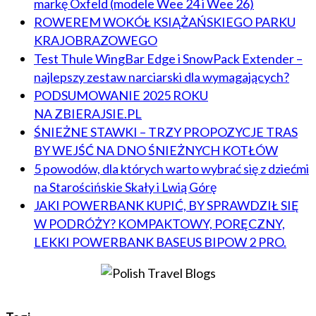
markę Oxfeld (modele Wee 24 i Wee 26)
ROWEREM WOKÓŁ KSIĄŻAŃSKIEGO PARKU
KRAJOBRAZOWEGO
Test Thule WingBar Edge i SnowPack Extender –
najlepszy zestaw narciarski dla wymagających?
PODSUMOWANIE 2025 ROKU
NA ZBIERAJSIE.PL
ŚNIEŻNE STAWKI – TRZY PROPOZYCJE TRAS
BY WEJŚĆ NA DNO ŚNIEŻNYCH KOTŁÓW
5 powodów, dla których warto wybrać się z dziećmi
na Starościńskie Skały i Lwią Górę
JAKI POWERBANK KUPIĆ, BY SPRAWDZIŁ SIĘ
W PODRÓŻY? KOMPAKTOWY, PORĘCZNY,
LEKKI POWERBANK BASEUS BIPOW 2 PRO.