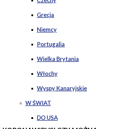
Czechy
Grecja
Niemcy
Portugalia
Wielka Brytania
Włochy
Wyspy Kanaryjskie
W ŚWIAT
DO USA