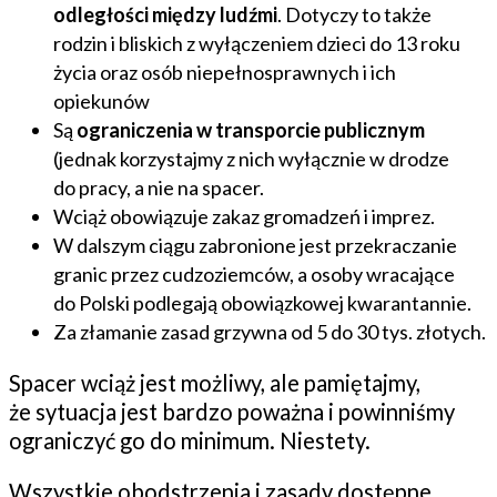
odległości między ludźmi
. Dotyczy to także
rodzin i bliskich z wyłączeniem dzieci do 13 roku
życia oraz osób niepełnosprawnych i ich
opiekunów
Są
ograniczenia w transporcie publicznym
(jednak korzystajmy z nich wyłącznie w drodze
do pracy, a nie na spacer.
Wciąż obowiązuje zakaz gromadzeń i imprez.
W dalszym ciągu zabronione jest przekraczanie
granic przez cudzoziemców, a osoby wracające
do Polski podlegają obowiązkowej kwarantannie.
Za złamanie zasad grzywna od 5 do 30 tys. złotych.
Spacer wciąż jest możliwy, ale pamiętajmy,
że sytuacja jest bardzo poważna i powinniśmy
ograniczyć go do minimum. Niestety.
Wszystkie obodstrzenia i zasady dostępne