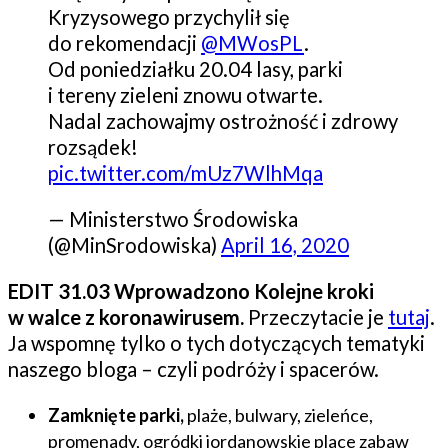
Kryzysowego przychylił się
do rekomendacji
@MWosPL
.
Od poniedziałku 20.04 lasy, parki
i tereny zieleni znowu otwarte.
Nadal zachowajmy ostrożność i zdrowy
rozsądek!
pic.twitter.com/mUz7WlhMqa
— Ministerstwo Środowiska
(@MinSrodowiska)
April 16, 2020
EDIT 31.03 Wprowadzono Kolejne kroki
w walce z koronawirusem.
Przeczytacie je
tutaj
.
Ja wspomnę tylko o tych dotyczących tematyki
naszego bloga – czyli podróży i spacerów.
Zamknięte parki,
plaże, bulwary, zieleńce,
promenady, ogródki jordanowskie place zabaw