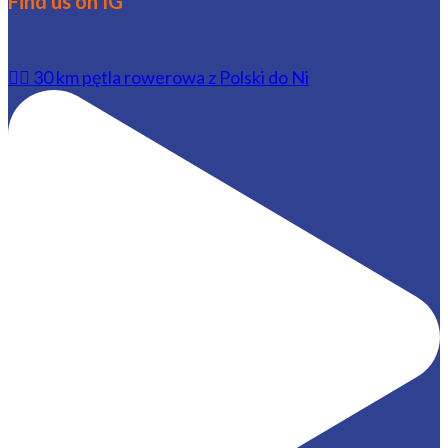
Find us on IG
🚴‍♂️ 30 km pętla rowerowa z Polski do Ni