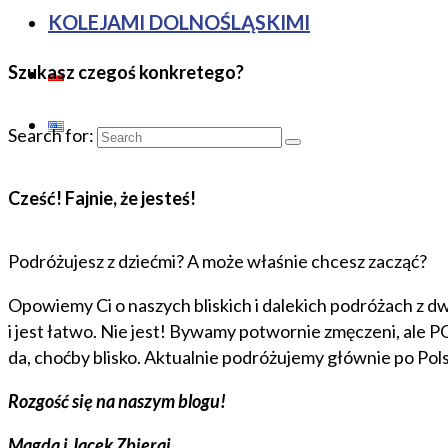
KOLEJAMI DOLNOŚLĄSKIMI
Szukasz czegoś konkretego?
Search for:
Cześć! Fajnie, że jesteś!
Podróżujesz z dziećmi? A może właśnie chcesz zacząć?
Opowiemy Ci o naszych bliskich i dalekich podróżach z dw
i jest łatwo. Nie jest! Bywamy potwornie zmęczeni, ale 
da, choćby blisko. Aktualnie podróżujemy głównie po Pol
Rozgość się na naszym blogu!
Magda i Jacek Zbieraj