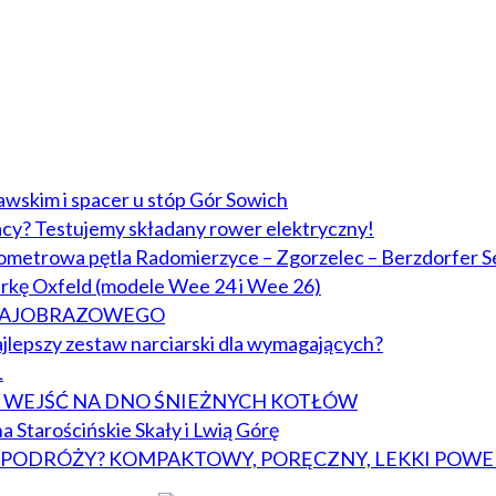
lawskim i spacer u stóp Gór Sowich
acy? Testujemy składany rower elektryczny!
lometrowa pętla Radomierzyce – Zgorzelec – Berzdorfer S
arkę Oxfeld (modele Wee 24 i Wee 26)
KRAJOBRAZOWEGO
jlepszy zestaw narciarski dla wymagających?
L
BY WEJŚĆ NA DNO ŚNIEŻNYCH KOTŁÓW
a Starościńskie Skały i Lwią Górę
W PODRÓŻY? KOMPAKTOWY, PORĘCZNY, LEKKI POWE