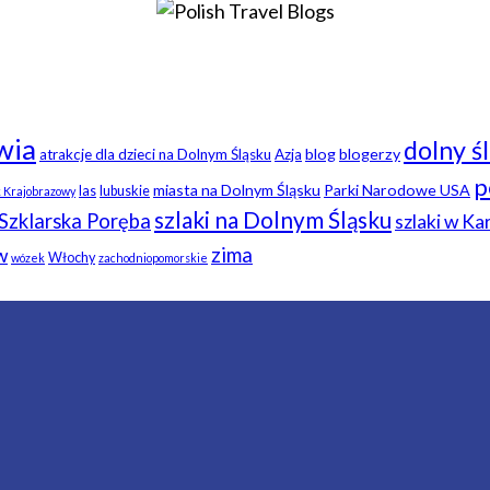
wia
dolny ś
blog
blogerzy
atrakcje dla dzieci na Dolnym Śląsku
Azja
p
miasta na Dolnym Śląsku
Parki Narodowe USA
las
lubuskie
k Krajobrazowy
szlaki na Dolnym Śląsku
Szklarska Poręba
szlaki w K
zima
w
Włochy
wózek
zachodniopomorskie