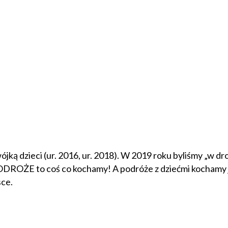
ójką dzieci (ur. 2016, ur. 2018). W 2019 roku byliśmy „w d
PODROŻE to coś co kochamy! A podróże z dziećmi kochamy j
sce.