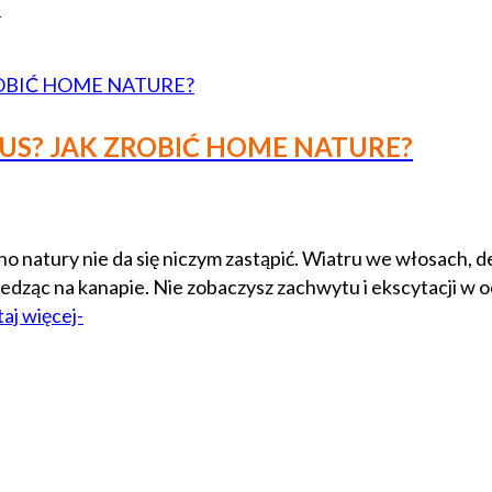
-
S? JAK ZROBIĆ HOME NATURE?
o natury nie da się niczym zastąpić. Wiatru we włosach, de
edząc na kanapie. Nie zobaczysz zachwytu i ekscytacji w o
taj więcej-