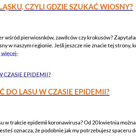
ĄSKU, CZYLI GDZIE SZUKAĆ WIOSNY?
cer wśród pierwiosnków, zawilców czy krokusów? Zapytała
y w naszym regionie. Jeśli jeszcze nie znacie tej strony, ko
 więcej-
DO LASU W CZASIE EPIDEMII?
asu w trakcie epidemii koronawirusa? Od 20 kwietnia możn
steś oznacza, że podobnie jak my potrzebujesz spaceru do