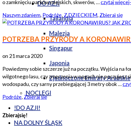
o zamknięciu parków miejskich, skwerów, …
czytaj więcej
DO AZJI
Naszym zdaniem
,
Podróże
,
Z DZIECKIEM
,
Zbieraj się
Tajlandia
Malezja
POTRZEBA PRZYRODY A KORONAWIRU
Singapur
on
21 marca 2020
Japonia
Powiedzmy sobie szczerze już na początku. Wyjścia na łon
wilgotnego lasu, czy zmęczenia w nogach nie poczujesz si
Zjednoczone Emiraty Arabskie
wodospadu, czy sarny przebiegającej 3 metry obok …
czy
NOCLEGI
Podróże
,
Zbieraj się
!DO AZJI!
Zbierajsię!
NA DOLNY ŚLĄSK