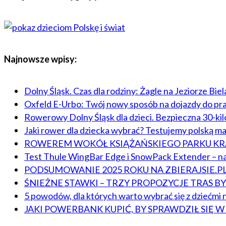
Najnowsze wpisy:
Dolny Śląsk. Czas dla rodziny: Żagle na Jeziorze Bie
Oxfeld E-Urbo: Twój nowy sposób na dojazdy do pr
Rowerowy Dolny Śląsk dla dzieci. Bezpieczna 30-ki
Jaki rower dla dziecka wybrać? Testujemy polską m
ROWEREM WOKÓŁ KSIĄŻAŃSKIEGO PARKU 
Test Thule WingBar Edge i SnowPack Extender – na
PODSUMOWANIE 2025 ROKU NA ZBIERAJSIE.P
ŚNIEŻNE STAWKI – TRZY PROPOZYCJE TRAS 
5 powodów, dla których warto wybrać się z dziećmi n
JAKI POWERBANK KUPIĆ, BY SPRAWDZIŁ SIĘ 