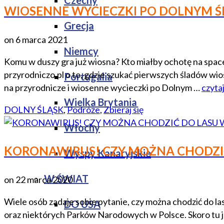
Czechy
WIOSENNE WYCIECZKI PO DOLNYM ŚL
Grecja
on
6 marca 2021
Niemcy
Komu w duszy gra już wiosna? Kto miałby ochotę na spa
przyrodniczo.pl o to, gdzie szukać pierwszych śladów wiosn
Portugalia
na przyrodnicze i wiosenne wycieczki po Dolnym …
czytaj
Wielka Brytania
DOLNY ŚLĄSK
,
Podróże
,
Zbieraj się
Włochy
KORONAWIRUS! CZY MOŻNA CHODZIĆ 
Wyspy Kanaryjskie
W ŚWIAT
on
22 marca 2020
Wiele osób zadaje sobie pytanie, czy można chodzić do l
DO USA
oraz niektórych Parków Narodowych w Polsce. Skoro tu je