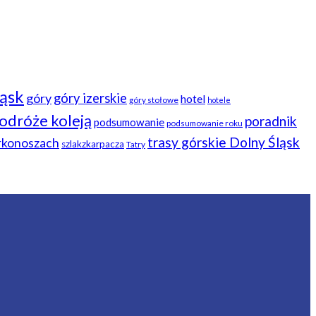
ląsk
góry
góry izerskie
hotel
góry stołowe
hotele
odróże koleją
poradnik
podsumowanie
podsumowanie roku
trasy górskie Dolny Śląsk
arkonoszach
szlakzkarpacza
Tatry