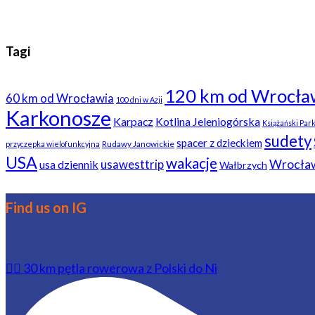
Tagi
120 km od Wrocła
60 km od Wrocławia
100 dni w Azji
Karkonosze
Karpacz
Kotlina Jeleniogórska
Książański Par
sudety
spacer z dzieckiem
Rudawy Janowickie
przyczepka wielofunkcyjna
USA
wakacje
usawesttrip
Wrocła
usa dziennik
Wałbrzych
Find us on IG
🚴‍♂️ 30 km pętla rowerowa z Polski do Ni