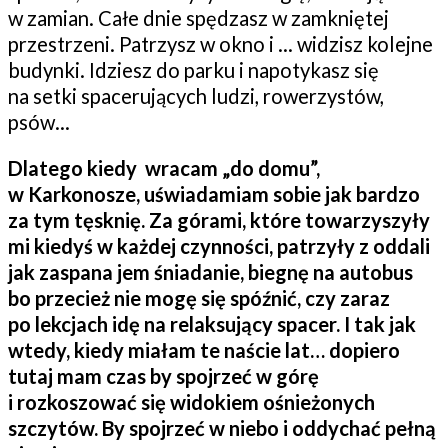
w zamian. Całe dnie spędzasz w zamkniętej
przestrzeni. Patrzysz w okno i … widzisz kolejne
budynki. Idziesz do parku i napotykasz się
na setki spacerujących ludzi, rowerzystów,
psów…
Dlatego kiedy wracam „do domu”,
w Karkonosze, uświadamiam sobie jak bardzo
za tym tęsknię. Za górami, które towarzyszyły
mi kiedyś w każdej czynności, patrzyły z oddali
jak zaspana jem śniadanie, biegnę na autobus
bo przecież nie mogę się spóźnić, czy zaraz
po lekcjach idę na relaksujący spacer. I tak jak
wtedy, kiedy miałam te naście lat… dopiero
tutaj mam czas by spojrzeć w górę
i rozkoszować się widokiem ośnieżonych
szczytów. By spojrzeć w niebo i oddychać pełną