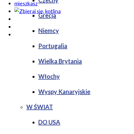
Czechy
Grecja
Niemcy
Portugalia
Wielka Brytania
Włochy
Wyspy Kanaryjskie
W ŚWIAT
DO USA