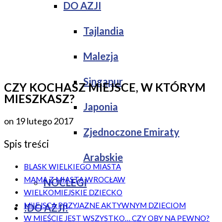
DO AZJI
Tajlandia
Malezja
Singapur
CZY KOCHASZ MIEJSCE, W KTÓRYM
MIESZKASZ?
Japonia
on
19 lutego 2017
Zjednoczone Emiraty
Spis treści
Arabskie
BLASK WIELKIEGO MIASTA
MAMA Z MIASTA WROCŁAW
NOCLEGI
WIELKOMIEJSKIE DZIECKO
MiIEJSCA PRZYJAZNE AKTYWNYM DZIECIOM
!DO AZJI!
W MIEŚCIE JEST WSZYSTKO… CZY OBY NA PEWNO?