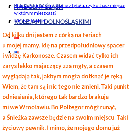
Powtarzając zatem pytanie z tytułu: czy kochasz miejsce
NA DOLNY ŚLĄSK
w którym mieszkasz?
Nie. Nie kocham.
KOLEJAMI DOLNOŚLĄSKIMI
Od kilku dni jestem z córką na feriach
u mojej mamy. Idę na przedpołudniowy spacer
i widzę Karkonosze. Czasem widać tylko ich
zarys lekko majaczący zza mgły, a czasem
wyglądają tak, jakbym mogła dotknąć je ręką.
Wiem, że tam są i nic tego nie zmieni. Taki punkt
odniesienia, którego tak bardzo brakuje
mi we Wrocławiu. Bo Poltegor mógł runąć,
a Śnieżka zawsze będzie na swoim miejscu. Taki
życiowy pewnik. I mimo, że mojego domu już