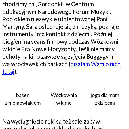
chodzimy na „Gordonki” w Centrum
Edukacyjnym Narodowego Forum Muzyki.
Pod okiem niezwykle utalentowanej Pani
Martyny, Sara osłuchuje się z muzyką, poznaje
instrumenty i ma kontakt z dziećmi. Później
biegiem na seans filmowy podczas Wózkowni
w kinie Era Nowe Horyzonty. Jeśli nie mamy
ochoty na kino zawsze są zajęcia Buggygym
we wrocławskich parkach (
pisałam Wam o nich
tutaj
).
basen
Wózkownia
joga dla mam
z niemowlakiem
w kinie
z dziećmi
Na wyciągnięcie ręki są też sale zabaw,
sensoplastyka, spektakle dla maluchów