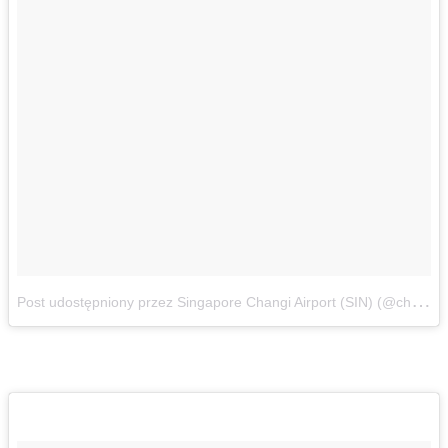
P
ost udostępniony przez Singapore Changi Airport (SIN) (@changiairport)