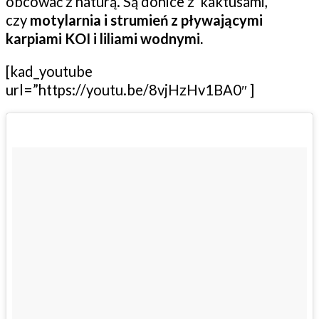
obcować z naturą. Są donice z kaktusami,
czy
motylarnia i strumień z pływającymi
karpiami KOI i liliami wodnymi.
[kad_youtube
url=”https://youtu.be/8vjHzHv1BA0″ ]