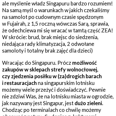
ale myślenie władz Singapuru bardzo rozumiem!
Na samą myśl o warunkach w jakich czekaliśmy
na samolot po cudownym czasie spędzonym
w Fujairah, z 1,5 roczną wówczas Sarą, sprawia,
że odechciewa mi się wracać w tamtą część ZEA!
W skrócie: brud, brak miejsc do siedzenia,
niedająca rady klimatyzacja, 2 odwołane
samoloty i totalny brak zajęć dla dzieci)
Wracając do Singapuru. Prócz
możliwość
zakupów w sklepach strefy wolnocłowej,
czy zjedzenia posiłku w (za)drogich barach
i restauracjach
na singapurskim lotnisku
możemy wiele przeżyć i doświadczyć. Pewnie
nie zdziwi Was, że na lotnisku miasta w ogrodzie,
jak nazywany jest Singapur, jest
dużo zieleni.
Chodząc po terminalach co chwilę możemy