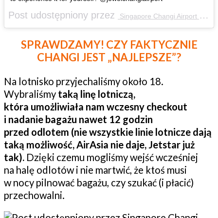
Post udostępniony przez
Singapore Changi Airport (SIN)
SPRAWDZAMY! CZY FAKTYCZNIE
CHANGI JEST „NAJLEPSZE”?
Na lotnisko przyjechaliśmy około 18.
Wybraliśmy
taką linę lotniczą,
która umożliwiała nam wczesny checkout
i nadanie bagażu nawet 12 godzin
przed odlotem (nie wszystkie linie lotnicze dają
taką możliwość, AirAsia nie daje, Jetstar już
tak).
Dzięki czemu mogliśmy wejść wcześniej
na halę odlotów i nie martwić, że ktoś musi
w nocy pilnować bagażu, czy szukać (i płacić)
przechowalni.