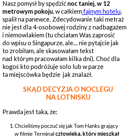
Nasz pomysł by spędzić
noc taniej, w 12
metrowym pokoju,
w całkiem
fajnym hotelu
,
spalił na panewce. Zdecydowanie taki metraż
nie jest dla 4-osobowej rodziny z nadbagażem
i niemowlakiem (tu chciałam Was zaprosić
do wpisu o Singapurze, ale… nie pytajcie jak
to zrobiłam, ale skasowałam tekst
nad którym pracowałam kilka dni). Choć dla
kogoś kto podróżuje solo lub w parze
ta miejscówka będzie jak znalazł.
SKĄD DECYZJA O NOCLEGU
NA LOTNISKU
Prawda jest taka, że:
Chcieliśmy poczuć się jak Tom Hanks grający
w filmie Terminal
człowieka, który mieszkał