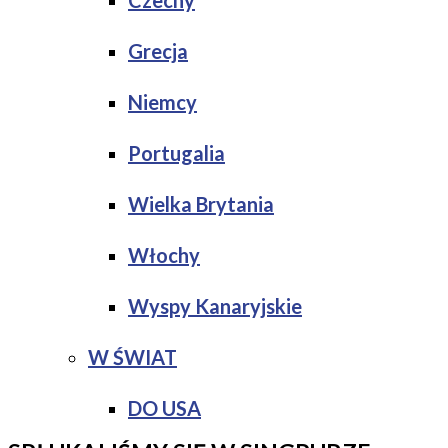
Czechy
Grecja
Niemcy
Portugalia
Wielka Brytania
Włochy
Wyspy Kanaryjskie
W ŚWIAT
DO USA