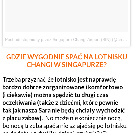
P
ost udostępniony przez Singapore Changi Airport (SIN) (@changiairport)
GDZIE WYGODNIE SPAĆ NA LOTNISKU
CHANGI W SINGAPURZE?
Trzeba przyznać, że
lotnisko jest naprawdę
bardzo dobrze zorganizowane i komfortowo
(i ciekawie) można spędzić tu długi czas
oczekiwania (także z dziećmi, które pewnie
tak jak nasza Sara nie będą chciały wychodzić
z placu zabaw).
No może niekoniecznie nocą,
bo nocą trzeba spać a nie szlajać się po lotnisku,