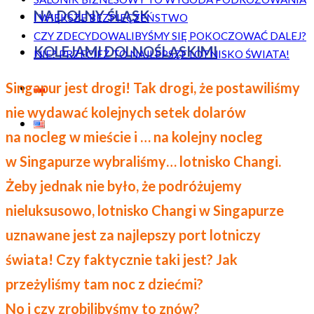
NA DOLNY ŚLĄSK
I WIĘKSZE BEZPIECZEŃSTWO
CZY ZDECYDOWALIBYŚMY SIĘ POKOCZOWAĆ DALEJ?
KOLEJAMI DOLNOŚLĄSKIMI
NIE? PRZECIEŻ TO NAJLEPSZE LOTNISKO ŚWIATA!
Singapur jest drogi! Tak drogi, że postawiliśmy
nie wydawać kolejnych setek dolarów
na nocleg w mieście i … na kolejny nocleg
w Singapurze wybraliśmy… lotnisko Changi.
Żeby jednak nie było, że podróżujemy
nieluksusowo, lotnisko Changi w Singapurze
uznawane jest za najlepszy port lotniczy
świata! Czy faktycznie taki jest? Jak
przeżyliśmy tam noc z dziećmi?
No i czy zrobilibyśmy to znów?