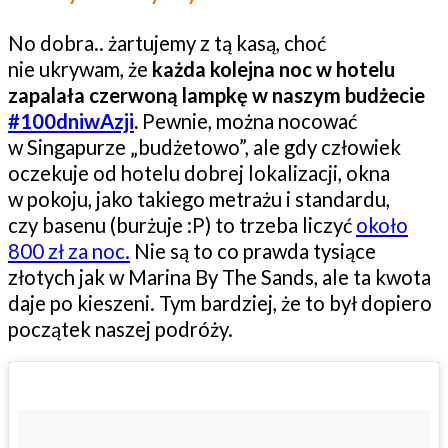
No dobra.. żartujemy z tą kasą, choć
nie ukrywam, że
każda kolejna noc w hotelu
zapalała czerwoną lampkę w naszym budżecie
#100dniwAzji
.
Pewnie, można nocować
w Singapurze „budżetowo”, ale gdy człowiek
oczekuje od hotelu dobrej lokalizacji, okna
w pokoju, jako takiego metrażu i standardu,
czy basenu (burżuje :P) to trzeba liczyć
około
800 zł za noc.
Nie są to co prawda tysiące
złotych jak w Marina By The Sands, ale ta kwota
daje po kieszeni. Tym bardziej, że to był dopiero
początek naszej podróży.