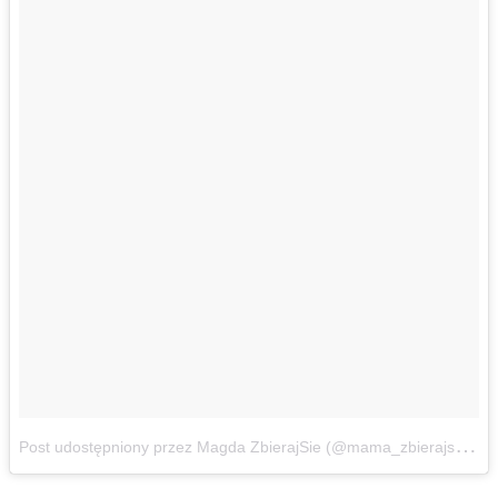
P
ost udostępniony przez Magda ZbierajSie (@mama_zbierajsie)
Ma