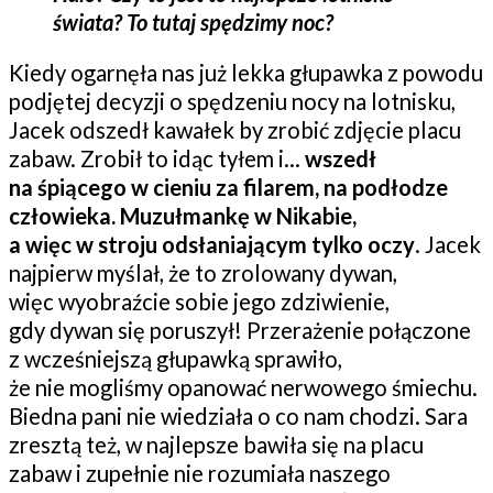
świata? To tutaj spędzimy noc?
Kiedy ogarnęła nas już lekka głupawka z powodu
podjętej decyzji o spędzeniu nocy na lotnisku,
Jacek odszedł kawałek by zrobić zdjęcie placu
zabaw. Zrobił to idąc tyłem i…
wszedł
na śpiącego w cieniu za filarem, na podłodze
człowieka. Muzułmankę w Nikabie,
a więc w stroju odsłaniającym tylko oczy
. Jacek
najpierw myślał, że to zrolowany dywan,
więc wyobraźcie sobie jego zdziwienie,
gdy dywan się poruszył! Przerażenie połączone
z wcześniejszą głupawką sprawiło,
że nie mogliśmy opanować nerwowego śmiechu.
Biedna pani nie wiedziała o co nam chodzi. Sara
zresztą też, w najlepsze bawiła się na placu
zabaw i zupełnie nie rozumiała naszego