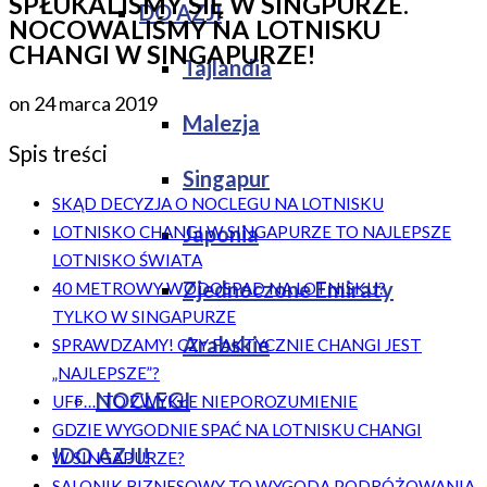
SPŁUKALIŚMY SIĘ W SINGPURZE.
DO AZJI
NOCOWALIŚMY NA LOTNISKU
CHANGI W SINGAPURZE!
Tajlandia
on
24 marca 2019
Malezja
Spis treści
Singapur
SKĄD DECYZJA O NOCLEGU NA LOTNISKU
Japonia
LOTNISKO CHANGI W SINGAPURZE TO NAJLEPSZE
LOTNISKO ŚWIATA
Zjednoczone Emiraty
40 METROWY WODOSPAD NA LOTNISKU?
TYLKO W SINGAPURZE
Arabskie
SPRAWDZAMY! CZY FAKTYCZNIE CHANGI JEST
„NAJLEPSZE”?
NOCLEGI
UFF… TO ZWYKŁE NIEPOROZUMIENIE
GDZIE WYGODNIE SPAĆ NA LOTNISKU CHANGI
!DO AZJI!
W SINGAPURZE?
SALONIK BIZNESOWY TO WYGODA PODRÓŻOWANIA