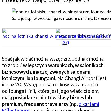
na dodatek z dwójką dzieci, czyż nie? :D
Sara już śpi w wózku. Iga w nosidle u mamy. Dzieci
Spać jak widać można wszędzie. Jednak można
to zrobić
w lepszych warunkach, w salonikach
biznesowych, inaczej zwanych salonami
lotniczymi lub loungami
. Na Changi Airport jest
ich aż 20! Wstęp do saloników, w zależności
od lounga i linii, która jest jego właścicielem,
mają
posiadacze biletów klasy biznes lub
premium, frequent travelerzy
(np.
z kartami
Miles&more
z dużą liczbą lotów na koncie.