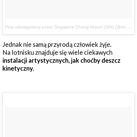
P
ost udostępniony przez Singapore Changi Airport (SIN) (@changiairport)
Jednak nie samą przyrodą człowiek żyje.
Na lotnisku znajduje się wiele ciekawych
instalacji artystycznych, jak choćby deszcz
kinetyczny.