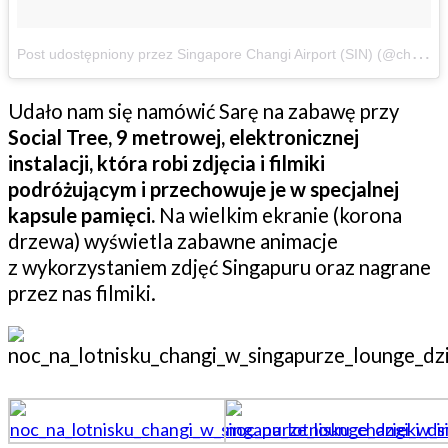
P
ost udostępniony przez Singapore Changi Airport (SIN) (@changiairport)
Udało nam się namówić Sarę na zabawę przy
Social Tree, 9 metrowej, elektronicznej
instalacji, która robi zdjęcia i filmiki
podróżującym i przechowuje je w specjalnej
kapsule pamięci.
Na wielkim ekranie (korona
drzewa) wyświetla zabawne animacje
z wykorzystaniem zdjęć Singapuru oraz nagrane
przez nas filmiki.