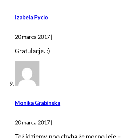
Izabela Pycio
20 marca 2017
|
Gratulacje. :)
Monika Grabinska
20 marca 2017
|
Też idziemy, noo chyba że mocno leje –