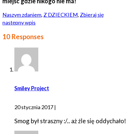
miejsc gdzie nikogo nie ma!
Naszym zdaniem
,
Z DZIECKIEM
,
Zbieraj się
następny wpis
10 Responses
Smiley Project
20 stycznia 2017
|
Smog był straszny :/.. aż źle się oddychało!