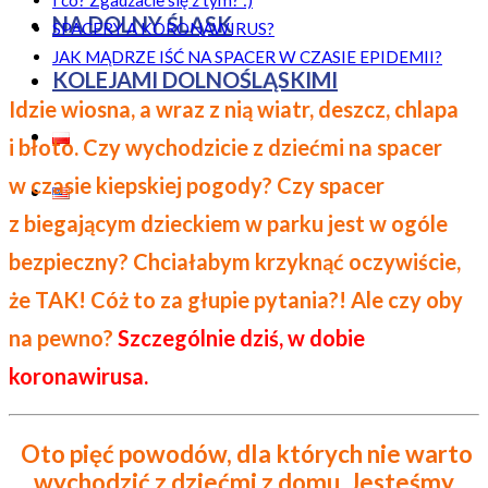
NA DOLNY ŚLĄSK
SPACERY A KORONAWIRUS?
JAK MĄDRZE IŚĆ NA SPACER W CZASIE EPIDEMII?
KOLEJAMI DOLNOŚLĄSKIMI
Idzie wiosna, a wraz z nią wiatr, deszcz, chlapa
i błoto. Czy wychodzicie z dziećmi na spacer
w czasie kiepskiej pogody? Czy spacer
z biegającym dzieckiem w parku jest w ogóle
bezpieczny? Chciałabym krzyknąć oczywiście,
że TAK! Cóż to za głupie pytania?! Ale czy oby
na pewno?
Szczególnie dziś, w dobie
koronawirusa.
Oto pięć powodów, dla których nie warto
wychodzić z dziećmi z domu. Jesteśmy