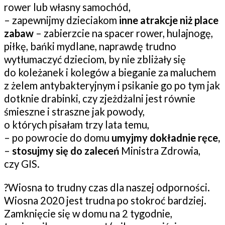
rower lub własny samochód,
– zapewnijmy dzieciakom
inne atrakcje niż place
zabaw
– zabierzcie na spacer rower, hulajnogę,
piłkę, bańki mydlane, naprawdę trudno
wytłumaczyć dzieciom, by nie zbliżały się
do koleżanek i kolegów a bieganie za maluchem
z żelem antybakteryjnym i psikanie go po tym jak
dotknie drabinki, czy zjeżdżalni jest równie
śmieszne i straszne jak powody,
o których pisałam trzy lata temu,
– po powrocie do domu
umyjmy dokładnie ręce,
–
stosujmy się do zaleceń
Ministra Zdrowia,
czy GIS.
?
Wiosna to trudny czas dla naszej odporności.
Wiosna 2020 jest trudna po stokroć bardziej.
Zamknięcie się w domu na 2 tygodnie,