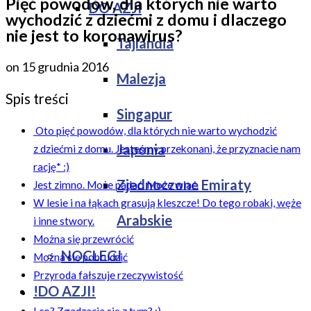
Pięć powodów, dla których nie warto
DO AZJI
wychodzić z dziećmi z domu i dlaczego
nie jest to koronawirus?
Tajlandia
on
15 grudnia 2016
Malezja
Spis treści
Singapur
Oto pięć powodów, dla których nie warto wychodzić
Japonia
z dziećmi z domu. Jesteśmy przekonani, że przyznacie nam
rację* :)
Zjednoczone Emiraty
Jest zimno. Może padać. Może wiać.
W lesie i na łąkach grasują kleszcze! Do tego robaki, węże
Arabskie
i inne stwory.
Można się przewrócić
NOCLEGI
Można się pobrudzić
Przyroda fałszuje rzeczywistość
!DO AZJI!
I co? Zgadzacie się z tym? :)