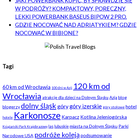
JAKI POWERBANK KUPIĆ, BY SPRAWDZIŁ SIĘ
W PODRÓŻY? KOMPAKTOWY, PORĘCZNY,
LEKKI POWERBANK BASEUS BIPOW 2 PRO.
GDZIE NOCOWAĆ NAD ADRIATYKIEM? GDZIE
NOCOWAĆ W BIBIONE?
Tagi
120 km od
60 km od Wrocławia
100 dni w Azji
Wrocławia
blog
atrakcje dla dzieci na Dolnym Śląsku
Azja
dolny śląsk
góry
góry izerskie
hotel
blogerzy
góry stołowe
Karkonosze
Karpacz
Kotlina Jeleniogórska
hotele
miasta na Dolnym Śląsku
Parki
las
lubuskie
Książański Park Krajobrazowy
podróże koleją
podsumowanie
Narodowe USA