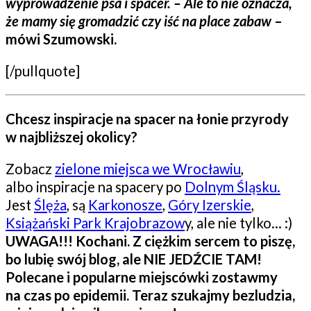
wyprowadzenie psa i spacer. – Ale to nie oznacza,
że mamy się gromadzić czy iść na place zabaw
–
mówi Szumowski.
[/pullquote]
Chcesz inspiracje na spacer na łonie przyrody
w najbliższej okolicy?
Zobacz
zielone miejsca we Wrocławiu
,
albo inspiracje na spacery po
Dolnym Śląsku.
Jest
Ślęża
, są
Karkonosze
,
Góry Izerskie
,
Książański Park Krajobrazow
y, ale nie tylko… :)
UWAGA!!! Kochani. Z ciężkim sercem to piszę,
bo lubię swój blog, ale NIE JEDŹCIE TAM!
Polecane i popularne miejscówki zostawmy
na czas po epidemii. Teraz szukajmy bezludzia,