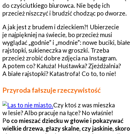
do czyściutkiego biurowca. Nie będę ich
przecież niszczyć i brudzić chodząc po dworze.
A jak jest z brudem i dzieckiem?! Ubierzecie
je najpiękniej na świecie, bo przecież musi
wyglądać „godnie” i „modnie”: nowe buciki, białe
rajstopki, sukieneczka w groszki. Trzeba
przecież zrobić dobre zdjęcia na Instagram.
A potem co? Kałuża! Huśtawka? Zjeżdżalnia?
A białe rajstopki? Katastrofa! Co to, to nie!
Przyroda fałszuje rzeczywistość
Czy ktoś z was mieszka
w lesie? Albo pracuje na łące? No właśnie!
P
o co mieszać dziecku w głowie i pokazywać
wielkie drzewa, głazy skalne, czy jaskinie, skoro