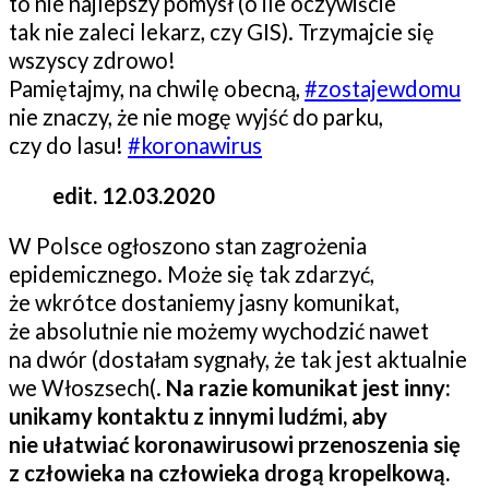
to nie najlepszy pomysł (o ile oczywiście
tak nie zaleci lekarz, czy GIS). Trzymajcie się
wszyscy zdrowo!
Pamiętajmy, na chwilę obecną,
#
zostajewdomu
nie znaczy, że nie mogę wyjść do parku,
czy do lasu!
#
koronawirus
edit. 12.03.2020
W Polsce ogłoszono stan zagrożenia
epidemicznego. Może się tak zdarzyć,
że wkrótce dostaniemy jasny komunikat,
że absolutnie nie możemy wychodzić nawet
na dwór (dostałam sygnały, że tak jest aktualnie
we Włoszsech(.
Na razie komunikat jest inny:
unikamy kontaktu z innymi ludźmi, aby
nie ułatwiać koronawirusowi przenoszenia się
z człowieka na człowieka drogą kropelkową.