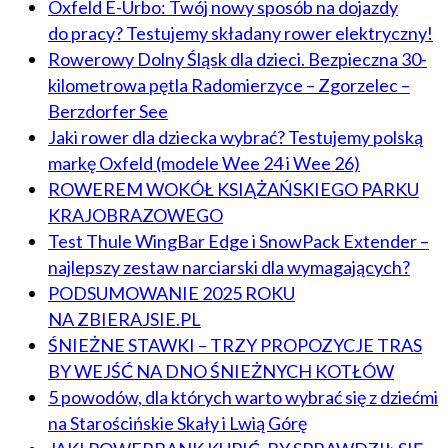
Oxfeld E-Urbo: Twój nowy sposób na dojazdy
do pracy? Testujemy składany rower elektryczny!
Rowerowy Dolny Śląsk dla dzieci. Bezpieczna 30-
kilometrowa pętla Radomierzyce – Zgorzelec –
Berzdorfer See
Jaki rower dla dziecka wybrać? Testujemy polską
markę Oxfeld (modele Wee 24 i Wee 26)
ROWEREM WOKÓŁ KSIĄŻAŃSKIEGO PARKU
KRAJOBRAZOWEGO
Test Thule WingBar Edge i SnowPack Extender –
najlepszy zestaw narciarski dla wymagających?
PODSUMOWANIE 2025 ROKU
NA ZBIERAJSIE.PL
ŚNIEŻNE STAWKI – TRZY PROPOZYCJE TRAS
BY WEJŚĆ NA DNO ŚNIEŻNYCH KOTŁÓW
5 powodów, dla których warto wybrać się z dziećmi
na Starościńskie Skały i Lwią Górę