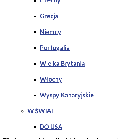
Czechy
Grecja
Niemcy
Portugalia
Wielka Brytania
Włochy
Wyspy Kanaryjskie
W ŚWIAT
DO USA