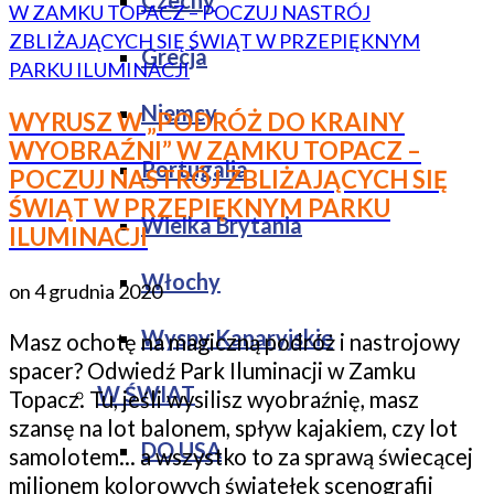
Czechy
Grecja
Niemcy
WYRUSZ W „PODRÓŻ DO KRAINY
WYOBRAŹNI” W ZAMKU TOPACZ –
Portugalia
POCZUJ NASTRÓJ ZBLIŻAJĄCYCH SIĘ
ŚWIĄT W PRZEPIĘKNYM PARKU
Wielka Brytania
ILUMINACJI
Włochy
on
4 grudnia 2020
Wyspy Kanaryjskie
Masz ochotę na magiczną podróż i nastrojowy
spacer? Odwiedź Park Iluminacji w Zamku
W ŚWIAT
Topacz. Tu, jeśli wysilisz wyobraźnię, masz
szansę na lot balonem, spływ kajakiem, czy lot
DO USA
samolotem… a wszystko to za sprawą świecącej
milionem kolorowych światełek scenografii