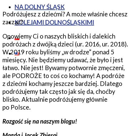
NA DOLNY ŚLĄSK
Podróżujesz z dziećmi? A może właśnie chcesz
zacząć?
KOLEJAMI DOLNOŚLĄSKIMI
Opowiemy Ci o naszych bliskich i dalekich
podróżach z dwójką dzieci (ur. 2016, ur. 2018).
W 2019 roku byliśmy „w drodze” ponad 5
miesięcy. Nie będziemy udawać, że było i jest
łatwo. Nie jest! Bywamy potwornie zmęczeni,
ale PODROŻE to coś co kochamy! A podróże
z dziećmi kochamy jeszcze bardziej. Dlatego
podróżujemy tak często jak się da, choćby
blisko. Aktualnie podróżujemy głównie
po Polsce.
Rozgość się na naszym blogu!
Magda i Jacek Zbieraj