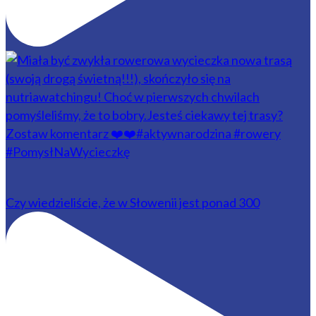
Czy wiedzieliście, że w Słowenii jest ponad 300