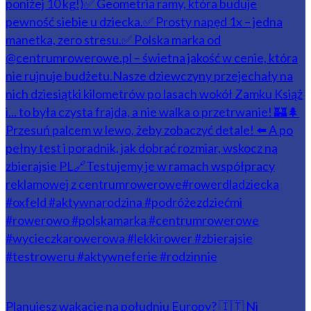
Planujesz wakacje na południu Europy? 🇮🇹 Ni