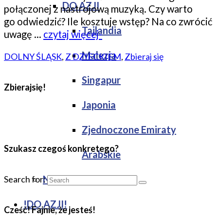
DO AZJI
połączonej z nastrojową muzyką. Czy warto
go odwiedzić? Ile kosztuje wstęp? Na co zwrócić
Tajlandia
uwagę …
czytaj więcej-
Malezja
DOLNY ŚLĄSK
,
Z DZIECKIEM
,
Zbieraj się
Singapur
Zbierajsię!
Japonia
Zjednoczone Emiraty
Szukasz czegoś konkretego?
Arabskie
NOCLEGI
Search for:
!DO AZJI!
Cześć! Fajnie, że jesteś!