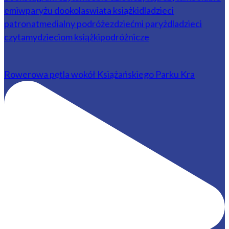
Rowerowa pętla wokół Książańskiego Parku Kra