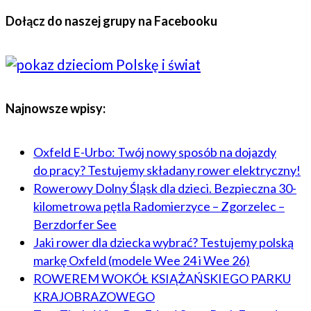
Dołącz do naszej grupy na Facebooku
Najnowsze wpisy:
Oxfeld E-Urbo: Twój nowy sposób na dojazdy
do pracy? Testujemy składany rower elektryczny!
Rowerowy Dolny Śląsk dla dzieci. Bezpieczna 30-
kilometrowa pętla Radomierzyce – Zgorzelec –
Berzdorfer See
Jaki rower dla dziecka wybrać? Testujemy polską
markę Oxfeld (modele Wee 24 i Wee 26)
ROWEREM WOKÓŁ KSIĄŻAŃSKIEGO PARKU
KRAJOBRAZOWEGO