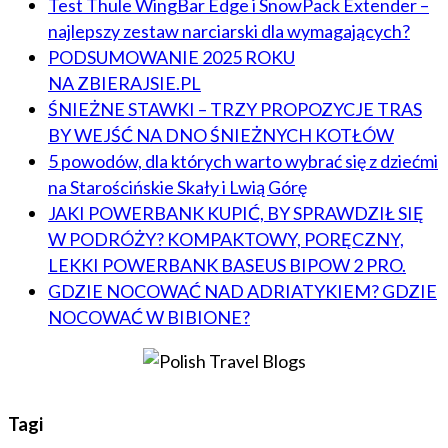
Test Thule WingBar Edge i SnowPack Extender –
najlepszy zestaw narciarski dla wymagających?
PODSUMOWANIE 2025 ROKU
NA ZBIERAJSIE.PL
ŚNIEŻNE STAWKI – TRZY PROPOZYCJE TRAS
BY WEJŚĆ NA DNO ŚNIEŻNYCH KOTŁÓW
5 powodów, dla których warto wybrać się z dziećmi
na Starościńskie Skały i Lwią Górę
JAKI POWERBANK KUPIĆ, BY SPRAWDZIŁ SIĘ
W PODRÓŻY? KOMPAKTOWY, PORĘCZNY,
LEKKI POWERBANK BASEUS BIPOW 2 PRO.
GDZIE NOCOWAĆ NAD ADRIATYKIEM? GDZIE
NOCOWAĆ W BIBIONE?
Tagi