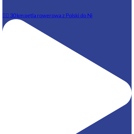
🚴‍♂️ 30 km pętla rowerowa z Polski do Ni