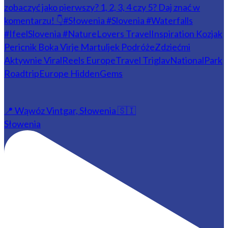
📍 Wąwóz Vintgar, Słowenia 🇸🇮
Słowenia