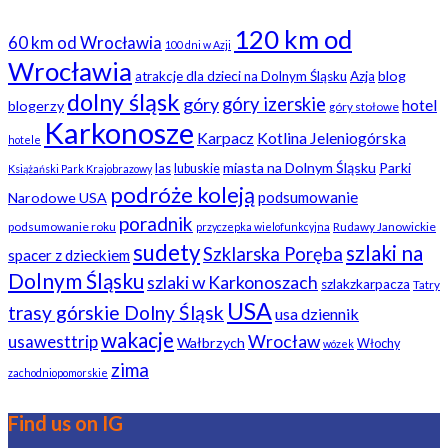
120 km od
60 km od Wrocławia
100 dni w Azji
Wrocławia
blog
atrakcje dla dzieci na Dolnym Śląsku
Azja
dolny śląsk
góry
góry izerskie
hotel
blogerzy
góry stołowe
Karkonosze
Karpacz
Kotlina Jeleniogórska
hotele
miasta na Dolnym Śląsku
Parki
las
lubuskie
Książański Park Krajobrazowy
podróże koleją
podsumowanie
Narodowe USA
poradnik
podsumowanie roku
Rudawy Janowickie
przyczepka wielofunkcyjna
sudety
szlaki na
Szklarska Poręba
spacer z dzieckiem
Dolnym Śląsku
szlaki w Karkonoszach
szlakzkarpacza
Tatry
USA
trasy górskie Dolny Śląsk
usa dziennik
wakacje
usawesttrip
Wrocław
Wałbrzych
Włochy
wózek
zima
zachodniopomorskie
Find us on IG