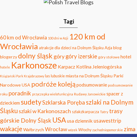
Tagi
120 km od
60 km od Wrocławia
100 dni w Azji
Wrocławia
blog
atrakcje dla dzieci na Dolnym Śląsku
Azja
dolny śląsk
góry
góry izerskie
hotel
blogerzy
góry stołowe
Karkonosze
Karpacz
Kotlina Jeleniogórska
hotele
miasta na Dolnym Śląsku
Parki
las
lubuskie
Książański Park Krajobrazowy
podróże koleją
podsumowanie
Narodowe USA
podsumowanie
poradnik
spacer z
roku
Rudawy Janowickie
przyczepka wielofunkcyjna
sudety
szlaki na Dolnym
Szklarska Poręba
dzieckiem
Śląsku
trasy
szlaki w Karkonoszach
szlakzkarpacza
Tatry
USA
górskie Dolny Śląsk
usawesttrip
usa dziennik
wakacje
zima
Wrocław
Wałbrzych
Włochy
wózek
zachodniopomorskie