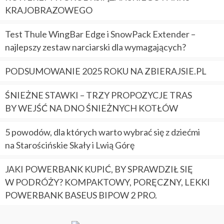
KRAJOBRAZOWEGO
Test Thule WingBar Edge i SnowPack Extender –
najlepszy zestaw narciarski dla wymagających?
PODSUMOWANIE 2025 ROKU NA ZBIERAJSIE.PL
ŚNIEŻNE STAWKI – TRZY PROPOZYCJE TRAS
BY WEJŚĆ NA DNO ŚNIEŻNYCH KOTŁÓW
5 powodów, dla których warto wybrać się z dziećmi
na Starościńskie Skały i Lwią Górę
JAKI POWERBANK KUPIĆ, BY SPRAWDZIŁ SIĘ
W PODRÓŻY? KOMPAKTOWY, PORĘCZNY, LEKKI
POWERBANK BASEUS BIPOW 2 PRO.