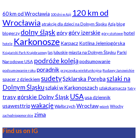
120 km od
60 km od Wrocławia
100 dni w Azji
Wrocławia
blog
atrakcje dla dzieci na Dolnym Śląsku
Azja
dolny śląsk
góry
góry izerskie
hotel
blogerzy
góry stołowe
Karkonosze
Karpacz
Kotlina Jeleniogórska
hotele
miasta na Dolnym Śląsku
Parki
las
lubuskie
Książański Park Krajobrazowy
podróże koleją
podsumowanie
Narodowe USA
poradnik
podsumowanie roku
Rudawy Janowickie
przyczepka wielofunkcyjna
sudety
szlaki na
Szklarska Poręba
spacer z dzieckiem
Dolnym Śląsku
szlaki w Karkonoszach
szlakzkarpacza
Tatry
USA
trasy górskie Dolny Śląsk
usa dziennik
wakacje
usawesttrip
Wrocław
Wałbrzych
Włochy
wózek
zima
zachodniopomorskie
Find us on IG