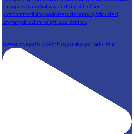
Rowerowa pętla wokół Książańskiego Parku Kra