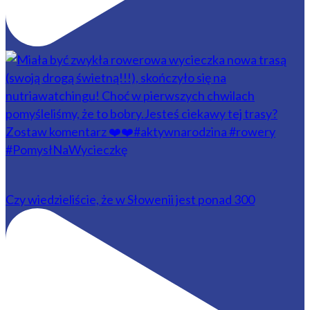
Czy wiedzieliście, że w Słowenii jest ponad 300