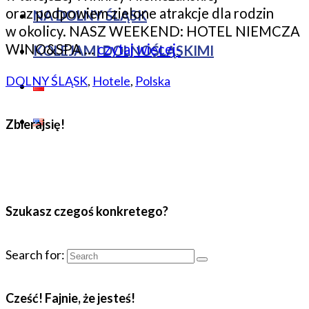
oraz podpowiem zielone atrakcje dla rodzin
NA DOLNY ŚLĄSK
w okolicy. NASZ WEEKEND: HOTEL NIEMCZA
WINO&SPA …
czytaj więcej-
KOLEJAMI DOLNOŚLĄSKIMI
DOLNY ŚLĄSK
,
Hotele
,
Polska
Zbierajsię!
Szukasz czegoś konkretego?
Search for:
Cześć! Fajnie, że jesteś!