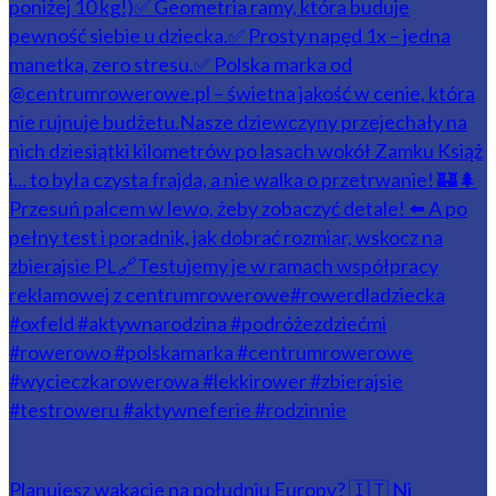
Planujesz wakacje na południu Europy? 🇮🇹 Ni