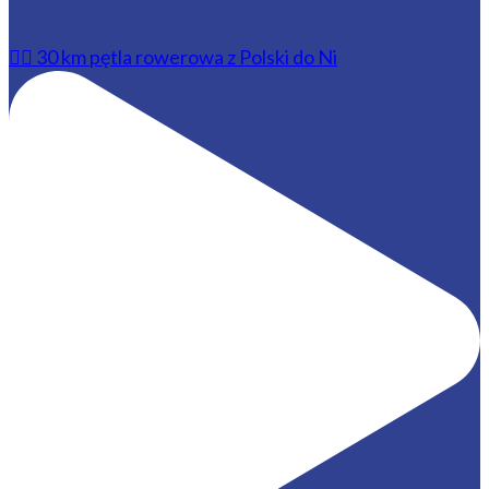
🚴‍♂️ 30 km pętla rowerowa z Polski do Ni