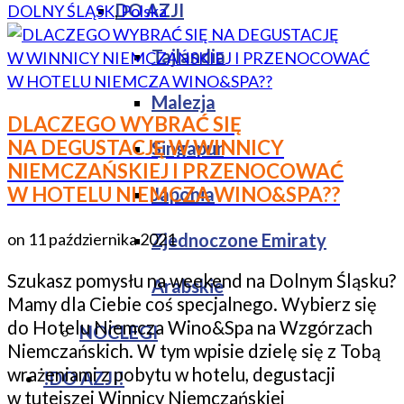
DO AZJI
DOLNY ŚLĄSK
,
Polska
Tajlandia
Malezja
DLACZEGO WYBRAĆ SIĘ
NA DEGUSTACJĘ W WINNICY
Singapur
NIEMCZAŃSKIEJ I PRZENOCOWAĆ
W HOTELU NIEMCZA WINO&SPA??
Japonia
on
11 października 2021
Zjednoczone Emiraty
Szukasz pomysłu na weekend na Dolnym Śląsku?
Arabskie
Mamy dla Ciebie coś specjalnego. Wybierz się
do Hotelu Niemcza Wino&Spa na Wzgórzach
NOCLEGI
Niemczańskich. W tym wpisie dzielę się z Tobą
wrażeniami z pobytu w hotelu, degustacji
!DO AZJI!
w tutejszej Winnicy Niemczańskiej