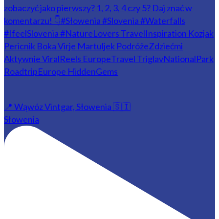
📍 Wąwóz Vintgar, Słowenia 🇸🇮
Słowenia