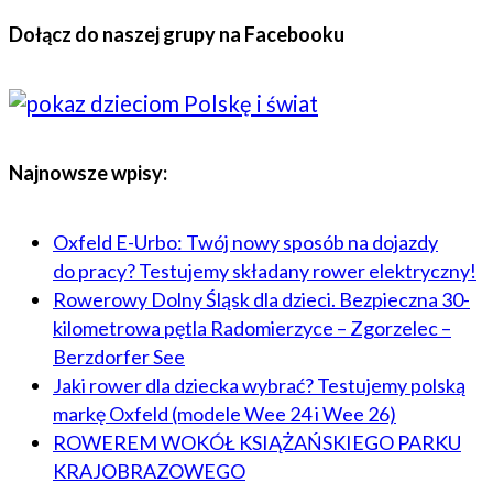
Dołącz do naszej grupy na Facebooku
Najnowsze wpisy:
Oxfeld E-Urbo: Twój nowy sposób na dojazdy
do pracy? Testujemy składany rower elektryczny!
Rowerowy Dolny Śląsk dla dzieci. Bezpieczna 30-
kilometrowa pętla Radomierzyce – Zgorzelec –
Berzdorfer See
Jaki rower dla dziecka wybrać? Testujemy polską
markę Oxfeld (modele Wee 24 i Wee 26)
ROWEREM WOKÓŁ KSIĄŻAŃSKIEGO PARKU
KRAJOBRAZOWEGO