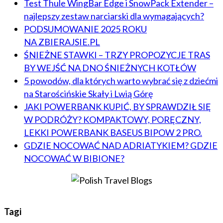
Test Thule WingBar Edge i SnowPack Extender –
najlepszy zestaw narciarski dla wymagających?
PODSUMOWANIE 2025 ROKU
NA ZBIERAJSIE.PL
ŚNIEŻNE STAWKI – TRZY PROPOZYCJE TRAS
BY WEJŚĆ NA DNO ŚNIEŻNYCH KOTŁÓW
5 powodów, dla których warto wybrać się z dziećmi
na Starościńskie Skały i Lwią Górę
JAKI POWERBANK KUPIĆ, BY SPRAWDZIŁ SIĘ
W PODRÓŻY? KOMPAKTOWY, PORĘCZNY,
LEKKI POWERBANK BASEUS BIPOW 2 PRO.
GDZIE NOCOWAĆ NAD ADRIATYKIEM? GDZIE
NOCOWAĆ W BIBIONE?
Tagi