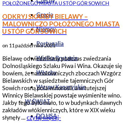
Czechy
Grecja
ODKRYJ SKARBY BIELAWY –
MALOWNICZO POŁOŻONEGO MIASTA
Niemcy
U STÓP GÓR SOWICH
Portugalia
on
11 października 2021
Wielka Brytania
Bielawę odwiedziliśmy podczas zwiedzania
Dolnośląskiego Szlaku Piwa i Wina. Okazuje się
Włochy
bowiem, że na malowniczych zboczach Wzgórz
Bielawskich w sąsiedztwie tajemniczych Gór
Wyspy Kanaryjskie
Sowich rosną pola winorośli, a w tutejszej
Winnicy Bielawskiej powstaje wyśmienite wino.
W ŚWIAT
Jakby tego było mało, to w budynkach dawnych
zakładów włókienniczych, które w XIX wieku
DO USA
słynęły …
czytaj więcej-