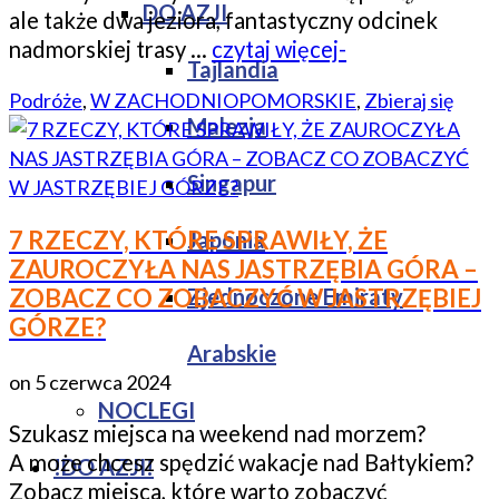
DO AZJI
ale także dwa jeziora, fantastyczny odcinek
nadmorskiej trasy …
czytaj więcej-
Tajlandia
Podróże
,
W ZACHODNIOPOMORSKIE
,
Zbieraj się
Malezja
Singapur
7 RZECZY, KTÓRE SPRAWIŁY, ŻE
Japonia
ZAUROCZYŁA NAS JASTRZĘBIA GÓRA –
Zjednoczone Emiraty
ZOBACZ CO ZOBACZYĆ W JASTRZĘBIEJ
GÓRZE?
Arabskie
on
5 czerwca 2024
NOCLEGI
Szukasz miejsca na weekend nad morzem?
A może chcesz spędzić wakacje nad Bałtykiem?
!DO AZJI!
Zobacz miejsca, które warto zobaczyć