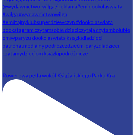
Rowerowa pętla wokół Książańskiego Parku Kra