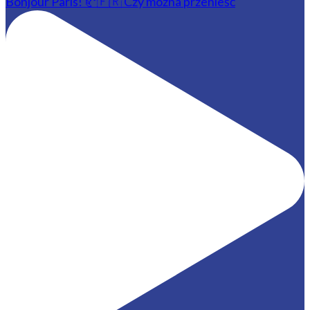
Bonjour Paris! 🥐🇫🇷 Czy można przenieść