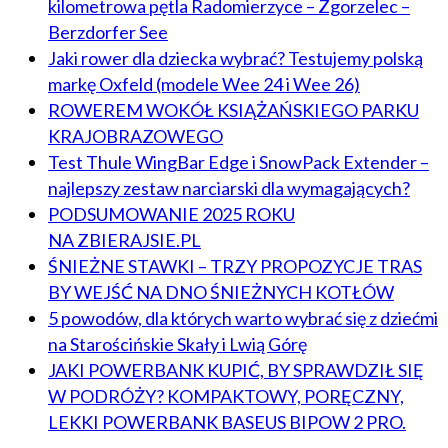
kilometrowa pętla Radomierzyce – Zgorzelec –
Berzdorfer See
Jaki rower dla dziecka wybrać? Testujemy polską
markę Oxfeld (modele Wee 24 i Wee 26)
ROWEREM WOKÓŁ KSIĄŻAŃSKIEGO PARKU
KRAJOBRAZOWEGO
Test Thule WingBar Edge i SnowPack Extender –
najlepszy zestaw narciarski dla wymagających?
PODSUMOWANIE 2025 ROKU
NA ZBIERAJSIE.PL
ŚNIEŻNE STAWKI – TRZY PROPOZYCJE TRAS
BY WEJŚĆ NA DNO ŚNIEŻNYCH KOTŁÓW
5 powodów, dla których warto wybrać się z dziećmi
na Starościńskie Skały i Lwią Górę
JAKI POWERBANK KUPIĆ, BY SPRAWDZIŁ SIĘ
W PODRÓŻY? KOMPAKTOWY, PORĘCZNY,
LEKKI POWERBANK BASEUS BIPOW 2 PRO.