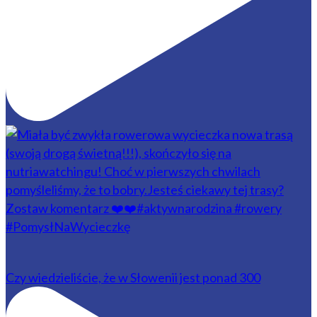
Czy wiedzieliście, że w Słowenii jest ponad 300