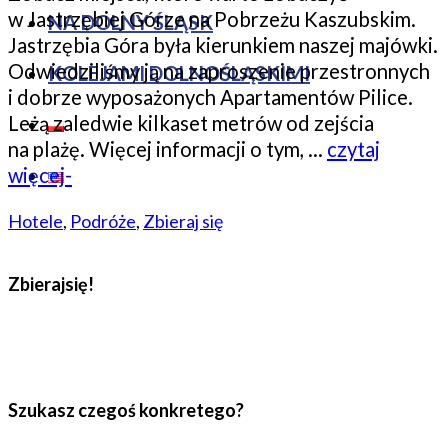
w Jastrzębiej Górze na Pobrzeżu Kaszubskim.
NA DOLNY ŚLĄSK
Jastrzębia Góra była kierunkiem naszej majówki.
Odwiedziliśmy ją na zaproszenie przestronnych
KOLEJAMI DOLNOŚLĄSKIMI
i dobrze wyposażonych Apartamentów Pilice.
Leżą zaledwie kilkaset metrów od zejścia
na plażę. Więcej informacji o tym, …
czytaj
więcej-
Hotele
,
Podróże
,
Zbieraj się
Zbierajsię!
Szukasz czegoś konkretego?