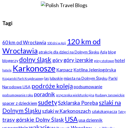
Tagi
120 km od
60 km od Wrocławia
100 dni w Azji
Wrocławia
blog
atrakcje dla dzieci na Dolnym Śląsku
Azja
dolny śląsk
góry
góry izerskie
hotel
blogerzy
góry stołowe
Karkonosze
Karpacz
Kotlina Jeleniogórska
hotele
miasta na Dolnym Śląsku
Parki
las
lubuskie
Książański Park Krajobrazowy
podróże koleją
podsumowanie
Narodowe USA
poradnik
podsumowanie roku
Rudawy Janowickie
przyczepka wielofunkcyjna
sudety
szlaki na
Szklarska Poręba
spacer z dzieckiem
Dolnym Śląsku
szlaki w Karkonoszach
szlakzkarpacza
Tatry
USA
trasy górskie Dolny Śląsk
usa dziennik
wakacje
usawesttrip
Wrocław