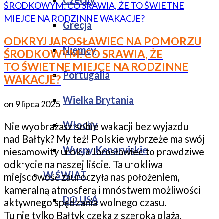
Czechy
Grecja
ODKRYJ JAROSŁAWIEC NA POMORZU
Niemcy
ŚRODKOWYM: CO SRAWIA, ŻE
TO ŚWIETNE MIEJCE NA RODZINNE
Portugalia
WAKACJE?
Wielka Brytania
on
9 lipca 2025
Włochy
Nie wyobrażasz sobie wakacji bez wyjazdu
nad Bałtyk? My też! Polskie wybrzeże ma swój
Wyspy Kanaryjskie
niesamowity urok, a Jarosławiec to prawdziwe
odkrycie na naszej liście. Ta urokliwa
W ŚWIAT
miejscowość zauroczyła nas położeniem,
kameralną atmosferą i mnóstwem możliwości
DO USA
aktywnego spędzania wolnego czasu.
Tu nie tylko Bałtyk czeka z szeroką plażą,