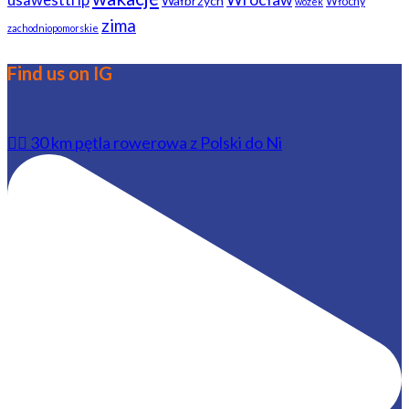
Wałbrzych
Włochy
wózek
zima
zachodniopomorskie
Find us on IG
🚴‍♂️ 30 km pętla rowerowa z Polski do Ni