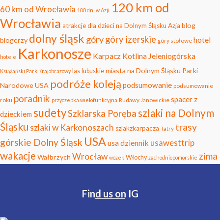
120 km od
60 km od Wrocławia
100 dni w Azji
Wrocławia
blog
atrakcje dla dzieci na Dolnym Śląsku
Azja
dolny śląsk
góry
góry izerskie
hotel
blogerzy
góry stołowe
Karkonosze
Karpacz
Kotlina Jeleniogórska
hotele
miasta na Dolnym Śląsku
Parki
las
lubuskie
Książański Park Krajobrazowy
podróże koleją
podsumowanie
Narodowe USA
podsumowanie
poradnik
spacer z
roku
Rudawy Janowickie
przyczepka wielofunkcyjna
sudety
szlaki na Dolnym
Szklarska Poręba
dzieckiem
Śląsku
trasy
szlaki w Karkonoszach
szlakzkarpacza
Tatry
USA
górskie Dolny Śląsk
usawesttrip
usa dziennik
wakacje
zima
Wrocław
Wałbrzych
Włochy
wózek
zachodniopomorskie
Find us on IG