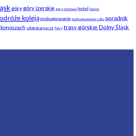
ląsk
góry
góry izerskie
hotel
góry stołowe
hotele
odróże koleją
poradnik
podsumowanie
podsumowanie roku
trasy górskie Dolny Śląsk
arkonoszach
szlakzkarpacza
Tatry