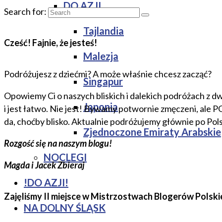
DO AZJI
Search for:
Tajlandia
Cześć! Fajnie, że jesteś!
Malezja
Podróżujesz z dziećmi? A może właśnie chcesz zacząć?
Singapur
Opowiemy Ci o naszych bliskich i dalekich podróżach z dw
Japonia
i jest łatwo. Nie jest! Bywamy potwornie zmęczeni, ale 
da, choćby blisko. Aktualnie podróżujemy głównie po Pol
Zjednoczone Emiraty Arabskie
Rozgość się na naszym blogu!
NOCLEGI
Magda i Jacek Zbieraj
!DO AZJI!
Zajęliśmy II miejsce w Mistrzostwach Blogerów Polski
NA DOLNY ŚLĄSK