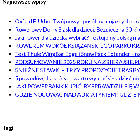
Najnowsze wpisy:
Oxfeld E-Urbo: Twój nowy sposób na dojazdy do pr
Rowerowy Dolny Śląsk dla dzieci. Bezpieczna 30-ki
Jaki rower dla dziecka wybrać? Testujemy polską m
ROWEREM WOKÓŁ KSIĄŻAŃSKIEGO PARKU 
Test Thule WingBar Edge i SnowPack Extender – na
PODSUMOWANIE 2025 ROKU NA ZBIERAJSIE.P
ŚNIEŻNE STAWKI – TRZY PROPOZYCJE TRAS 
5 powodów, dla których warto wybrać się z dziećmi n
JAKI POWERBANK KUPIĆ, BY SPRAWDZIŁ SIĘ 
GDZIE NOCOWAĆ NAD ADRIATYKIEM? GDZIE 
Tagi