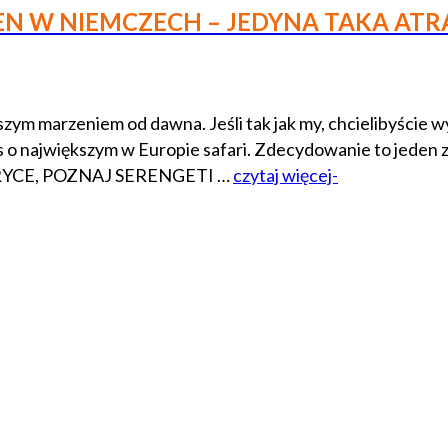
EN W NIEMCZECH – JEDYNA TAKA AT
 marzeniem od dawna. Jeśli tak jak my, chcielibyście wybr
is o największym w Europie safari. Zdecydowanie to jeden
AFRYCE, POZNAJ SERENGETI …
czytaj więcej-