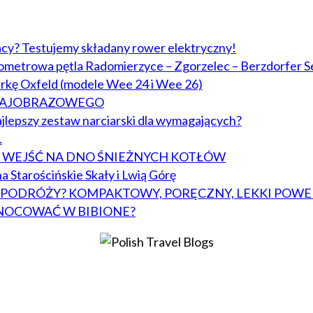
acy? Testujemy składany rower elektryczny!
lometrowa pętla Radomierzyce – Zgorzelec – Berzdorfer S
arkę Oxfeld (modele Wee 24 i Wee 26)
KRAJOBRAZOWEGO
jlepszy zestaw narciarski dla wymagających?
L
BY WEJŚĆ NA DNO ŚNIEŻNYCH KOTŁÓW
a Starościńskie Skały i Lwią Górę
W PODRÓŻY? KOMPAKTOWY, PORĘCZNY, LEKKI POWE
NOCOWAĆ W BIBIONE?