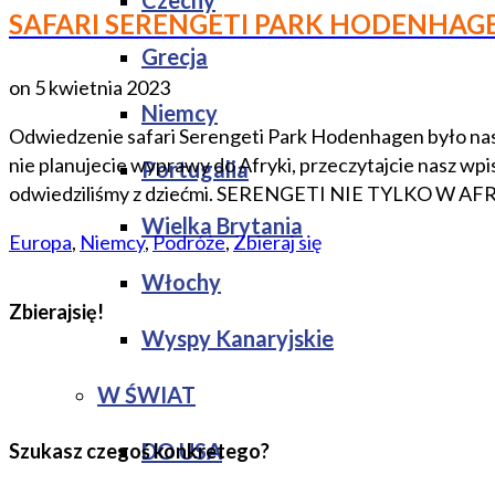
Czechy
SAFARI SERENGETI PARK HODENHAG
Grecja
on
5 kwietnia 2023
Niemcy
Odwiedzenie safari Serengeti Park Hodenhagen było naszym
nie planujecie wyprawy do Afryki, przeczytajcie nasz wp
Portugalia
odwiedziliśmy z dziećmi. SERENGETI NIE TYLKO W 
Wielka Brytania
Europa
,
Niemcy
,
Podróże
,
Zbieraj się
Włochy
Zbierajsię!
Wyspy Kanaryjskie
W ŚWIAT
DO USA
Szukasz czegoś konkretego?