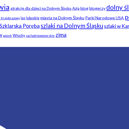
wia
dolny ś
blog
blogerzy
atrakcje dla dzieci na Dolnym Śląsku
Azja
p
miasta na Dolnym Śląsku
Parki Narodowe USA
las
lubuskie
k Krajobrazowy
szlaki na Dolnym Śląsku
Szklarska Poręba
szlaki w K
zima
w
Włochy
wózek
zachodniopomorskie