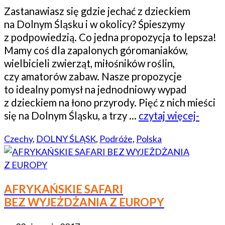
Zastanawiasz się gdzie jechać z dzieckiem
na Dolnym Śląsku i w okolicy? Śpieszymy
z podpowiedzią. Co jedna propozycja to lepsza!
Mamy coś dla zapalonych góromaniaków,
wielbicieli zwierząt, miłośników roślin,
czy amatorów zabaw. Nasze propozycje
to idealny pomysł na jednodniowy wypad
z dzieckiem na łono przyrody. Pięć z nich mieści
się na Dolnym Śląsku, a trzy …
czytaj więcej-
Czechy
,
DOLNY ŚLĄSK
,
Podróże
,
Polska
AFRYKAŃSKIE SAFARI
BEZ WYJEŻDŻANIA Z EUROPY