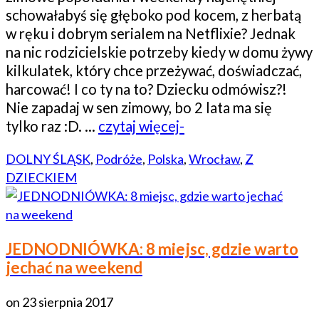
schowałabyś się głęboko pod kocem, z herbatą
w ręku i dobrym serialem na Netflixie? Jednak
na nic rodzicielskie potrzeby kiedy w domu żywy
kilkulatek, który chce przeżywać, doświadczać,
harcować! I co ty na to? Dziecku odmówisz?!
Nie zapadaj w sen zimowy, bo 2 lata ma się
tylko raz :D. …
czytaj więcej-
DOLNY ŚLĄSK
,
Podróże
,
Polska
,
Wrocław
,
Z
DZIECKIEM
JEDNODNIÓWKA: 8 miejsc, gdzie warto
jechać na weekend
on
23 sierpnia 2017