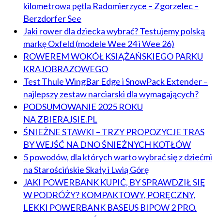
kilometrowa pętla Radomierzyce – Zgorzelec –
Berzdorfer See
Jaki rower dla dziecka wybrać? Testujemy polską
markę Oxfeld (modele Wee 24 i Wee 26)
ROWEREM WOKÓŁ KSIĄŻAŃSKIEGO PARKU
KRAJOBRAZOWEGO
Test Thule WingBar Edge i SnowPack Extender –
najlepszy zestaw narciarski dla wymagających?
PODSUMOWANIE 2025 ROKU
NA ZBIERAJSIE.PL
ŚNIEŻNE STAWKI – TRZY PROPOZYCJE TRAS
BY WEJŚĆ NA DNO ŚNIEŻNYCH KOTŁÓW
5 powodów, dla których warto wybrać się z dziećmi
na Starościńskie Skały i Lwią Górę
JAKI POWERBANK KUPIĆ, BY SPRAWDZIŁ SIĘ
W PODRÓŻY? KOMPAKTOWY, PORĘCZNY,
LEKKI POWERBANK BASEUS BIPOW 2 PRO.