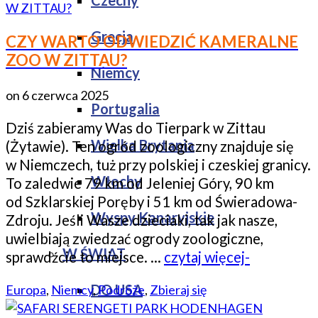
Czechy
Grecja
CZY WARTO ODWIEDZIĆ KAMERALNE
ZOO W ZITTAU?
Niemcy
on
6 czerwca 2025
Portugalia
Dziś zabieramy Was do Tierpark w Zittau
Wielka Brytania
(Żytawie). Ten ogród zoologiczny znajduje się
w Niemczech, tuż przy polskiej i czeskiej granicy.
Włochy
To zaledwie 79 km od Jeleniej Góry, 90 km
od Szklarskiej Poręby i 51 km od Świeradowa-
Wyspy Kanaryjskie
Zdroju. Jeśli Wasze dzieciaki, tak jak nasze,
uwielbiają zwiedzać ogrody zoologiczne,
W ŚWIAT
sprawdźcie to miejsce. …
czytaj więcej-
DO USA
Europa
,
Niemcy
,
Podróże
,
Zbieraj się