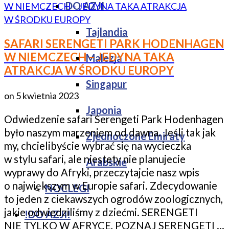
DO AZJI
Tajlandia
SAFARI SERENGETI PARK HODENHAGEN
W NIEMCZECH – JEDYNA TAKA
Malezja
ATRAKCJA W ŚRODKU EUROPY
Singapur
on
5 kwietnia 2023
Japonia
Odwiedzenie safari Serengeti Park Hodenhagen
było naszym marzeniem od dawna. Jeśli tak jak
Zjednoczone Emiraty
my, chcielibyście wybrać się na wycieczka
w stylu safari, ale niestety nie planujecie
Arabskie
wyprawy do Afryki, przeczytajcie nasz wpis
o największym w Europie safari. Zdecydowanie
NOCLEGI
to jeden z ciekawszych ogrodów zoologicznych,
jakie odwiedziliśmy z dziećmi. SERENGETI
!DO AZJI!
NIE TYLKO W AFRYCE, POZNAJ SERENGETI …