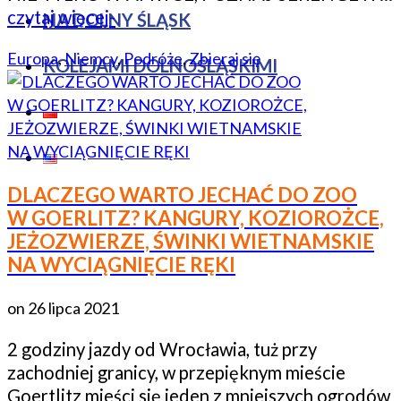
czytaj więcej-
NA DOLNY ŚLĄSK
Europa
,
Niemcy
,
Podróże
,
Zbieraj się
KOLEJAMI DOLNOŚLĄSKIMI
DLACZEGO WARTO JECHAĆ DO ZOO
W GOERLITZ? KANGURY, KOZIOROŻCE,
JEŻOZWIERZE, ŚWINKI WIETNAMSKIE
NA WYCIĄGNIĘCIE RĘKI
on
26 lipca 2021
2 godziny jazdy od Wrocławia, tuż przy
zachodniej granicy, w przepięknym mieście
Goertlitz mieści się jeden z mniejszych ogrodów