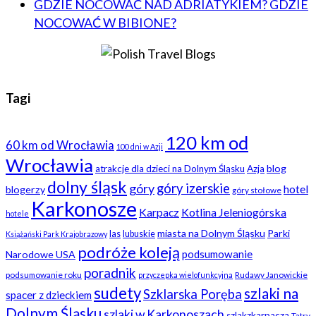
GDZIE NOCOWAĆ NAD ADRIATYKIEM? GDZIE
NOCOWAĆ W BIBIONE?
Tagi
120 km od
60 km od Wrocławia
100 dni w Azji
Wrocławia
blog
atrakcje dla dzieci na Dolnym Śląsku
Azja
dolny śląsk
góry
góry izerskie
hotel
blogerzy
góry stołowe
Karkonosze
Karpacz
Kotlina Jeleniogórska
hotele
miasta na Dolnym Śląsku
Parki
las
lubuskie
Książański Park Krajobrazowy
podróże koleją
podsumowanie
Narodowe USA
poradnik
podsumowanie roku
Rudawy Janowickie
przyczepka wielofunkcyjna
sudety
szlaki na
Szklarska Poręba
spacer z dzieckiem
Dolnym Śląsku
szlaki w Karkonoszach
szlakzkarpacza
Tatry