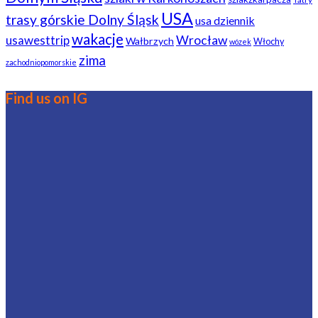
USA
trasy górskie Dolny Śląsk
usa dziennik
wakacje
usawesttrip
Wrocław
Wałbrzych
Włochy
wózek
zima
zachodniopomorskie
Find us on IG