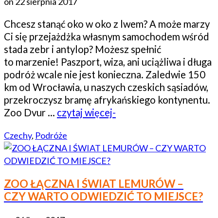
on
22 sierpnia 2017
Chcesz stanąć oko w oko z lwem? A może marzy
Ci się przejażdżka własnym samochodem wśród
stada zebr i antylop? Możesz spełnić
to marzenie! Paszport, wiza, ani uciążliwa i długa
podróż wcale nie jest konieczna. Zaledwie 150
km od Wrocławia, u naszych czeskich sąsiadów,
przekroczysz bramę afrykańskiego kontynentu.
Zoo Dvur …
czytaj więcej-
Czechy
,
Podróże
ZOO ŁĄCZNA I ŚWIAT LEMURÓW –
CZY WARTO ODWIEDZIĆ TO MIEJSCE?