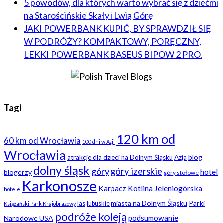
5 powodów, dla których warto wybrać się z dziećmi
na Starościńskie Skały i Lwią Górę
JAKI POWERBANK KUPIĆ, BY SPRAWDZIŁ SIĘ
W PODRÓŻY? KOMPAKTOWY, PORĘCZNY,
LEKKI POWERBANK BASEUS BIPOW 2 PRO.
Tagi
120 km od
60 km od Wrocławia
100 dni w Azji
Wrocławia
blog
atrakcje dla dzieci na Dolnym Śląsku
Azja
dolny śląsk
góry
góry izerskie
hotel
blogerzy
góry stołowe
Karkonosze
Karpacz
Kotlina Jeleniogórska
hotele
miasta na Dolnym Śląsku
Parki
las
lubuskie
Książański Park Krajobrazowy
podróże koleją
podsumowanie
Narodowe USA