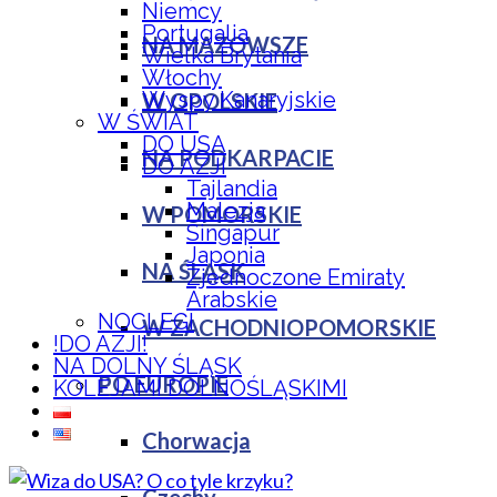
Niemcy
Portugalia
NA MAZOWSZE
Wielka Brytania
Włochy
Wyspy Kanaryjskie
W OPOLSKIE
W ŚWIAT
DO USA
NA PODKARPACIE
DO AZJI
Tajlandia
Malezja
W POMORSKIE
Singapur
Japonia
NA ŚLĄSK
Zjednoczone Emiraty
Arabskie
NOCLEGI
W ZACHODNIOPOMORSKIE
!DO AZJI!
NA DOLNY ŚLĄSK
PO EUROPIE
KOLEJAMI DOLNOŚLĄSKIMI
Chorwacja