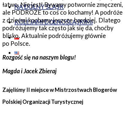
łatwo. Nie jest! Bywamy potwornie zmęczeni,
NA DOLNY ŚLĄSK
ale PODROŻE to coś co kochamy! A podróże
z dziećmi kochamy jeszcze bardziej. Dlatego
KOLEJAMI DOLNOŚLĄSKIMI
podróżujemy tak często jak się da, choćby
blisko. Aktualnie podróżujemy głównie
po Polsce.
Rozgość się na naszym blogu!
Magda i Jacek Zbieraj
Zajęliśmy II miejsce w Mistrzostwach Blogerów
Polskiej Organizacji Turystycznej