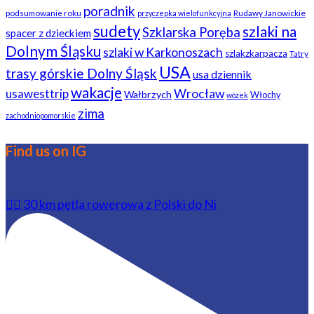
poradnik
podsumowanie roku
Rudawy Janowickie
przyczepka wielofunkcyjna
sudety
szlaki na
Szklarska Poręba
spacer z dzieckiem
Dolnym Śląsku
szlaki w Karkonoszach
szlakzkarpacza
Tatry
USA
trasy górskie Dolny Śląsk
usa dziennik
wakacje
usawesttrip
Wrocław
Wałbrzych
Włochy
wózek
zima
zachodniopomorskie
Find us on IG
🚴‍♂️ 30 km pętla rowerowa z Polski do Ni