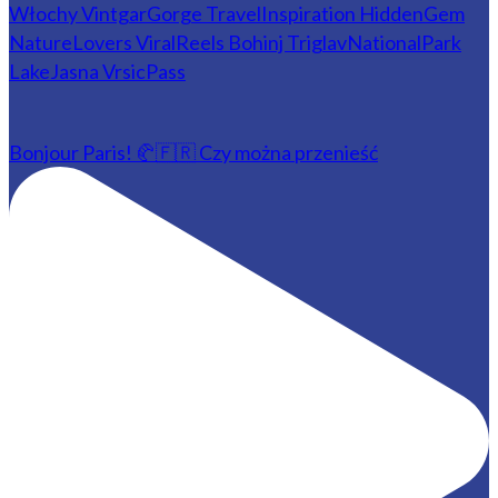
Bonjour Paris! 🥐🇫🇷 Czy można przenieść