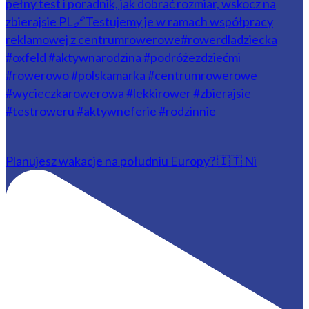
Planujesz wakacje na południu Europy? 🇮🇹 Ni