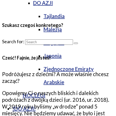
DO AZJI
Tajlandia
Szukasz czegoś konkretego?
Malezja
Search for:
Singapur
Japonia
Cześć! Fajnie, że jesteś!
Zjednoczone Emiraty
Podróżujesz z dziećmi? A może właśnie chcesz
zacząć?
Arabskie
Opowiemy Ci o naszych bliskich i dalekich
NOCLEGI
podróżach z dwójką dzieci (ur. 2016, ur. 2018).
W 2019 roku byliśmy „w drodze” ponad 5
!DO AZJI!
miesięcy. Nie będziemy udawać, że było i jest