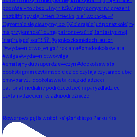
Rowerowa pętla wokół Książańskiego Parku Kra