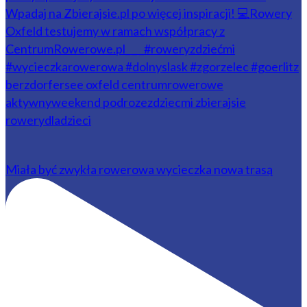
Miała być zwykła rowerowa wycieczka nowa trasą