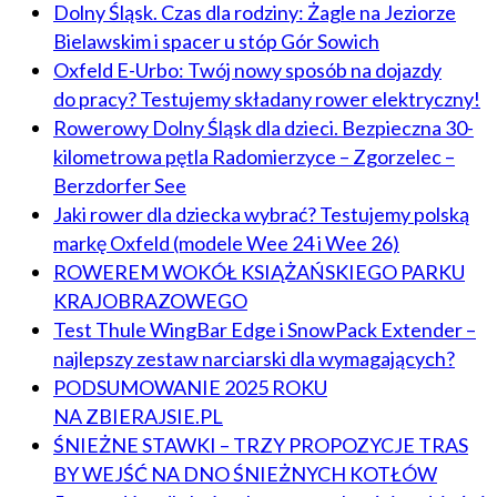
Dolny Śląsk. Czas dla rodziny: Żagle na Jeziorze
Bielawskim i spacer u stóp Gór Sowich
Oxfeld E-Urbo: Twój nowy sposób na dojazdy
do pracy? Testujemy składany rower elektryczny!
Rowerowy Dolny Śląsk dla dzieci. Bezpieczna 30-
kilometrowa pętla Radomierzyce – Zgorzelec –
Berzdorfer See
Jaki rower dla dziecka wybrać? Testujemy polską
markę Oxfeld (modele Wee 24 i Wee 26)
ROWEREM WOKÓŁ KSIĄŻAŃSKIEGO PARKU
KRAJOBRAZOWEGO
Test Thule WingBar Edge i SnowPack Extender –
najlepszy zestaw narciarski dla wymagających?
PODSUMOWANIE 2025 ROKU
NA ZBIERAJSIE.PL
ŚNIEŻNE STAWKI – TRZY PROPOZYCJE TRAS
BY WEJŚĆ NA DNO ŚNIEŻNYCH KOTŁÓW