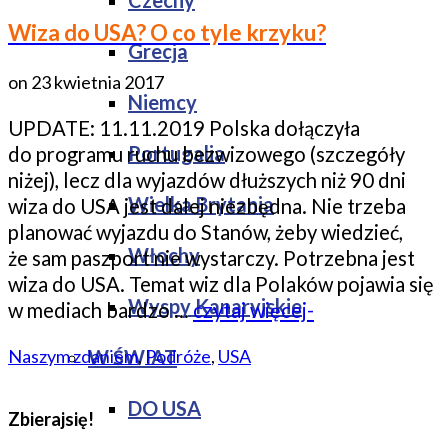
Czechy
Wiza do USA? O co tyle krzyku?
Grecja
on
23 kwietnia 2017
Niemcy
UPDATE: 11.11.2019 Polska dołączyła
Portugalia
do programu ruchu bezwizowego (szczegóły
niżej), lecz dla wyjazdów dłuższych niż 90 dni
Wielka Brytania
wiza do USA jest dalej niezbędna. Nie trzeba
planować wyjazdu do Stanów, żeby wiedzieć,
Włochy
że sam paszport nie wystarczy. Potrzebna jest
wiza do USA. Temat wiz dla Polaków pojawia się
Wyspy Kanaryjskie
w mediach bardzo …
czytaj więcej-
W ŚWIAT
Naszym zdaniem
,
Podróże
,
USA
DO USA
Zbierajsię!