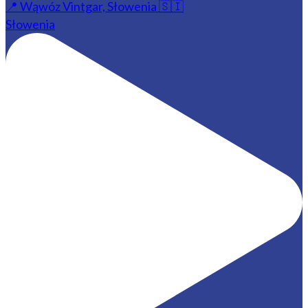
📍 Wąwóz Vintgar, Słowenia 🇸🇮
Słowenia