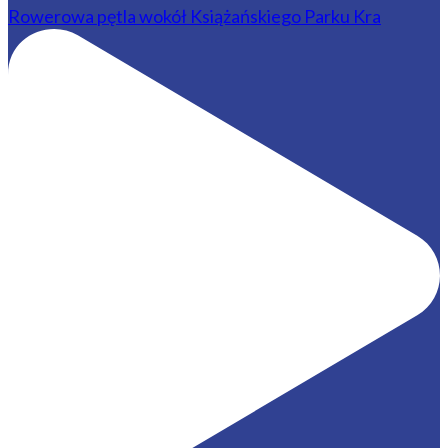
Rowerowa pętla wokół Książańskiego Parku Kra