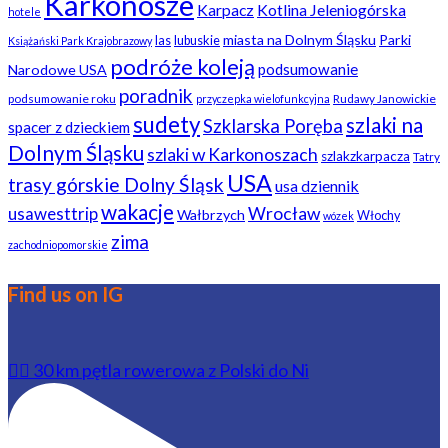
Karkonosze
Karpacz
Kotlina Jeleniogórska
hotele
miasta na Dolnym Śląsku
Parki
las
lubuskie
Książański Park Krajobrazowy
podróże koleją
podsumowanie
Narodowe USA
poradnik
podsumowanie roku
Rudawy Janowickie
przyczepka wielofunkcyjna
sudety
szlaki na
Szklarska Poręba
spacer z dzieckiem
Dolnym Śląsku
szlaki w Karkonoszach
szlakzkarpacza
Tatry
USA
trasy górskie Dolny Śląsk
usa dziennik
wakacje
usawesttrip
Wrocław
Wałbrzych
Włochy
wózek
zima
zachodniopomorskie
Find us on IG
🚴‍♂️ 30 km pętla rowerowa z Polski do Ni