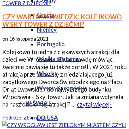
Czechy
Grecja
CZY WARTO ODWIEDZIĆ KOLEJKOWO
W SKY TOWER Z DZIEĆMI?
Niemcy
on
16 listopada 2021
Portugalia
Kolejkowo to jedna z ciekawszych atrakcji dla
Wielka Brytania
dzieci we Wrocławiu. Choć prawdę mówiąc,
świetnie bawią się tu także dorośli. W 2021 roku
Włochy
atrakcja przeniosła się z niedziałającego już
zabytkowego Dworca Świebodzkiego na Placu
Wyspy Kanaryjskie
Orląt Lwowskich do najwyższego budynku
Wrocławia – Sky Tower. Jak ta zmiana wpłynęła
W ŚWIAT
na nasz odbiór tej atrakcji? …
czytaj więcej-
DO USA
Podróże
,
Zbieraj się