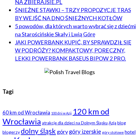
NA ZBIERAJSIE.PL
ŚNIEŻNE STAWKI – TRZY PROPOZYCJE TRAS
BY WEJŚĆ NA DNO ŚNIEŻNYCH KOTŁÓW
5 powodów, dla których warto wybrać się z dziećmi
na Starościńskie Skały i Lwią Górę
JAKI POWERBANK KUPIĆ, BY SPRAWDZIŁ SIĘ
W PODRÓŻY? KOMPAKTOWY, PORĘCZNY,
LEKKI POWERBANK BASEUS BIPOW 2 PRO.
Tagi
120 km od
60 km od Wrocławia
100 dni w Azji
Wrocławia
blog
atrakcje dla dzieci na Dolnym Śląsku
Azja
dolny śląsk
góry
góry izerskie
hotel
blogerzy
góry stołowe