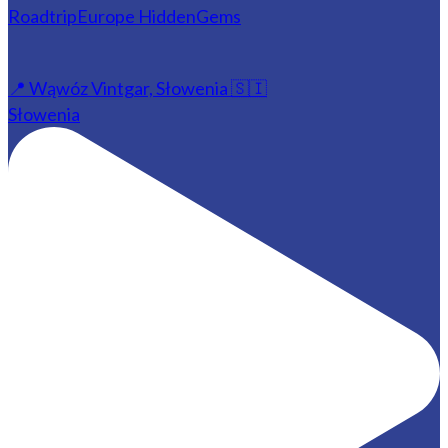
📍 Wąwóz Vintgar, Słowenia 🇸🇮
Słowenia