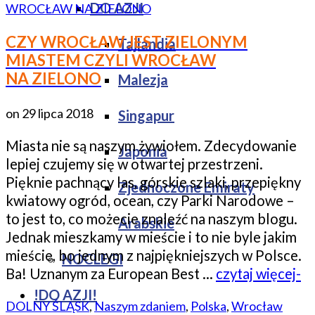
DO AZJI
CZY WROCŁAW JEST ZIELONYM
Tajlandia
MIASTEM CZYLI WROCŁAW
NA ZIELONO
Malezja
on
29 lipca 2018
Singapur
Miasta nie są naszym żywiołem. Zdecydowanie
Japonia
lepiej czujemy się w otwartej przestrzeni.
Pięknie pachnący las, górskie szlaki, przepiękny
Zjednoczone Emiraty
kwiatowy ogród, ocean, czy Parki Narodowe –
to jest to, co możecie znaleźć na naszym blogu.
Arabskie
Jednak mieszkamy w mieście i to nie byle jakim
mieście, bo jednym z najpiękniejszych w Polsce.
NOCLEGI
Ba! Uznanym za European Best …
czytaj więcej-
!DO AZJI!
DOLNY ŚLĄSK
,
Naszym zdaniem
,
Polska
,
Wrocław