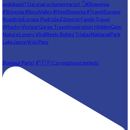
Bonjour Paris! 🥐🇫🇷 Czy można przenieść