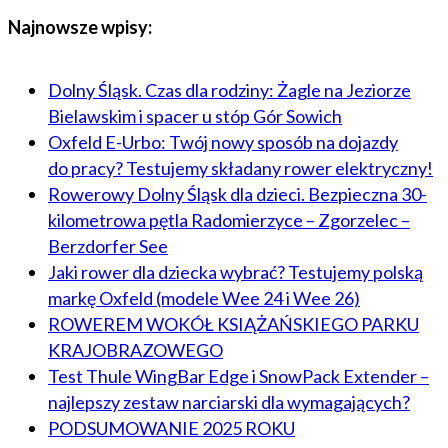
Najnowsze wpisy:
Dolny Śląsk. Czas dla rodziny: Żagle na Jeziorze
Bielawskim i spacer u stóp Gór Sowich
Oxfeld E-Urbo: Twój nowy sposób na dojazdy
do pracy? Testujemy składany rower elektryczny!
Rowerowy Dolny Śląsk dla dzieci. Bezpieczna 30-
kilometrowa pętla Radomierzyce – Zgorzelec –
Berzdorfer See
Jaki rower dla dziecka wybrać? Testujemy polską
markę Oxfeld (modele Wee 24 i Wee 26)
ROWEREM WOKÓŁ KSIĄŻAŃSKIEGO PARKU
KRAJOBRAZOWEGO
Test Thule WingBar Edge i SnowPack Extender –
najlepszy zestaw narciarski dla wymagających?
PODSUMOWANIE 2025 ROKU