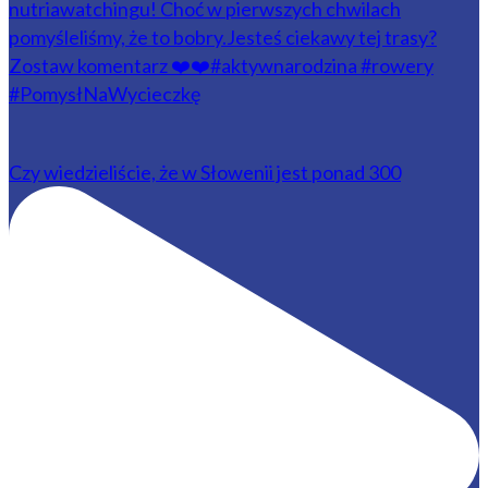
Czy wiedzieliście, że w Słowenii jest ponad 300