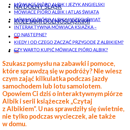
MÓWIACE PIÓRO ALBIK I JĘZYK ANGIELSKI
NA DOLNY ŚLĄSK
MÓWIACE PIÓRO ALBIK I ATLAS ŚWIATA
MÓWIACE PIÓRO ALBIK I WSZECHŚWIAT
KOLEJAMI DOLNOŚLĄSKIMI
INTERAKTYWNA MÓWIĄCA KSIĄŻKA –
CO NASTEPNE?
KIEDY I OD CZEGO ZACZĄĆ PRZYGODĘ Z ALBIKIEM?
CZY WARTO KUPIĆ MÓWIĄCE PIÓRO ALBIK?
Szukasz pomysłu na zabawki i pomoce,
które sprawdzą się w podróży? Nie wiesz
czym zająć kilkulatka podczas jazdy
samochodem lub lotu samolotem.
Opowiem Ci dziś o interaktywnym piórze
Albik i serii książeczek „Czytaj
z Albikiem”. U nas sprawdziły się świetnie,
nie tylko podczas wycieczek, ale także
w domu.