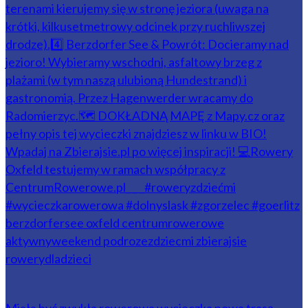
Miała być zwykła rowerowa wycieczka nowa trasą