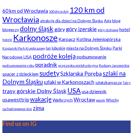
120 km od
60 km od Wrocławia
100 dni w Azji
Wrocławia
blog
atrakcje dla dzieci na Dolnym Śląsku
Azja
dolny śląsk
góry
góry izerskie
hotel
blogerzy
góry stołowe
Karkonosze
Karpacz
Kotlina Jeleniogórska
hotele
miasta na Dolnym Śląsku
Parki
las
lubuskie
Książański Park Krajobrazowy
podróże koleją
podsumowanie
Narodowe USA
poradnik
podsumowanie roku
Rudawy Janowickie
przyczepka wielofunkcyjna
sudety
szlaki na
Szklarska Poręba
spacer z dzieckiem
Dolnym Śląsku
szlaki w Karkonoszach
szlakzkarpacza
Tatry
USA
trasy górskie Dolny Śląsk
usa dziennik
wakacje
usawesttrip
Wrocław
Wałbrzych
Włochy
wózek
zima
zachodniopomorskie
Find us on IG