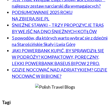
najlepszy zestaw narciarski dla wymagających?
PODSUMOWANIE 2025 ROKU
NA ZBIERAJSIE.PL
ŚNIEŻNE STAWKI – TRZY PROPOZYCJE TRAS
BY WEJŚĆ NA DNO ŚNIEŻNYCH KOTŁÓW
5 powodów, dla których warto wybrać się z dziećmi
na Starościńskie Skały i Lwią Górę
JAKI POWERBANK KUPIĆ, BY SPRAWDZIŁ SIĘ
W PODRÓŻY? KOMPAKTOWY, PORĘCZNY,
LEKKI POWERBANK BASEUS BIPOW 2 PRO.
GDZIE NOCOWAĆ NAD ADRIATYKIEM? GDZIE
NOCOWAĆ W BIBIONE?
Tagi