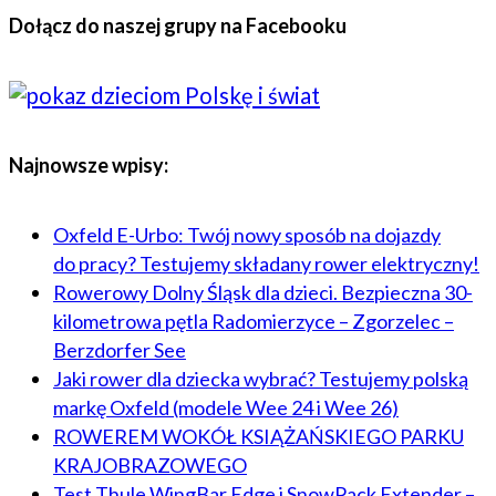
Dołącz do naszej grupy na Facebooku
Najnowsze wpisy:
Oxfeld E-Urbo: Twój nowy sposób na dojazdy
do pracy? Testujemy składany rower elektryczny!
Rowerowy Dolny Śląsk dla dzieci. Bezpieczna 30-
kilometrowa pętla Radomierzyce – Zgorzelec –
Berzdorfer See
Jaki rower dla dziecka wybrać? Testujemy polską
markę Oxfeld (modele Wee 24 i Wee 26)
ROWEREM WOKÓŁ KSIĄŻAŃSKIEGO PARKU
KRAJOBRAZOWEGO
Test Thule WingBar Edge i SnowPack Extender –