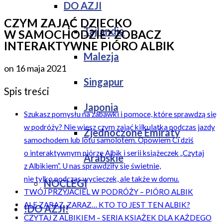
DO AZJI
CZYM ZAJĄĆ DZIECKO
Tajlandia
W SAMOCHODZIE? ZOBACZ
INTERAKTYWNE PIÓRO ALBIK
Malezja
on
16 maja 2021
Singapur
Spis treści
Japonia
Szukasz pomysłu na zabawki i pomoce, które sprawdzą się
w podróży? Nie wiesz czym zająć kilkulatka podczas jazdy
Zjednoczone Emiraty
samochodem lub lotu samolotem. Opowiem Ci dziś
o interaktywnym piórze Albik i serii książeczek „Czytaj
Arabskie
z Albikiem”. U nas sprawdziły się świetnie,
nie tylko podczas wycieczek, ale także w domu.
NOCLEGI
TWÓJ PRZYJACIEL W PODRÓŻY – PIÓRO ALBIK
ALE ZARAZ, ZARAZ… KTO TO JEST TEN ALBIK?
!DO AZJI!
CZYTAJ Z ALBIKIEM – SERIA KSIĄŻEK DLA KAŻDEGO