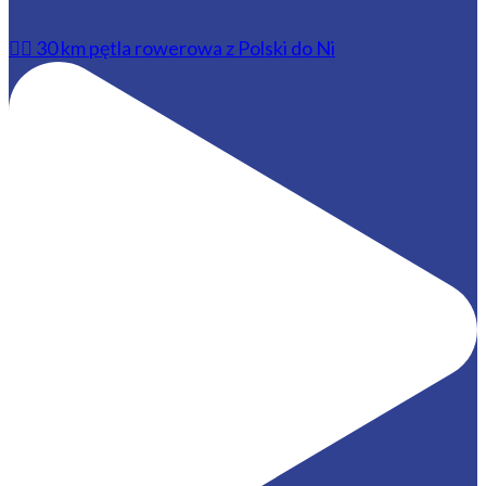
🚴‍♂️ 30 km pętla rowerowa z Polski do Ni