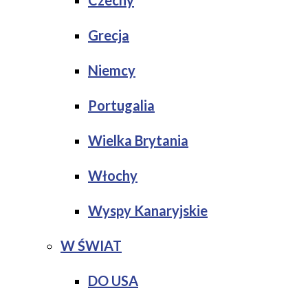
Czechy
Grecja
Niemcy
Portugalia
Wielka Brytania
Włochy
Wyspy Kanaryjskie
W ŚWIAT
DO USA