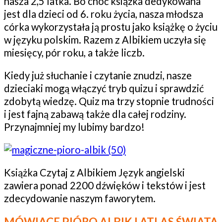
nasza 2,5 latka. Bo choć książka dedykowana
jest dla dzieci od 6. roku życia, nasza młodsza
córka wykorzystała ją prostu jako książkę o życiu
w języku polskim. Razem z Albikiem uczyła się
miesięcy, pór roku, a także liczb.
Kiedy już słuchanie i czytanie znudzi, nasze
dzieciaki mogą włączyć tryb quizu i sprawdzić
zdobytą wiedzę. Quiz ma trzy stopnie trudności
i jest fajną zabawą także dla całej rodziny.
Przynajmniej my lubimy bardzo!
Książka Czytaj z Albikiem Język angielski
zawiera ponad 2200 dźwięków i tekstów i jest
zdecydowanie naszym faworytem.
MÓWIACE PIÓRO ALBIK I ATLAS ŚWIATA