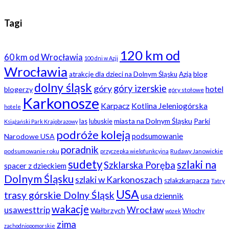
Tagi
120 km od
60 km od Wrocławia
100 dni w Azji
Wrocławia
blog
atrakcje dla dzieci na Dolnym Śląsku
Azja
dolny śląsk
góry
góry izerskie
hotel
blogerzy
góry stołowe
Karkonosze
Karpacz
Kotlina Jeleniogórska
hotele
miasta na Dolnym Śląsku
Parki
las
lubuskie
Książański Park Krajobrazowy
podróże koleją
podsumowanie
Narodowe USA
poradnik
podsumowanie roku
Rudawy Janowickie
przyczepka wielofunkcyjna
sudety
szlaki na
Szklarska Poręba
spacer z dzieckiem
Dolnym Śląsku
szlaki w Karkonoszach
szlakzkarpacza
Tatry
USA
trasy górskie Dolny Śląsk
usa dziennik
wakacje
usawesttrip
Wrocław
Wałbrzych
Włochy
wózek
zima
zachodniopomorskie