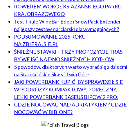
ROWEREM WOKÓŁ KSIĄŻAŃSKIEGO PARKU
KRAJOBRAZOWEGO
Test Thule WingBar Edge i SnowPack Extender –
najlepszy zestaw narciarski dla wymagających?
PODSUMOWANIE 2025 ROKU
NA ZBIERAJSIE.PL
ŚNIEŻNE STAWKI – TRZY PROPOZYCJE TRAS
BY WEJŚĆ NA DNO ŚNIEŻNYCH KOTŁÓW
5 powodów, dla których warto wybrać się z dziećmi
na Starościńskie Skały i Lwią Górę
JAKI POWERBANK KUPIĆ, BY SPRAWDZIŁ SIĘ
W PODRÓŻY? KOMPAKTOWY, PORĘCZNY,
LEKKI POWERBANK BASEUS BIPOW 2 PRO.
GDZIE NOCOWAĆ NAD ADRIATYKIEM? GDZIE
NOCOWAĆ W BIBIONE?