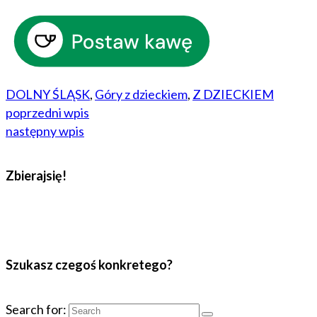
DOLNY ŚLĄSK
,
Góry z dzieckiem
,
Z DZIECKIEM
poprzedni wpis
następny wpis
Zbierajsię!
Szukasz czegoś konkretego?
Search for: