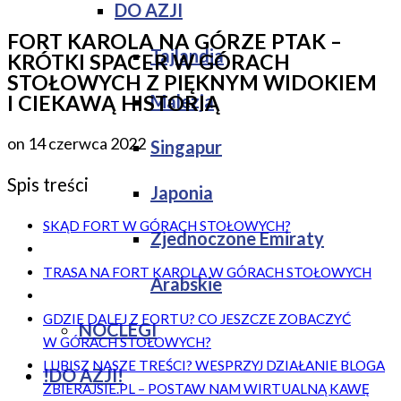
DO AZJI
FORT KAROLA NA GÓRZE PTAK –
Tajlandia
KRÓTKI SPACER W GÓRACH
STOŁOWYCH Z PIĘKNYM WIDOKIEM
Malezja
I CIEKAWĄ HISTORIĄ
on
14 czerwca 2022
Singapur
Spis treści
Japonia
SKĄD FORT W GÓRACH STOŁOWYCH?
Zjednoczone Emiraty
TRASA NA FORT KAROLA W GÓRACH STOŁOWYCH
Arabskie
GDZIE DALEJ Z FORTU? CO JESZCZE ZOBACZYĆ
NOCLEGI
W GÓRACH STOŁOWYCH?
LUBISZ NASZE TREŚCI? WESPRZYJ DZIAŁANIE BLOGA
!DO AZJI!
ZBIERAJSIE.PL – POSTAW NAM WIRTUALNĄ KAWĘ