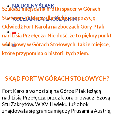
NA DOLNY ŚLĄSK
Szukasz miejsca na krótki spacer w Górach
Stołowych? Mamy dla Ciebie propozycję.
KOLEJAMI DOLNOŚLĄSKIMI
Odwiedź Fort Karola na zboczach Góry Ptak
nad Lisią Przełęczą. Nie dość, że to piękny punkt
widokowy w Górach Stołowych, także miejsce,
które przypomina o historii tych ziem.
SKĄD FORT W GÓRACH STOŁOWYCH?
Fort Karola wznosi się na Górze Ptak leżącą
nad Lisią Przełęczą, przez którą prowadzi Szosą
Stu Zakrętów. W XVIII wieku tuż obok
znajdowała się granica między Prusami a Austrią,