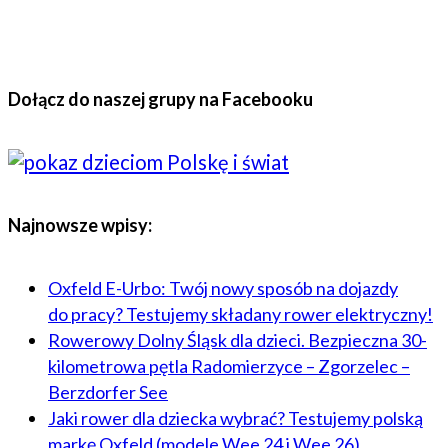
Dołącz do naszej grupy na Facebooku
Najnowsze wpisy:
Oxfeld E-Urbo: Twój nowy sposób na dojazdy
do pracy? Testujemy składany rower elektryczny!
Rowerowy Dolny Śląsk dla dzieci. Bezpieczna 30-
kilometrowa pętla Radomierzyce – Zgorzelec –
Berzdorfer See
Jaki rower dla dziecka wybrać? Testujemy polską
markę Oxfeld (modele Wee 24 i Wee 26)