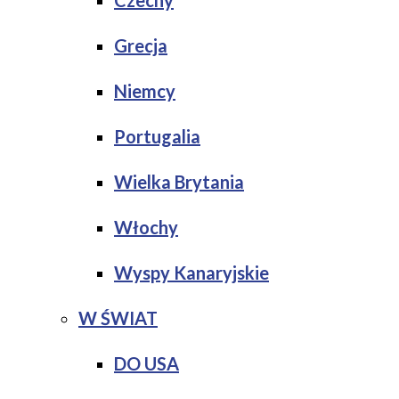
Czechy
Grecja
Niemcy
Portugalia
Wielka Brytania
Włochy
Wyspy Kanaryjskie
W ŚWIAT
DO USA