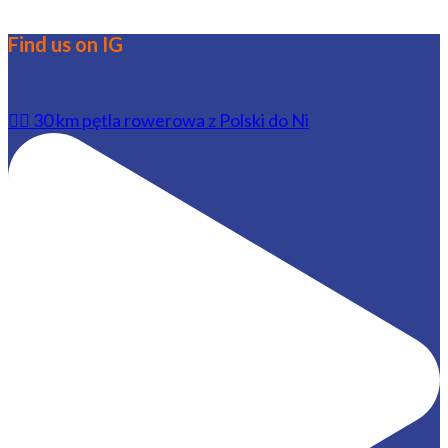
Find us on IG
🚴‍♂️ 30 km pętla rowerowa z Polski do Ni