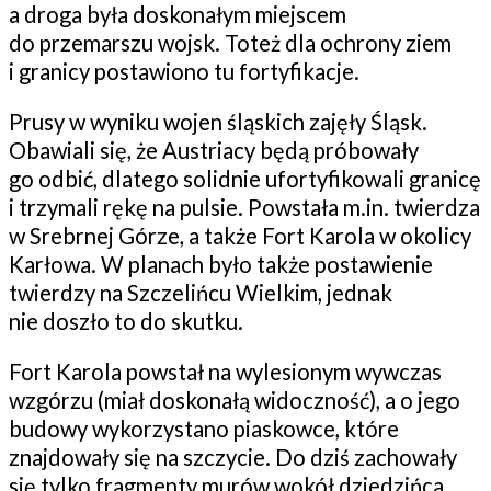
a droga była doskonałym miejscem
do przemarszu wojsk. Toteż dla ochrony ziem
i granicy postawiono tu fortyfikacje.
Prusy w wyniku wojen śląskich zajęły Śląsk.
Obawiali się, że Austriacy będą próbowały
go odbić, dlatego solidnie ufortyfikowali granicę
i trzymali rękę na pulsie. Powstała m.in. twierdza
w Srebrnej Górze, a także Fort Karola w okolicy
Karłowa. W planach było także postawienie
twierdzy na Szczelińcu Wielkim, jednak
nie doszło to do skutku.
Fort Karola powstał na wylesionym wywczas
wzgórzu (miał doskonałą widoczność), a o jego
budowy wykorzystano piaskowce, które
znajdowały się na szczycie. Do dziś zachowały
się tylko fragmenty murów wokół dziedzińca