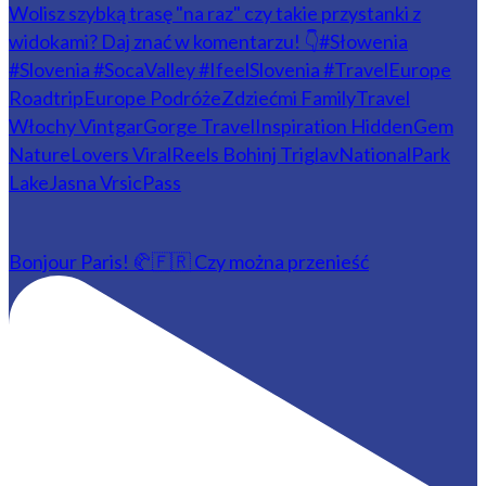
Bonjour Paris! 🥐🇫🇷 Czy można przenieść