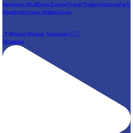
📍 Wąwóz Vintgar, Słowenia 🇸🇮
Słowenia