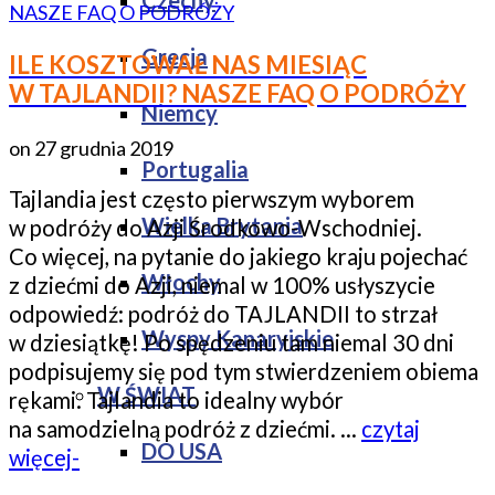
Czechy
Grecja
ILE KOSZTOWAŁ NAS MIESIĄC
W TAJLANDII? NASZE FAQ O PODRÓŻY
Niemcy
on
27 grudnia 2019
Portugalia
Tajlandia jest często pierwszym wyborem
Wielka Brytania
w podróży do Azji Środkowo-Wschodniej.
Co więcej, na pytanie do jakiego kraju pojechać
Włochy
z dziećmi do Azji, niemal w 100% usłyszycie
odpowiedź: podróż do TAJLANDII to strzał
Wyspy Kanaryjskie
w dziesiątkę! Po spędzeniu tam niemal 30 dni
podpisujemy się pod tym stwierdzeniem obiema
W ŚWIAT
rękami. Tajlandia to idealny wybór
na samodzielną podróż z dziećmi. …
czytaj
DO USA
więcej-