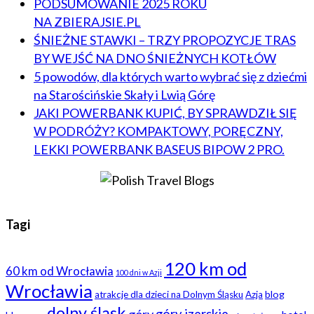
PODSUMOWANIE 2025 ROKU
NA ZBIERAJSIE.PL
ŚNIEŻNE STAWKI – TRZY PROPOZYCJE TRAS
BY WEJŚĆ NA DNO ŚNIEŻNYCH KOTŁÓW
5 powodów, dla których warto wybrać się z dziećmi
na Starościńskie Skały i Lwią Górę
JAKI POWERBANK KUPIĆ, BY SPRAWDZIŁ SIĘ
W PODRÓŻY? KOMPAKTOWY, PORĘCZNY,
LEKKI POWERBANK BASEUS BIPOW 2 PRO.
Tagi
120 km od
60 km od Wrocławia
100 dni w Azji
Wrocławia
blog
atrakcje dla dzieci na Dolnym Śląsku
Azja
dolny śląsk