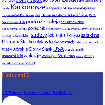
góry
góry izerskie
hotel
blogerzy
góry stołowe
Karkonosze
Karpacz
Kotlina Jeleniogórska
hotele
miasta na Dolnym Śląsku
Parki
las
lubuskie
Książański Park Krajobrazowy
podróże koleją
podsumowanie
Narodowe USA
poradnik
podsumowanie roku
Rudawy Janowickie
przyczepka wielofunkcyjna
sudety
szlaki na
Szklarska Poręba
spacer z dzieckiem
Dolnym Śląsku
szlaki w Karkonoszach
szlakzkarpacza
Tatry
USA
trasy górskie Dolny Śląsk
usa dziennik
wakacje
usawesttrip
Wrocław
Wałbrzych
Włochy
wózek
zima
zachodniopomorskie
Find us on IG
🚴‍♂️ 30 km pętla rowerowa z Polski do Ni