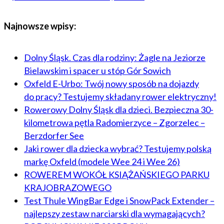
Najnowsze wpisy:
Dolny Śląsk. Czas dla rodziny: Żagle na Jeziorze
Bielawskim i spacer u stóp Gór Sowich
Oxfeld E-Urbo: Twój nowy sposób na dojazdy
do pracy? Testujemy składany rower elektryczny!
Rowerowy Dolny Śląsk dla dzieci. Bezpieczna 30-
kilometrowa pętla Radomierzyce – Zgorzelec –
Berzdorfer See
Jaki rower dla dziecka wybrać? Testujemy polską
markę Oxfeld (modele Wee 24 i Wee 26)
ROWEREM WOKÓŁ KSIĄŻAŃSKIEGO PARKU
KRAJOBRAZOWEGO
Test Thule WingBar Edge i SnowPack Extender –
najlepszy zestaw narciarski dla wymagających?