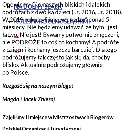
Opowiemy Ci o naszych bliskich i dalekich
NA DOLNY ŚLĄSK
podróżach z dwójką dzieci (ur. 2016, ur. 2018).
W 2019 roku byliśmy „w drodze” ponad 5
KOLEJAMI DOLNOŚLĄSKIMI
miesięcy. Nie będziemy udawać, że było i jest
łatwo. Nie jest! Bywamy potwornie zmęczeni,
ale PODROŻE to coś co kochamy! A podróże
z dziećmi kochamy jeszcze bardziej. Dlatego
podróżujemy tak często jak się da, choćby
blisko. Aktualnie podróżujemy głównie
po Polsce.
Rozgość się na naszym blogu!
Magda i Jacek Zbieraj
Zajęliśmy II miejsce w Mistrzostwach Blogerów
Polskiej Organizacji Turystycznej