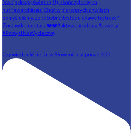
Czy wiedzieliście, że w Słowenii jest ponad 300