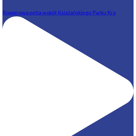
Rowerowa pętla wokół Książańskiego Parku Kra