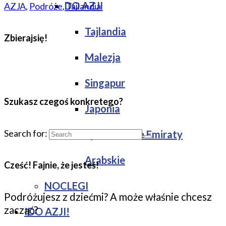
DO AZJI
AZJA
,
Podróże
,
Tajlandia
Tajlandia
Zbierajsię!
Malezja
Singapur
Szukasz czegoś konkretego?
Japonia
Search for:
Zjednoczone Emiraty
Arabskie
Cześć! Fajnie, że jesteś!
NOCLEGI
Podróżujesz z dziećmi? A może właśnie chcesz
zacząć?
!DO AZJI!