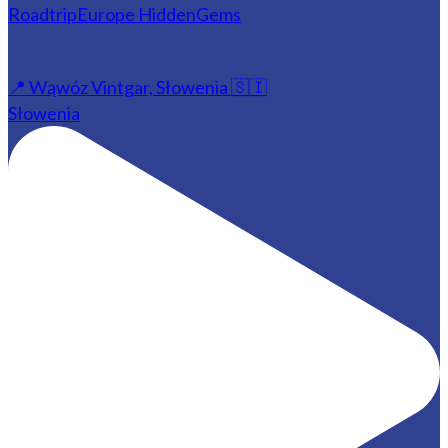
📍 Wąwóz Vintgar, Słowenia 🇸🇮
Słowenia