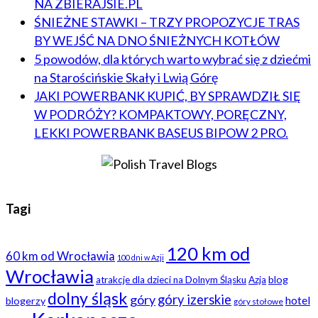
NA ZBIERAJSIE.PL
ŚNIEŻNE STAWKI – TRZY PROPOZYCJE TRAS
BY WEJŚĆ NA DNO ŚNIEŻNYCH KOTŁÓW
5 powodów, dla których warto wybrać się z dziećmi
na Starościńskie Skały i Lwią Górę
JAKI POWERBANK KUPIĆ, BY SPRAWDZIŁ SIĘ
W PODRÓŻY? KOMPAKTOWY, PORĘCZNY,
LEKKI POWERBANK BASEUS BIPOW 2 PRO.
Tagi
120 km od
60 km od Wrocławia
100 dni w Azji
Wrocławia
blog
atrakcje dla dzieci na Dolnym Śląsku
Azja
dolny śląsk
góry
góry izerskie
hotel
blogerzy
góry stołowe