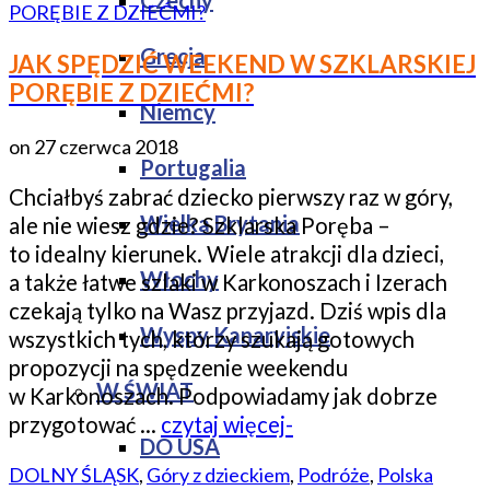
Czechy
Grecja
JAK SPĘDZIĆ WEEKEND W SZKLARSKIEJ
PORĘBIE Z DZIEĆMI?
Niemcy
on
27 czerwca 2018
Portugalia
Chciałbyś zabrać dziecko pierwszy raz w góry,
Wielka Brytania
ale nie wiesz gdzie? Szklarska Poręba –
to idealny kierunek. Wiele atrakcji dla dzieci,
Włochy
a także łatwe szlaki w Karkonoszach i Izerach
czekają tylko na Wasz przyjazd. Dziś wpis dla
Wyspy Kanaryjskie
wszystkich tych, którzy szukają gotowych
propozycji na spędzenie weekendu
W ŚWIAT
w Karkonoszach. Podpowiadamy jak dobrze
przygotować …
czytaj więcej-
DO USA
DOLNY ŚLĄSK
,
Góry z dzieckiem
,
Podróże
,
Polska