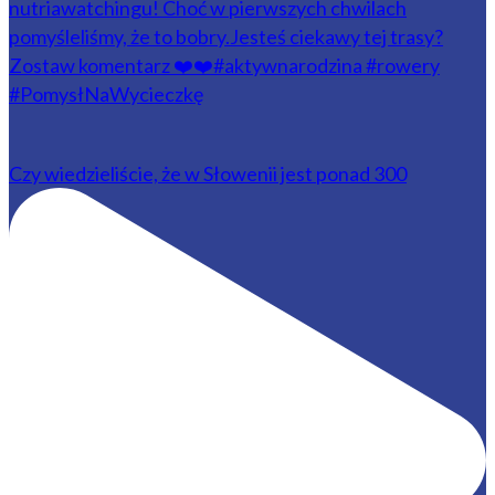
Czy wiedzieliście, że w Słowenii jest ponad 300