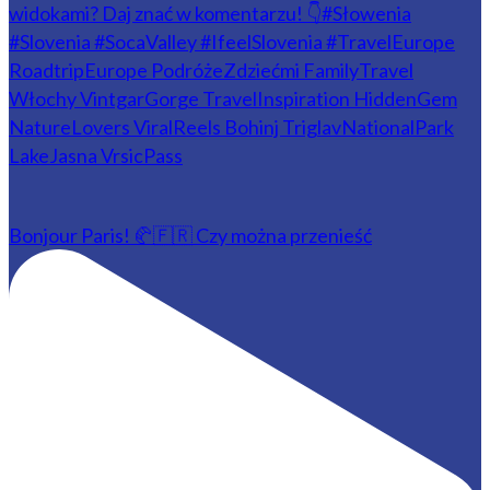
Bonjour Paris! 🥐🇫🇷 Czy można przenieść