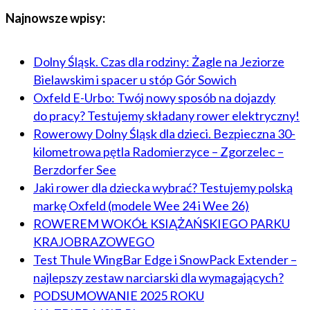
Najnowsze wpisy:
Dolny Śląsk. Czas dla rodziny: Żagle na Jeziorze
Bielawskim i spacer u stóp Gór Sowich
Oxfeld E-Urbo: Twój nowy sposób na dojazdy
do pracy? Testujemy składany rower elektryczny!
Rowerowy Dolny Śląsk dla dzieci. Bezpieczna 30-
kilometrowa pętla Radomierzyce – Zgorzelec –
Berzdorfer See
Jaki rower dla dziecka wybrać? Testujemy polską
markę Oxfeld (modele Wee 24 i Wee 26)
ROWEREM WOKÓŁ KSIĄŻAŃSKIEGO PARKU
KRAJOBRAZOWEGO
Test Thule WingBar Edge i SnowPack Extender –
najlepszy zestaw narciarski dla wymagających?
PODSUMOWANIE 2025 ROKU