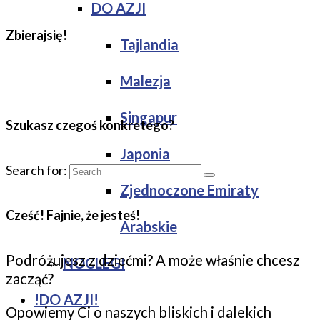
DO AZJI
Zbierajsię!
Tajlandia
Malezja
Singapur
Szukasz czegoś konkretego?
Japonia
Search for:
Zjednoczone Emiraty
Cześć! Fajnie, że jesteś!
Arabskie
Podróżujesz z dziećmi? A może właśnie chcesz
NOCLEGI
zacząć?
!DO AZJI!
Opowiemy Ci o naszych bliskich i dalekich