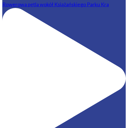
Rowerowa pętla wokół Książańskiego Parku Kra