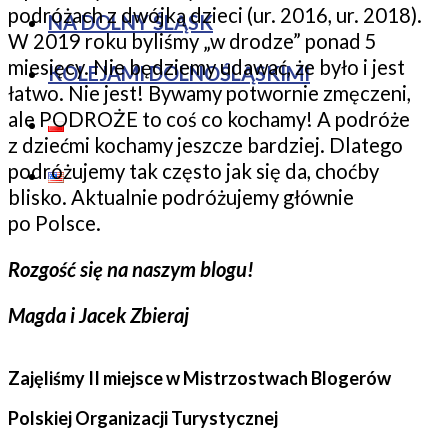
podróżach z dwójką dzieci (ur. 2016, ur. 2018).
NA DOLNY ŚLĄSK
W 2019 roku byliśmy „w drodze” ponad 5
miesięcy. Nie będziemy udawać, że było i jest
KOLEJAMI DOLNOŚLĄSKIMI
łatwo. Nie jest! Bywamy potwornie zmęczeni,
ale PODROŻE to coś co kochamy! A podróże
z dziećmi kochamy jeszcze bardziej. Dlatego
podróżujemy tak często jak się da, choćby
blisko. Aktualnie podróżujemy głównie
po Polsce.
Rozgość się na naszym blogu!
Magda i Jacek Zbieraj
Zajęliśmy II miejsce w Mistrzostwach Blogerów
Polskiej Organizacji Turystycznej