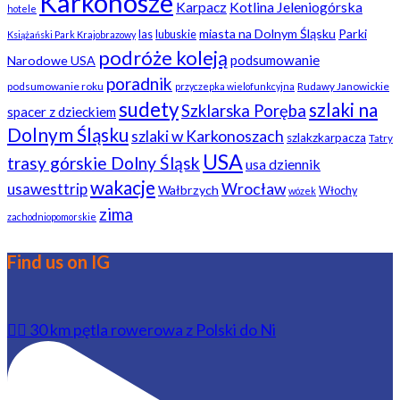
Karkonosze
Karpacz
Kotlina Jeleniogórska
hotele
miasta na Dolnym Śląsku
Parki
las
lubuskie
Książański Park Krajobrazowy
podróże koleją
podsumowanie
Narodowe USA
poradnik
podsumowanie roku
Rudawy Janowickie
przyczepka wielofunkcyjna
sudety
szlaki na
Szklarska Poręba
spacer z dzieckiem
Dolnym Śląsku
szlaki w Karkonoszach
szlakzkarpacza
Tatry
USA
trasy górskie Dolny Śląsk
usa dziennik
wakacje
usawesttrip
Wrocław
Wałbrzych
Włochy
wózek
zima
zachodniopomorskie
Find us on IG
🚴‍♂️ 30 km pętla rowerowa z Polski do Ni