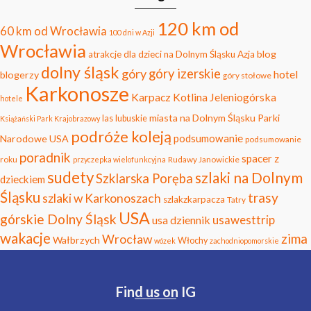
120 km od
60 km od Wrocławia
100 dni w Azji
Wrocławia
blog
atrakcje dla dzieci na Dolnym Śląsku
Azja
dolny śląsk
góry
góry izerskie
hotel
blogerzy
góry stołowe
Karkonosze
Karpacz
Kotlina Jeleniogórska
hotele
miasta na Dolnym Śląsku
Parki
las
lubuskie
Książański Park Krajobrazowy
podróże koleją
podsumowanie
Narodowe USA
podsumowanie
poradnik
spacer z
roku
Rudawy Janowickie
przyczepka wielofunkcyjna
sudety
szlaki na Dolnym
Szklarska Poręba
dzieckiem
Śląsku
trasy
szlaki w Karkonoszach
szlakzkarpacza
Tatry
USA
górskie Dolny Śląsk
usawesttrip
usa dziennik
wakacje
zima
Wrocław
Wałbrzych
Włochy
wózek
zachodniopomorskie
Find us on IG