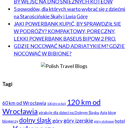
BY WEJŚĆ NA DNO ŚNIEŻNYCH KOTŁÓW
5 powodów, dla których warto wybrać się z dziećmi
na Starościńskie Skały i Lwią Górę
JAKI POWERBANK KUPIĆ, BY SPRAWDZIŁ SIĘ
W PODRÓŻY? KOMPAKTOWY, PORĘCZNY,
LEKKI POWERBANK BASEUS BIPOW 2 PRO.
GDZIE NOCOWAĆ NAD ADRIATYKIEM? GDZIE
NOCOWAĆ W BIBIONE?
Tagi
120 km od
60 km od Wrocławia
100 dni w Azji
Wrocławia
blog
atrakcje dla dzieci na Dolnym Śląsku
Azja
dolny śląsk
góry
góry izerskie
hotel
blogerzy
góry stołowe