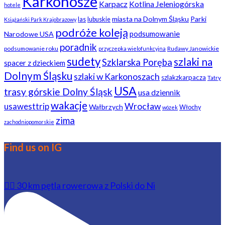
Karkonosze
Karpacz
Kotlina Jeleniogórska
hotele
miasta na Dolnym Śląsku
Parki
las
lubuskie
Książański Park Krajobrazowy
podróże koleją
podsumowanie
Narodowe USA
poradnik
podsumowanie roku
Rudawy Janowickie
przyczepka wielofunkcyjna
sudety
szlaki na
Szklarska Poręba
spacer z dzieckiem
Dolnym Śląsku
szlaki w Karkonoszach
szlakzkarpacza
Tatry
USA
trasy górskie Dolny Śląsk
usa dziennik
wakacje
usawesttrip
Wrocław
Wałbrzych
Włochy
wózek
zima
zachodniopomorskie
Find us on IG
🚴‍♂️ 30 km pętla rowerowa z Polski do Ni