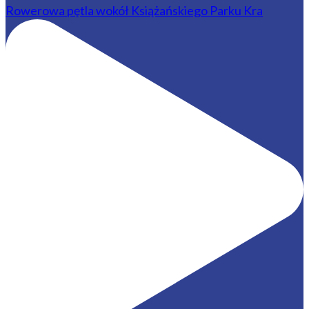
Rowerowa pętla wokół Książańskiego Parku Kra