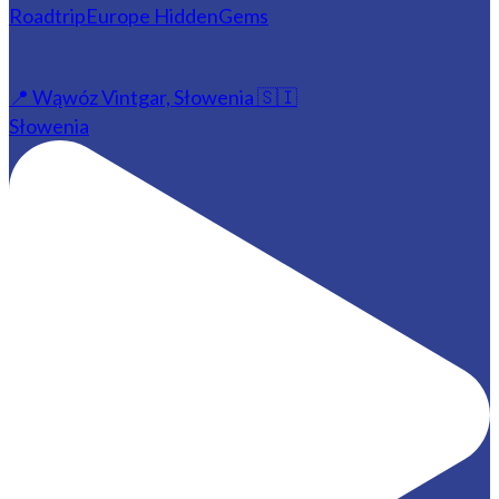
📍 Wąwóz Vintgar, Słowenia 🇸🇮
Słowenia