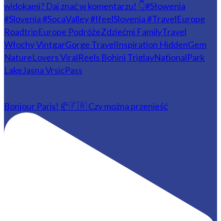
Bonjour Paris! 🥐🇫🇷 Czy można przenieść