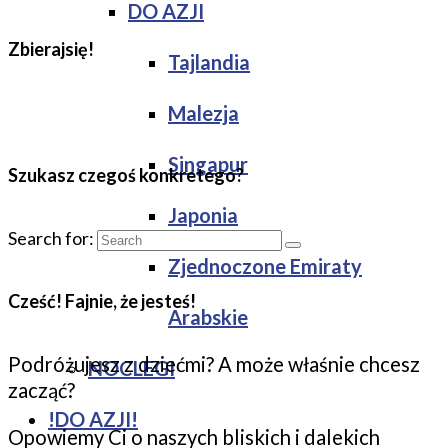
DO AZJI
Zbierajsię!
Tajlandia
Malezja
Singapur
Szukasz czegoś konkretego?
Japonia
Search for:
Zjednoczone Emiraty
Cześć! Fajnie, że jesteś!
Arabskie
Podróżujesz z dziećmi? A może właśnie chcesz
NOCLEGI
zacząć?
!DO AZJI!
Opowiemy Ci o naszych bliskich i dalekich