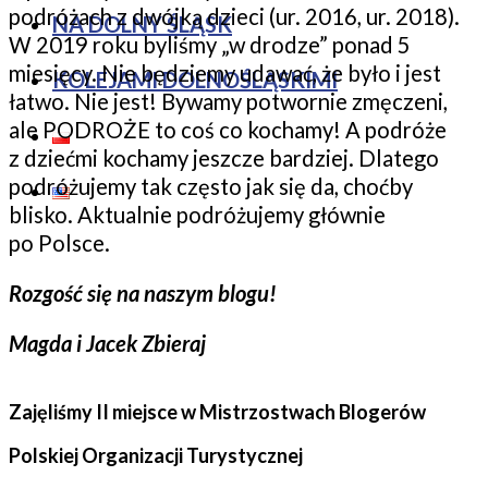
podróżach z dwójką dzieci (ur. 2016, ur. 2018).
NA DOLNY ŚLĄSK
W 2019 roku byliśmy „w drodze” ponad 5
miesięcy. Nie będziemy udawać, że było i jest
KOLEJAMI DOLNOŚLĄSKIMI
łatwo. Nie jest! Bywamy potwornie zmęczeni,
ale PODROŻE to coś co kochamy! A podróże
z dziećmi kochamy jeszcze bardziej. Dlatego
podróżujemy tak często jak się da, choćby
blisko. Aktualnie podróżujemy głównie
po Polsce.
Rozgość się na naszym blogu!
Magda i Jacek Zbieraj
Zajęliśmy II miejsce w Mistrzostwach Blogerów
Polskiej Organizacji Turystycznej