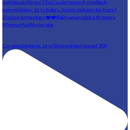
Czy wiedzieliście, że w Słowenii jest ponad 300