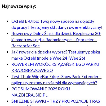
Najnowsze wpisy:
Oxfeld E-Urbo: Twój nowy sposób na dojazdy
do pracy? Testujemy składany rower elektryczny!
Rowerowy Dolny Śląsk dla dzieci. Bezpieczna 30-
kilometrowa pętla Radomierzyce – Zgorzelec –
Berzdorfer See
Jaki rower dla dziecka wybrać? Testujemy polską
markę Oxfeld (modele Wee 24 i Wee 26)
ROWEREM WOKÓŁ KSIĄŻAŃSKIEGO PARKU
KRAJOBRAZOWEGO
Test Thule WingBar Edge i SnowPack Extender –
najlepszy zestaw narciarski dla wymagających?
PODSUMOWANIE 2025 ROKU
NA ZBIERAJSIE.PL
ŚNIEŻNE STAWKI – TRZY PROPOZYCJE TRAS