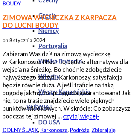
Czechy
Grecja
ZIMOWA WYCIECZKA Z KARPACZA
DO LUCNI BOUDY
Niemcy
on
8 stycznia 2024
Portugalia
Zabieram Was dziś na zimową wycieczkę
Wielka Brytania
w Karkonosze. Niech to będzie alternatywa dla
wejścia na Śnieżkę. Bo choć nie zdobędziecie
Włochy
najwyższego szczytu Karkonoszy, satysfakcja
będzie równie duża. A jeśli traficie na taką
Wyspy Kanaryjskie
pogodę jak my, to i przygoda gwarantowana! Jak
nie, to na trasie znajdziecie wiele pięknych
W ŚWIAT
punktów widokowych. W skrócie: Co zobaczysz
podczas tej zimowej …
czytaj więcej-
DO USA
DOLNY ŚLĄSK
,
Karkonosze
,
Podróże
,
Zbieraj się