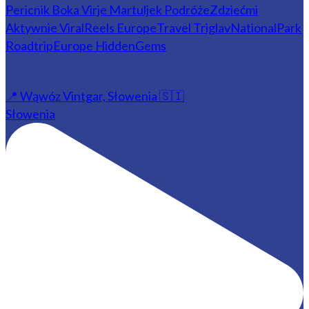
📍 Wąwóz Vintgar, Słowenia 🇸🇮
Słowenia