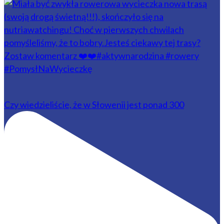
Czy wiedzieliście, że w Słowenii jest ponad 300