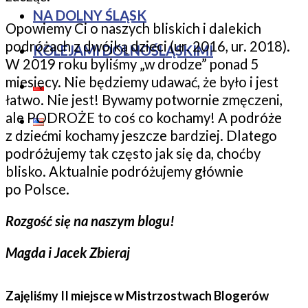
NA DOLNY ŚLĄSK
Opowiemy Ci o naszych bliskich i dalekich
podróżach z dwójką dzieci (ur. 2016, ur. 2018).
KOLEJAMI DOLNOŚLĄSKIMI
W 2019 roku byliśmy „w drodze” ponad 5
miesięcy. Nie będziemy udawać, że było i jest
łatwo. Nie jest! Bywamy potwornie zmęczeni,
ale PODROŻE to coś co kochamy! A podróże
z dziećmi kochamy jeszcze bardziej. Dlatego
podróżujemy tak często jak się da, choćby
blisko. Aktualnie podróżujemy głównie
po Polsce.
Rozgość się na naszym blogu!
Magda i Jacek Zbieraj
Zajęliśmy II miejsce w Mistrzostwach Blogerów