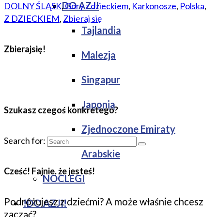
DO AZJI
DOLNY ŚLĄSK
,
Góry z dzieckiem
,
Karkonosze
,
Polska
,
Z DZIECKIEM
,
Zbieraj się
Tajlandia
Zbierajsię!
Malezja
Singapur
Japonia
Szukasz czegoś konkretego?
Zjednoczone Emiraty
Search for:
Arabskie
Cześć! Fajnie, że jesteś!
NOCLEGI
Podróżujesz z dziećmi? A może właśnie chcesz
!DO AZJI!
zacząć?