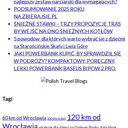
najlepszy zestaw narciarski dla wymagających?
PODSUMOWANIE 2025 ROKU
NA ZBIERAJSIE.PL
ŚNIEŻNE STAWKI – TRZY PROPOZYCJE TRAS
BY WEJŚĆ NA DNO ŚNIEŻNYCH KOTŁÓW
5 powodów, dla których warto wybrać się z dziećmi
na Starościńskie Skały i Lwią Górę
JAKI POWERBANK KUPIĆ, BY SPRAWDZIŁ SIĘ
W PODRÓŻY? KOMPAKTOWY, PORĘCZNY,
LEKKI POWERBANK BASEUS BIPOW 2 PRO.
Tagi
120 km od
60 km od Wrocławia
100 dni w Azji
Wrocławia
blog
atrakcje dla dzieci na Dolnym Śląsku
Azja