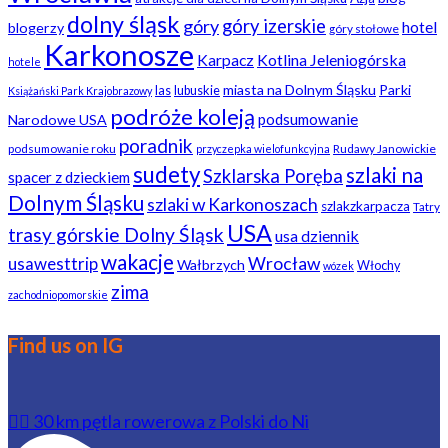
dolny śląsk
góry
góry izerskie
hotel
blogerzy
góry stołowe
Karkonosze
Karpacz
Kotlina Jeleniogórska
hotele
miasta na Dolnym Śląsku
Parki
las
lubuskie
Książański Park Krajobrazowy
podróże koleją
podsumowanie
Narodowe USA
poradnik
podsumowanie roku
Rudawy Janowickie
przyczepka wielofunkcyjna
sudety
szlaki na
Szklarska Poręba
spacer z dzieckiem
Dolnym Śląsku
szlaki w Karkonoszach
szlakzkarpacza
Tatry
USA
trasy górskie Dolny Śląsk
usa dziennik
wakacje
usawesttrip
Wrocław
Wałbrzych
Włochy
wózek
zima
zachodniopomorskie
Find us on IG
🚴‍♂️ 30 km pętla rowerowa z Polski do Ni