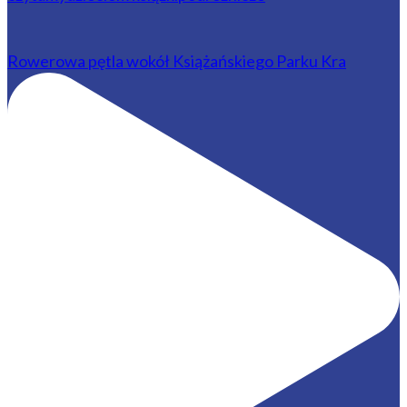
Rowerowa pętla wokół Książańskiego Parku Kra