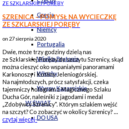
Czechy
Grecja
SZRENICA – POMYSŁ NA WYCIECZKĘ
ZE SZKLARSKIEJ PORĘBY
Niemcy
on
27 sierpnia 2020
Portugalia
Dwie, może trzy godziny dzielą nas
Wielka Brytania
ze Szklarskiej Poręby do szczytu Szrenicy, skąd
można cieszyć oko wspaniałymi panoramami
Włochy
Karkonoszy i Kotliny Jeleniogórskiej.
Na najmłodszych, prócz satysfakcji, czeka
Wyspy Kanaryjskie
tajemniczy hologram z Magicznego Szlaku
Ducha Gór, naleśniki z jagodami i medal
W ŚWIAT
„Zdobywcy Szrenicy”. Którym szlakiem wejść
na szczyt? Co zobaczyć w okolicy Szrenicy? …
DO USA
czytaj więcej-