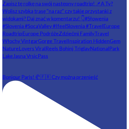
Bonjour Paris! 🥐🇫🇷 Czy można przenieść