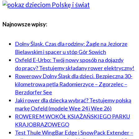
Najnowsze wpisy:
Dolny Śląsk. Czas dla rodziny: Żagle na Jeziorze
Bielawskim i spacer u stóp Gór Sowich
Oxfeld E-Urbo: Twój nowy sposób na dojazdy
do pracy? Testujemy składany rower elektryczny!
Rowerowy Dolny Śląsk dla dzieci. Bezpieczna 30-
kilometrowa pętla Radomierzyce – Zgorzelec –
Berzdorfer See
Jaki rower dla dziecka wybrać? Testujemy polską
markę Oxfeld (modele Wee 24 i Wee 26)
ROWEREM WOKÓŁ KSIĄŻAŃSKIEGO PARKU
KRAJOBRAZOWEGO
Test Thule WingBar Edge i SnowPack Extender –