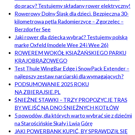
do pracy? Testujemy składany rower elektryczny!
Rowerowy Dolny Śląsk dla dzieci. Bezpieczna 30-
kilometrowa pętla Radomierzyce – Zgorzelec –
Berzdorfer See
Jaki rower dla dziecka wybrać? Testujemy polską
markę Oxfeld (modele Wee 24 i Wee 26)
ROWEREM WOKÓŁ KSIĄŻAŃSKIEGO PARKU
KRAJOBRAZOWEGO
Test Thule WingBar Edge i SnowPack Extender –
najlepszy zestaw narciarski dla wymagających?
PODSUMOWANIE 2025 ROKU
NA ZBIERAJSIE.PL
ŚNIEŻNE STAWKI – TRZY PROPOZYCJE TRAS
BY WEJŚĆ NA DNO ŚNIEŻNYCH KOTŁÓW
5 powodów, dla których warto wybrać się z dziećmi
na Starościńskie Skały i Lwią Górę
JAKI POWERBANK KUPIĆ, BY SPRAWDZIŁ SIĘ