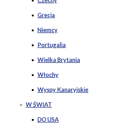
Czechy
Grecja
Niemcy
Portugalia
Wielka Brytania
Włochy
Wyspy Kanaryjskie
W ŚWIAT
DO USA