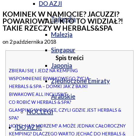
DO AZJI
KOMINEK W NAMIOCIE? JACUZZI?
Tajlandia
POWARIOWALI! KTO TO WIDZIAŁ?!
TAKIE RZECZY W HERBALS&SPA
Malezja
on
2 października 2018
Singapur
Spis treści
Japonia
ZBIERAJ SIĘ I JEDŹ NA KEMPING
WSPOMNIENIE BIWAKOWEGO ŻYCIA
Zjednoczone Emiraty
HERBALS & SPA – DOMKI JAK Z BAJKI
BIWAKOWE ALL INCLUSIVE
Arabskie
CO ROBIĆ W HERBALS & SPA?
GLAMPING W POLSCE, CZYLI GDZIE JEST HERBALS &
NOCLEGI
SPA?
HOTEL NAD MORZEM? A MOŻE JEDNAK CAŁOROCZNY
!DO AZJI!
KEMPING? DLACZEGO WARTO JECHAĆ DO HERBALS &