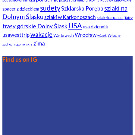
podsumowanie roku
Rudawy Janowickie
przyczepka wielofunkcyjna
sudety
szlaki na
Szklarska Poręba
spacer z dzieckiem
Dolnym Śląsku
szlaki w Karkonoszach
szlakzkarpacza
Tatry
USA
trasy górskie Dolny Śląsk
usa dziennik
wakacje
usawesttrip
Wrocław
Wałbrzych
Włochy
wózek
zima
zachodniopomorskie
Find us on IG