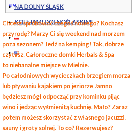
NA DOLNY ŚLĄSK
SPA
KOLEJAMI DOLNOŚLĄSKIMI
Chcesz spróbować czegoś nowego? Kochasz
przyrodę? Marzy Ci się weekend nad morzem
poza sezonem? Jedź na kemping! Tak, dobrze
czytasz. Całoroczne domki Herbals & Spa
to niebanalne miejsce w Mielnie.
Po całodniowych wycieczkach brzegiem morza
lub pływaniu kajakiem po jeziorze Jamno
będziesz mógł odpocząć przy kominku pijąc
wino i jedząc wyśmienitą kuchnię. Mało? Zaraz
potem możesz skorzystać z własnego jacuzzi,
sauny i groty solnej. To co? Rezerwujesz?