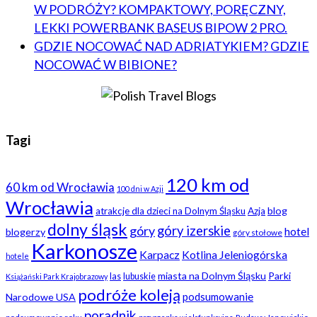
W PODRÓŻY? KOMPAKTOWY, PORĘCZNY,
LEKKI POWERBANK BASEUS BIPOW 2 PRO.
GDZIE NOCOWAĆ NAD ADRIATYKIEM? GDZIE
NOCOWAĆ W BIBIONE?
Tagi
120 km od
60 km od Wrocławia
100 dni w Azji
Wrocławia
blog
atrakcje dla dzieci na Dolnym Śląsku
Azja
dolny śląsk
góry
góry izerskie
hotel
blogerzy
góry stołowe
Karkonosze
Karpacz
Kotlina Jeleniogórska
hotele
miasta na Dolnym Śląsku
Parki
las
lubuskie
Książański Park Krajobrazowy
podróże koleją
podsumowanie
Narodowe USA
poradnik