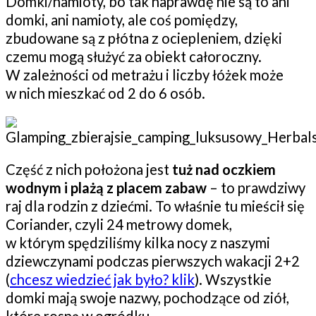
Domki/namioty, bo tak naprawdę nie są to ani
domki, ani namioty, ale coś pomiędzy,
zbudowane są z płótna z ociepleniem, dzięki
czemu mogą służyć za obiekt całoroczny.
W zależności od metrażu i liczby łóżek może
w nich mieszkać od 2 do 6 osób.
Część z nich położona jest
tuż nad oczkiem
wodnym i plażą z placem zabaw
– to prawdziwy
raj dla rodzin z dziećmi. To właśnie tu mieścił się
Coriander, czyli 24 metrowy domek,
w którym spędziliśmy kilka nocy z naszymi
dziewczynami podczas pierwszych wakacji 2+2
(
chcesz wiedzieć jak było? klik
). Wszystkie
domki mają swoje nazwy, pochodzące od ziół,