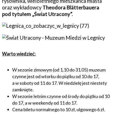
rysownika, wieloletniego mieszkańca miasta
oraz wykładowcy
Theodora Blätterbauera
pod tytułem „Świat Utracony”.
Warto wiedzieć:
W sezonie zimowym (od 1.10 do 31.05) muzeum
czynne jest od wtorku do piątku od 10 do 17,
a w soboty od 11 do 17. W niedzielę jest niestety
zamknięte.
W sezonie letnim czynne od środy do piątku od 10
do 17, a w weekendy od 11 do 17.
Cena biletu normalnego to 10 zł, ulgowego 6 zł.