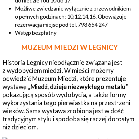
do niedzieli od 10 do 17.
Możliwe zwiedzanie wyłącznie z przewodnikiem
o pełnych godzinach: 10,12,14,16. Obowiązuje
rezerwacja miejsc pod tel. 798 654 247
Wstęp bezpłatny
MUZEUM MIEDZI W LEGNICY
Historia Legnicy nieodłącznie związana jest
z wydobyciem miedzi. W mieści możemy
odwiedzić Muzeum Miedzi, które prezentuje
wystawę
„Miedź, dzieje niezwykłego metalu”
pokazującą sposób wydobycia, a także formy
wykorzystania tego pierwiastka na przestrzeni
wieków. Sama wystawa zrobiona jest w dość
tradycyjnym stylu i spodoba się raczej dorosłym
niż dzieciom.