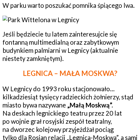
W parku warto poszukać pomnika śpiącego lwa.
Jeśli będziecie tu latem zainteresujcie się
fontanną multimedialną oraz zabytkowym
budynkiem palmiarni w Legnicy (aktualnie
niestety zamkniętym).
LEGNICA – MAŁA MOSKWA?
W Legnicy do 1993 roku stacjonowało…
kilkadziesiąt tysięcy radzieckich żołnierzy, stąd
miasto bywa nazywane
„Małą Moskwą”.
Na deskach legnickiego teatru przez 20 lat
po wojnie grał rosyjski zespół teatralny,
na dworzec kolejowy przyjeżdżał pociąg
tylko dla Rosjan relacji „Legnica-Moskwa”, a sami