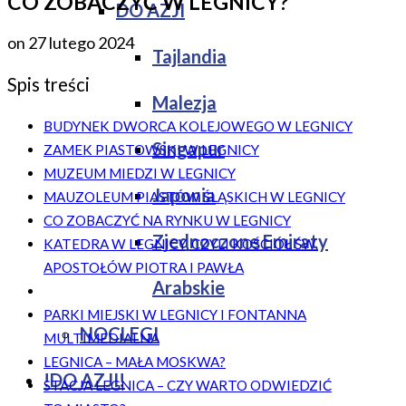
CO ZOBACZYĆ W LEGNICY?
DO AZJI
on
27 lutego 2024
Tajlandia
Spis treści
Malezja
BUDYNEK DWORCA KOLEJOWEGO W LEGNICY
Singapur
ZAMEK PIASTOWSKI W LEGNICY
MUZEUM MIEDZI W LEGNICY
Japonia
MAUZOLEUM PIASTÓW ŚLĄSKICH W LEGNICY
CO ZOBACZYĆ NA RYNKU W LEGNICY
Zjednoczone Emiraty
KATEDRA W LEGNICY, CZYLI KOŚCIÓŁ ŚW.
APOSTOŁÓW PIOTRA I PAWŁA
Arabskie
PARKI MIEJSKI W LEGNICY I FONTANNA
NOCLEGI
MULTIMEDIALNA
LEGNICA – MAŁA MOSKWA?
!DO AZJI!
STACJA LEGNICA – CZY WARTO ODWIEDZIĆ