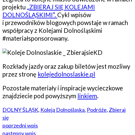
projektu
„ZBIERAJ SIĘ KOLEJAMI
DOLNOŚLĄSKIMI”.
Cykl wpisów
i przewodników blogowych powstaje w ramach
współpracy z Kolejami Dolnośląskimi
#materiałsponsorowany.
Rozkłady jazdy oraz zakup biletów jest mozliwy
przez stronę
kolejedolnoslaskie.pl
Pozostałe materiały i inspiracje wycieczkowe
znajdziecie pod powyższym
linkiem
.
DOLNY ŚLĄSK
,
Koleją Dolnośląską
,
Podróże
,
Zbieraj
się
poprzedni wpis
następny wpis