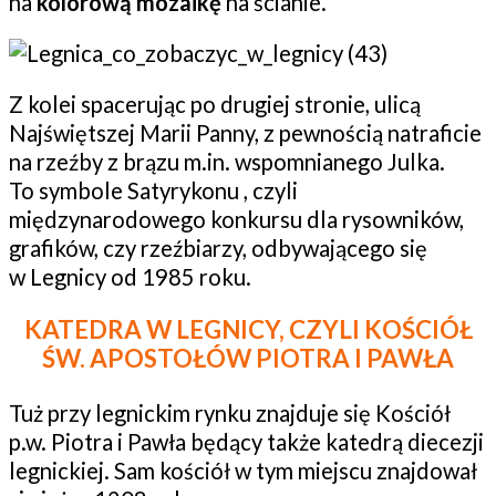
na
kolorową mozaikę
na ścianie.
Z kolei spacerując po drugiej stronie, ulicą
Najświętszej Marii Panny, z pewnością natraficie
na rzeźby z brązu m.in. wspomnianego Julka.
To symbole Satyrykonu , czyli
międzynarodowego konkursu dla rysowników,
grafików, czy rzeźbiarzy, odbywającego się
w Legnicy od 1985 roku.
KATEDRA W LEGNICY, CZYLI KOŚCIÓŁ
ŚW. APOSTOŁÓW PIOTRA I PAWŁA
Tuż przy legnickim rynku znajduje się Kościół
p.w. Piotra i Pawła będący także katedrą diecezji
legnickiej. Sam kościół w tym miejscu znajdował