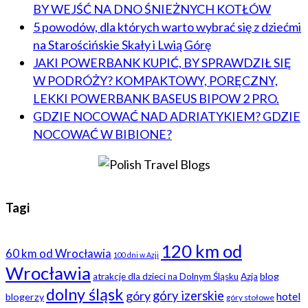
BY WEJŚĆ NA DNO ŚNIEŻNYCH KOTŁÓW
5 powodów, dla których warto wybrać się z dziećmi
na Starościńskie Skały i Lwią Górę
JAKI POWERBANK KUPIĆ, BY SPRAWDZIŁ SIĘ
W PODRÓŻY? KOMPAKTOWY, PORĘCZNY,
LEKKI POWERBANK BASEUS BIPOW 2 PRO.
GDZIE NOCOWAĆ NAD ADRIATYKIEM? GDZIE
NOCOWAĆ W BIBIONE?
Tagi
120 km od
60 km od Wrocławia
100 dni w Azji
Wrocławia
blog
atrakcje dla dzieci na Dolnym Śląsku
Azja
dolny śląsk
góry
góry izerskie
hotel
blogerzy
góry stołowe