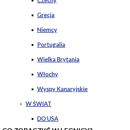
Czechy
Grecja
Niemcy
Portugalia
Wielka Brytania
Włochy
Wyspy Kanaryjskie
W ŚWIAT
DO USA