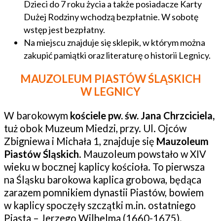
Dzieci do 7 roku życia a także posiadacze Karty
Dużej Rodziny wchodzą bezpłatnie. W sobotę
wstęp jest bezpłatny.
Na miejscu znajduje się sklepik, w którym można
zakupić pamiątki oraz literaturę o historii Legnicy.
MAUZOLEUM PIASTÓW ŚLĄSKICH
W LEGNICY
W barokowym
kościele pw. św. Jana Chrzciciela,
tuż obok Muzeum Miedzi, przy. Ul. Ojców
Zbigniewa i Michała 1, znajduje się
Mauzoleum
Piastów Śląskich
. Mauzoleum powstało w XIV
wieku w bocznej kaplicy kościoła. To pierwsza
na Śląsku barokowa kaplica grobowa, będąca
zarazem pomnikiem dynastii Piastów, bowiem
w kaplicy spoczęły szczątki m.in. ostatniego
Piasta – Jerzego Wilhelma (1660-1675).