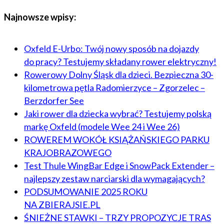
Najnowsze wpisy:
Oxfeld E-Urbo: Twój nowy sposób na dojazdy
do pracy? Testujemy składany rower elektryczny!
Rowerowy Dolny Śląsk dla dzieci. Bezpieczna 30-
kilometrowa pętla Radomierzyce – Zgorzelec –
Berzdorfer See
Jaki rower dla dziecka wybrać? Testujemy polską
markę Oxfeld (modele Wee 24 i Wee 26)
ROWEREM WOKÓŁ KSIĄŻAŃSKIEGO PARKU
KRAJOBRAZOWEGO
Test Thule WingBar Edge i SnowPack Extender –
najlepszy zestaw narciarski dla wymagających?
PODSUMOWANIE 2025 ROKU
NA ZBIERAJSIE.PL
ŚNIEŻNE STAWKI – TRZY PROPOZYCJE TRAS