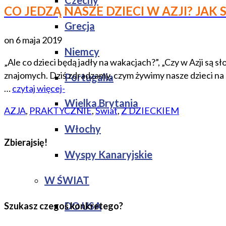
Czechy
CO JEDZĄ NASZE DZIECI W AZJI? JA
Grecja
on
6 maja 2019
Niemcy
„Ale co dzieci będą jadły na wakacjach?”, „Czy w Azji są sł
znajomych. Dziś zdradzamy, czym żywimy nasze dzieci na a
Portugalia
…
czytaj więcej-
Wielka Brytania
AZJA
,
PRAKTYCZNIE
,
Świat
,
Z DZIECKIEM
Włochy
Zbierajsię!
Wyspy Kanaryjskie
W ŚWIAT
DO USA
Szukasz czegoś konkretego?