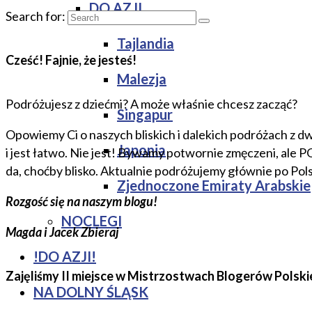
DO AZJI
Search for:
Tajlandia
Cześć! Fajnie, że jesteś!
Malezja
Podróżujesz z dziećmi? A może właśnie chcesz zacząć?
Singapur
Opowiemy Ci o naszych bliskich i dalekich podróżach z dw
Japonia
i jest łatwo. Nie jest! Bywamy potwornie zmęczeni, ale 
da, choćby blisko. Aktualnie podróżujemy głównie po Pol
Zjednoczone Emiraty Arabskie
Rozgość się na naszym blogu!
NOCLEGI
Magda i Jacek Zbieraj
!DO AZJI!
Zajęliśmy II miejsce w Mistrzostwach Blogerów Polski
NA DOLNY ŚLĄSK