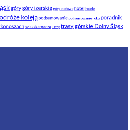
ląsk
góry
góry izerskie
hotel
góry stołowe
hotele
odróże koleją
poradnik
podsumowanie
podsumowanie roku
trasy górskie Dolny Śląsk
arkonoszach
szlakzkarpacza
Tatry