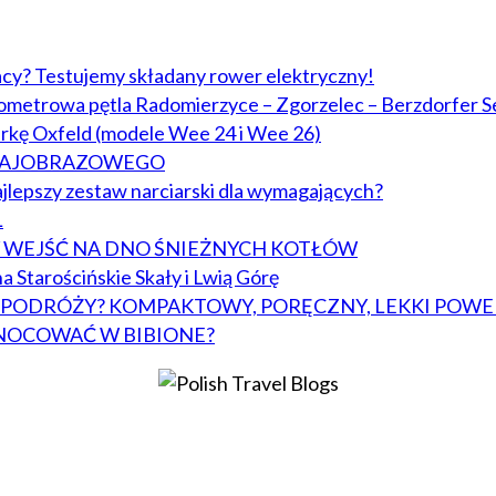
acy? Testujemy składany rower elektryczny!
lometrowa pętla Radomierzyce – Zgorzelec – Berzdorfer S
arkę Oxfeld (modele Wee 24 i Wee 26)
KRAJOBRAZOWEGO
jlepszy zestaw narciarski dla wymagających?
L
BY WEJŚĆ NA DNO ŚNIEŻNYCH KOTŁÓW
a Starościńskie Skały i Lwią Górę
W PODRÓŻY? KOMPAKTOWY, PORĘCZNY, LEKKI POWE
NOCOWAĆ W BIBIONE?