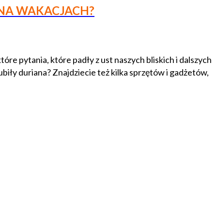
I NA WAKACJACH?
które pytania, które padły z ust naszych bliskich i dalszych
biły duriana? Znajdziecie też kilka sprzętów i gadżetów,