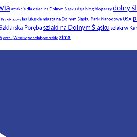
wia
dolny ś
blog
blogerzy
atrakcje dla dzieci na Dolnym Śląsku
Azja
p
miasta na Dolnym Śląsku
Parki Narodowe USA
las
lubuskie
k Krajobrazowy
szlaki na Dolnym Śląsku
Szklarska Poręba
szlaki w K
zima
w
Włochy
wózek
zachodniopomorskie