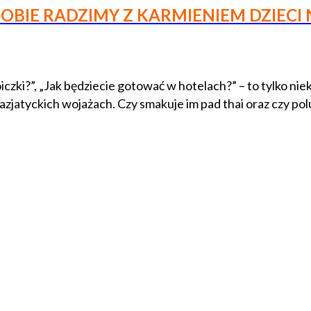
K SOBIE RADZIMY Z KARMIENIEM DZIEC
oiczki?”, „Jak będziecie gotować w hotelach?” – to tylko nie
zjatyckich wojażach. Czy smakuje im pad thai oraz czy polu