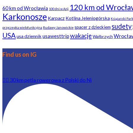
120 km od Wrocła
60 km od Wrocławia
100 dni w Azji
Karkonosze
Karpacz
Kotlina Jeleniogórska
Książański Par
sudety
spacer z dzieckiem
Rudawy Janowickie
przyczepka wielofunkcyjna
USA
wakacje
usawesttrip
Wrocła
usa dziennik
Wałbrzych
Find us on IG
🚴‍♂️ 30 km pętla rowerowa z Polski do Ni