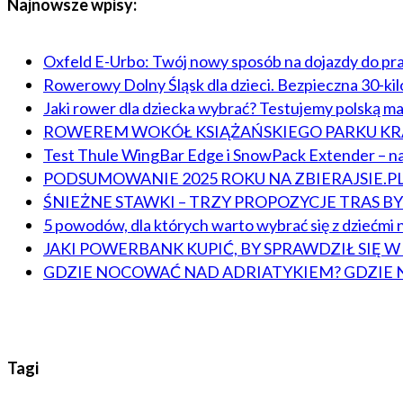
Najnowsze wpisy:
Oxfeld E-Urbo: Twój nowy sposób na dojazdy do pr
Rowerowy Dolny Śląsk dla dzieci. Bezpieczna 30-ki
Jaki rower dla dziecka wybrać? Testujemy polską m
ROWEREM WOKÓŁ KSIĄŻAŃSKIEGO PARKU 
Test Thule WingBar Edge i SnowPack Extender – na
PODSUMOWANIE 2025 ROKU NA ZBIERAJSIE.P
ŚNIEŻNE STAWKI – TRZY PROPOZYCJE TRAS 
5 powodów, dla których warto wybrać się z dziećmi n
JAKI POWERBANK KUPIĆ, BY SPRAWDZIŁ SIĘ 
GDZIE NOCOWAĆ NAD ADRIATYKIEM? GDZIE 
Tagi