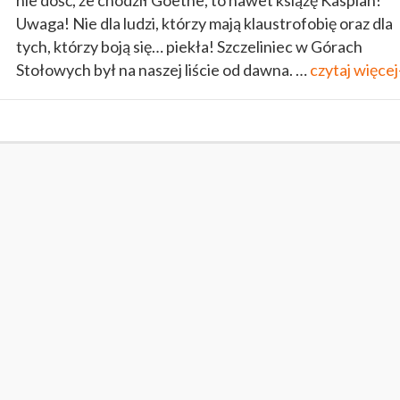
nie dość, że chodził Goethe, to nawet książę Kaspian!
Uwaga! Nie dla ludzi, którzy mają klaustrofobię oraz dla
tych, którzy boją się… piekła! Szczeliniec w Górach
Stołowych był na naszej liście od dawna. …
czytaj więcej