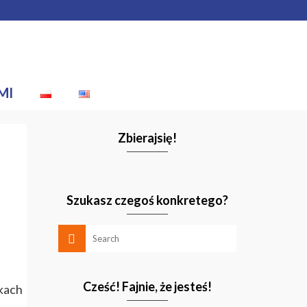
MI
Zbierajsię!
Szukasz czegoś konkretego?
Cześć! Fajnie, że jesteś!
akach