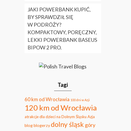
JAKI POWERBANK KUPIĆ,
BY SPRAWDZIŁ SIĘ
W PODRÓŻY?
KOMPAKTOWY, PORĘCZNY,
LEKKI POWERBANK BASEUS
BIPOW 2 PRO.
Tagi
60 km od Wrocławia
100 dni w Azji
120 km od Wrocławia
atrakcje dla dzieci na Dolnym Śląsku
Azja
dolny śląsk
góry
blog
blogerzy