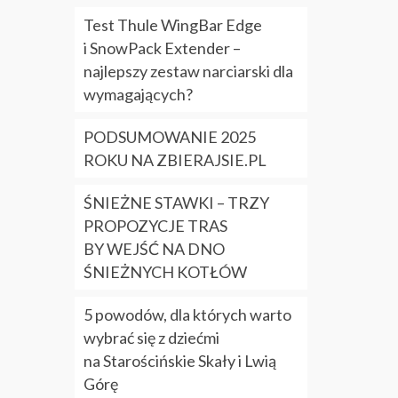
Test Thule WingBar Edge
i SnowPack Extender –
najlepszy zestaw narciarski dla
wymagających?
PODSUMOWANIE 2025
ROKU NA ZBIERAJSIE.PL
ŚNIEŻNE STAWKI – TRZY
PROPOZYCJE TRAS
BY WEJŚĆ NA DNO
ŚNIEŻNYCH KOTŁÓW
5 powodów, dla których warto
wybrać się z dziećmi
na Starościńskie Skały i Lwią
Górę