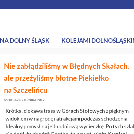
mediach
Nasze Wyzwanie
NA DOLNY ŚLĄSK
KOLEJAMI DOLNOŚLĄSKI
Nie zabłądziliśmy w Błędnych Skałach,
ale przeżyliśmy błotne Piekiełko
na Szczelińcu
on
18 PAŹDZIERNIKA 2017
Krótka, ciekawa trasa w Górach Stołowych z pięknym
widokiem w nagrodę i atrakcjami podczas schodzenia.
Idealny pomysł na jednodniową wycieczkę. Po tych szl