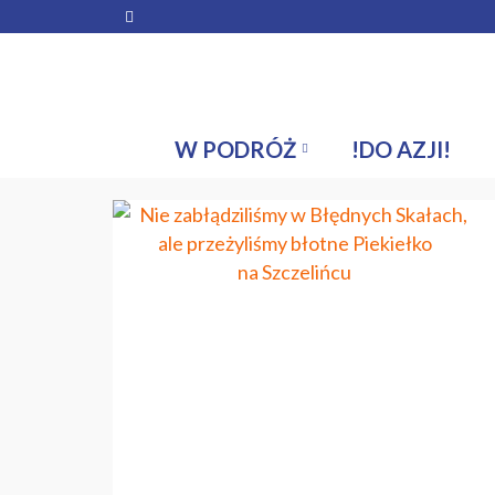
O nas
Współpraca
Collaboration
O nas w 
W PODRÓŻ
!DO AZJI!