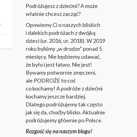
Podróżujesz z dziećmi? A może
właśnie chcesz zacząć?
-
Opowiemy Ci o naszych bliskich
i dalekich podróżach z dwójką
dzieci (ur. 2016, ur. 2018). W 2019
roku byliśmy „w drodze” ponad 5
miesięcy. Nie będziemy udawać,
że było i jest łatwo. Nie jest!
Bywamy potwornie zmęczeni,
ale PODROŻE to coś
co kochamy! A podróże z dziećmi
kochamy jeszcze bardziej.
Dlatego podróżujemy tak często
jak się da, choćby blisko. Aktualnie
podróżujemy głównie po Polsce.
Rozgość się na naszym blogu!