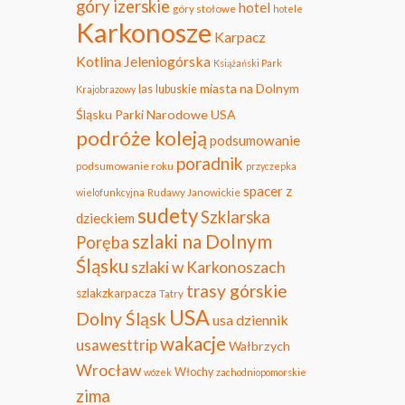
góry izerskie
hotel
góry stołowe
hotele
Karkonosze
Karpacz
Kotlina Jeleniogórska
Książański Park
miasta na Dolnym
las
lubuskie
Krajobrazowy
Śląsku
Parki Narodowe USA
podróże koleją
podsumowanie
poradnik
podsumowanie roku
przyczepka
spacer z
Rudawy Janowickie
wielofunkcyjna
sudety
Szklarska
dzieckiem
szlaki na Dolnym
Poręba
Śląsku
szlaki w Karkonoszach
trasy górskie
szlakzkarpacza
Tatry
USA
Dolny Śląsk
usa dziennik
wakacje
usawesttrip
Wałbrzych
Wrocław
Włochy
wózek
zachodniopomorskie
zima