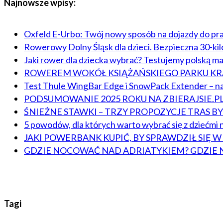
Najnowsze wpisy:
Oxfeld E-Urbo: Twój nowy sposób na dojazdy do pr
Rowerowy Dolny Śląsk dla dzieci. Bezpieczna 30-ki
Jaki rower dla dziecka wybrać? Testujemy polską m
ROWEREM WOKÓŁ KSIĄŻAŃSKIEGO PARKU 
Test Thule WingBar Edge i SnowPack Extender – na
PODSUMOWANIE 2025 ROKU NA ZBIERAJSIE.P
ŚNIEŻNE STAWKI – TRZY PROPOZYCJE TRAS 
5 powodów, dla których warto wybrać się z dziećmi n
JAKI POWERBANK KUPIĆ, BY SPRAWDZIŁ SIĘ 
GDZIE NOCOWAĆ NAD ADRIATYKIEM? GDZIE 
Tagi