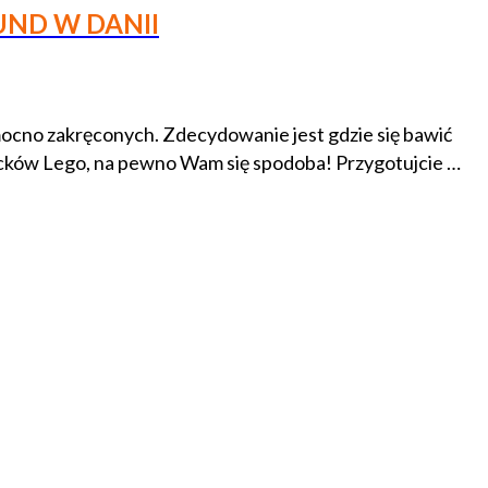
UND W DANII
mocno zakręconych. Zdecydowanie jest gdzie się bawić
locków Lego, na pewno Wam się spodoba! Przygotujcie …