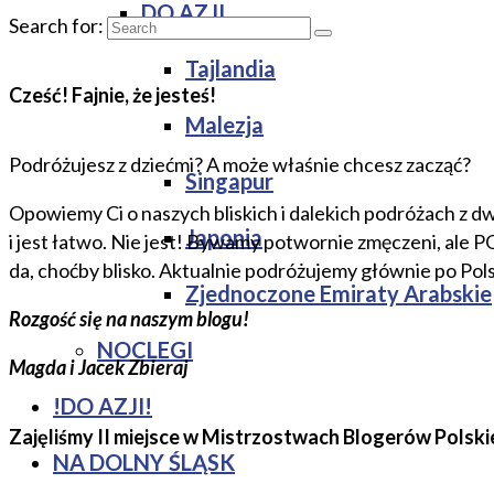
DO AZJI
Search for:
Tajlandia
Cześć! Fajnie, że jesteś!
Malezja
Podróżujesz z dziećmi? A może właśnie chcesz zacząć?
Singapur
Opowiemy Ci o naszych bliskich i dalekich podróżach z dw
Japonia
i jest łatwo. Nie jest! Bywamy potwornie zmęczeni, ale 
da, choćby blisko. Aktualnie podróżujemy głównie po Pol
Zjednoczone Emiraty Arabskie
Rozgość się na naszym blogu!
NOCLEGI
Magda i Jacek Zbieraj
!DO AZJI!
Zajęliśmy II miejsce w Mistrzostwach Blogerów Polski
NA DOLNY ŚLĄSK