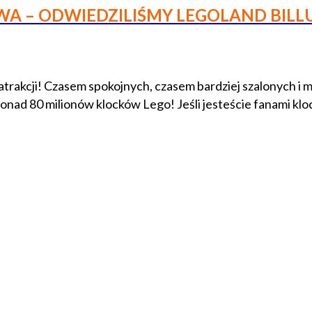
TWA – ODWIEDZILIŚMY LEGOLAND BILL
trakcji! Czasem spokojnych, czasem bardziej szalonych i 
ponad 80 milionów klocków Lego! Jeśli jesteście fanami k