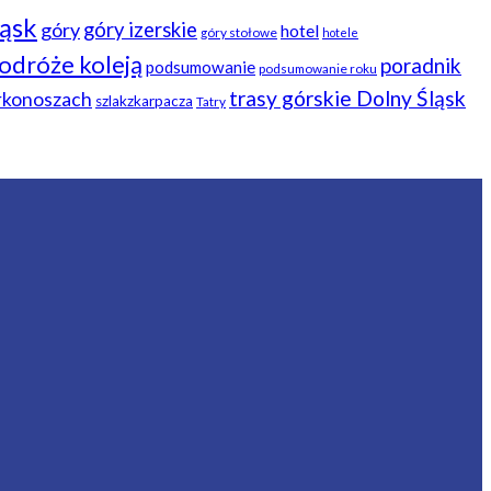
ląsk
góry
góry izerskie
hotel
góry stołowe
hotele
odróże koleją
poradnik
podsumowanie
podsumowanie roku
trasy górskie Dolny Śląsk
arkonoszach
szlakzkarpacza
Tatry