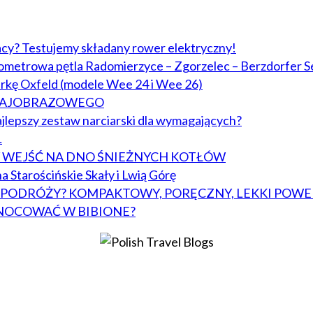
acy? Testujemy składany rower elektryczny!
lometrowa pętla Radomierzyce – Zgorzelec – Berzdorfer S
arkę Oxfeld (modele Wee 24 i Wee 26)
KRAJOBRAZOWEGO
jlepszy zestaw narciarski dla wymagających?
L
BY WEJŚĆ NA DNO ŚNIEŻNYCH KOTŁÓW
a Starościńskie Skały i Lwią Górę
W PODRÓŻY? KOMPAKTOWY, PORĘCZNY, LEKKI POWE
NOCOWAĆ W BIBIONE?