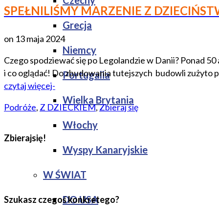
Czechy
SPEŁNILIŚMY MARZENIE Z DZIECIŃS
Grecja
on
13 maja 2024
Niemcy
Czego spodziewać się po Legolandzie w Danii? Ponad 50 a
i co oglądać! Do zbudowania tutejszych budowli zużyto 
Portugalia
czytaj więcej-
Wielka Brytania
Podróże
,
Z DZIECKIEM
,
Zbieraj się
Włochy
Zbierajsię!
Wyspy Kanaryjskie
W ŚWIAT
DO USA
Szukasz czegoś konkretego?