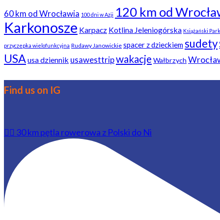
120 km od Wrocła
60 km od Wrocławia
100 dni w Azji
Karkonosze
Karpacz
Kotlina Jeleniogórska
Książański Par
sudety
spacer z dzieckiem
Rudawy Janowickie
przyczepka wielofunkcyjna
USA
wakacje
usawesttrip
Wrocła
usa dziennik
Wałbrzych
Find us on IG
🚴‍♂️ 30 km pętla rowerowa z Polski do Ni