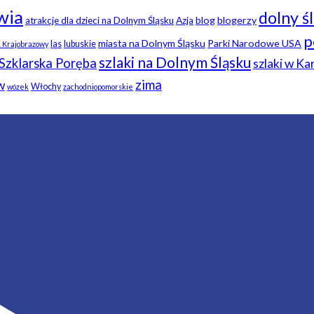
wia
dolny ś
blog
blogerzy
atrakcje dla dzieci na Dolnym Śląsku
Azja
p
miasta na Dolnym Śląsku
Parki Narodowe USA
las
lubuskie
k Krajobrazowy
szlaki na Dolnym Śląsku
Szklarska Poręba
szlaki w K
zima
w
Włochy
wózek
zachodniopomorskie