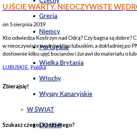
Czechy
UJŚCIE WARTY. NIEOCZYWISTE WĘDR
Grecja
on
5 sierpnia 2019
Niemcy
Kto odwiedza Kostrzyn nad Odrą? Czy bagna są dobre? Co
w nieoczywiste wędrówki po lubuskim, a dokładniej po P
Portugalia
dosłownie kilku ujęć bocianów i żurawi do materiału o lu
Wielka Brytania
LUBUSKIE
,
Polska
Włochy
Zbierajsię!
Wyspy Kanaryjskie
W ŚWIAT
DO USA
Szukasz czegoś konkretego?