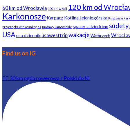
120 km od Wrocła
60 km od Wrocławia
100 dni w Azji
Karkonosze
Karpacz
Kotlina Jeleniogórska
Książański Par
sudety
spacer z dzieckiem
Rudawy Janowickie
przyczepka wielofunkcyjna
USA
wakacje
usawesttrip
Wrocła
usa dziennik
Wałbrzych
Find us on IG
🚴‍♂️ 30 km pętla rowerowa z Polski do Ni