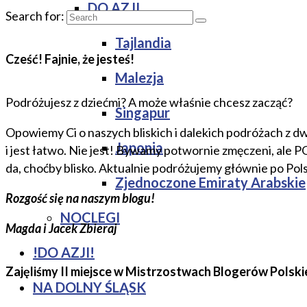
DO AZJI
Search for:
Tajlandia
Cześć! Fajnie, że jesteś!
Malezja
Podróżujesz z dziećmi? A może właśnie chcesz zacząć?
Singapur
Opowiemy Ci o naszych bliskich i dalekich podróżach z dw
Japonia
i jest łatwo. Nie jest! Bywamy potwornie zmęczeni, ale 
da, choćby blisko. Aktualnie podróżujemy głównie po Pol
Zjednoczone Emiraty Arabskie
Rozgość się na naszym blogu!
NOCLEGI
Magda i Jacek Zbieraj
!DO AZJI!
Zajęliśmy II miejsce w Mistrzostwach Blogerów Polski
NA DOLNY ŚLĄSK