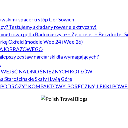
lawskim i spacer u stóp Gór Sowich
acy? Testujemy składany rower elektryczny!
lometrowa pętla Radomierzyce – Zgorzelec – Berzdorfer S
arkę Oxfeld (modele Wee 24 i Wee 26)
KRAJOBRAZOWEGO
jlepszy zestaw narciarski dla wymagających?
L
BY WEJŚĆ NA DNO ŚNIEŻNYCH KOTŁÓW
a Starościńskie Skały i Lwią Górę
W PODRÓŻY? KOMPAKTOWY, PORĘCZNY, LEKKI POWE