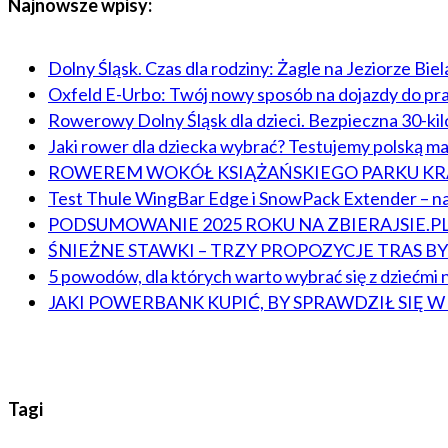
Najnowsze wpisy:
Dolny Śląsk. Czas dla rodziny: Żagle na Jeziorze Bie
Oxfeld E-Urbo: Twój nowy sposób na dojazdy do pr
Rowerowy Dolny Śląsk dla dzieci. Bezpieczna 30-ki
Jaki rower dla dziecka wybrać? Testujemy polską m
ROWEREM WOKÓŁ KSIĄŻAŃSKIEGO PARKU 
Test Thule WingBar Edge i SnowPack Extender – na
PODSUMOWANIE 2025 ROKU NA ZBIERAJSIE.P
ŚNIEŻNE STAWKI – TRZY PROPOZYCJE TRAS 
5 powodów, dla których warto wybrać się z dziećmi n
JAKI POWERBANK KUPIĆ, BY SPRAWDZIŁ SIĘ 
Tagi