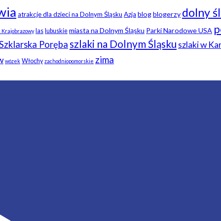
wia
dolny ś
blog
blogerzy
atrakcje dla dzieci na Dolnym Śląsku
Azja
p
miasta na Dolnym Śląsku
Parki Narodowe USA
las
lubuskie
k Krajobrazowy
szlaki na Dolnym Śląsku
Szklarska Poręba
szlaki w K
zima
w
Włochy
wózek
zachodniopomorskie