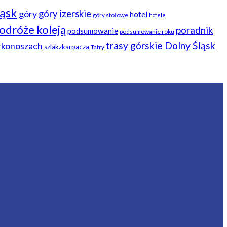
ląsk
góry
góry izerskie
hotel
góry stołowe
hotele
odróże koleją
poradnik
podsumowanie
podsumowanie roku
trasy górskie Dolny Śląsk
arkonoszach
szlakzkarpacza
Tatry