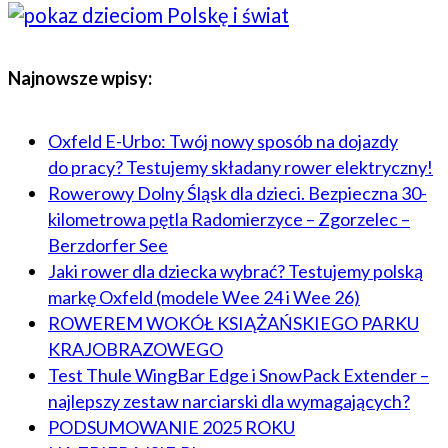
Najnowsze wpisy:
Oxfeld E-Urbo: Twój nowy sposób na dojazdy
do pracy? Testujemy składany rower elektryczny!
Rowerowy Dolny Śląsk dla dzieci. Bezpieczna 30-
kilometrowa pętla Radomierzyce – Zgorzelec –
Berzdorfer See
Jaki rower dla dziecka wybrać? Testujemy polską
markę Oxfeld (modele Wee 24 i Wee 26)
ROWEREM WOKÓŁ KSIĄŻAŃSKIEGO PARKU
KRAJOBRAZOWEGO
Test Thule WingBar Edge i SnowPack Extender –
najlepszy zestaw narciarski dla wymagających?
PODSUMOWANIE 2025 ROKU