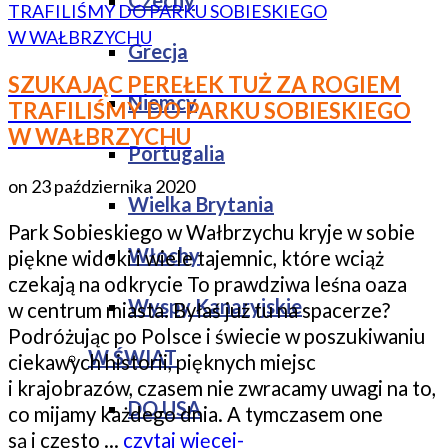
Czechy
Grecja
SZUKAJĄC PEREŁEK TUŻ ZA ROGIEM
Niemcy
TRAFILIŚMY DO PARKU SOBIESKIEGO
W WAŁBRZYCHU
Portugalia
on
23 października 2020
Wielka Brytania
Park Sobieskiego w Wałbrzychu kryje w sobie
Włochy
piękne widoki i wiele tajemnic, które wciąż
czekają na odkrycie To prawdziwa leśna oaza
Wyspy Kanaryjskie
w centrum miasta. Byłaś już tu na spacerze?
Podróżując po Polsce i świecie w poszukiwaniu
W ŚWIAT
ciekawych historii, pięknych miejsc
i krajobrazów, czasem nie zwracamy uwagi na to,
DO USA
co mijamy każdego dnia. A tymczasem one
są i często …
czytaj więcej-