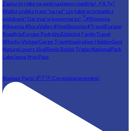
Bonjour Paris! 🥐🇫🇷 Czy można przenieść