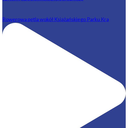
Rowerowa pętla wokół Książańskiego Parku Kra