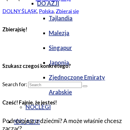
DO AZJI
DOLNY ŚLĄSK
,
Polska
,
Zbieraj się
Tajlandia
Zbierajsię!
Malezja
Singapur
Japonia
Szukasz czegoś konkretego?
Zjednoczone Emiraty
Search for:
Arabskie
Cześć! Fajnie, że jesteś!
NOCLEGI
Podróżujesz z dziećmi? A może właśnie chcesz
!DO AZJI!
zacząć?