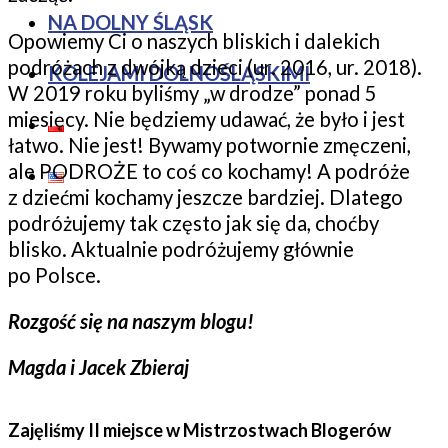
NA DOLNY ŚLĄSK
Opowiemy Ci o naszych bliskich i dalekich
podróżach z dwójką dzieci (ur. 2016, ur. 2018).
KOLEJAMI DOLNOŚLĄSKIMI
W 2019 roku byliśmy „w drodze” ponad 5
miesięcy. Nie będziemy udawać, że było i jest
łatwo. Nie jest! Bywamy potwornie zmęczeni,
ale PODROŻE to coś co kochamy! A podróże
z dziećmi kochamy jeszcze bardziej. Dlatego
podróżujemy tak często jak się da, choćby
blisko. Aktualnie podróżujemy głównie
po Polsce.
Rozgość się na naszym blogu!
Magda i Jacek Zbieraj
Zajęliśmy II miejsce w Mistrzostwach Blogerów