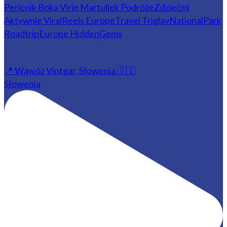
📍 Wąwóz Vintgar, Słowenia 🇸🇮
Słowenia