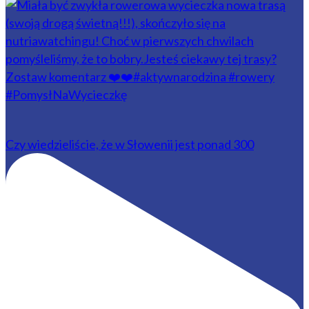
Czy wiedzieliście, że w Słowenii jest ponad 300