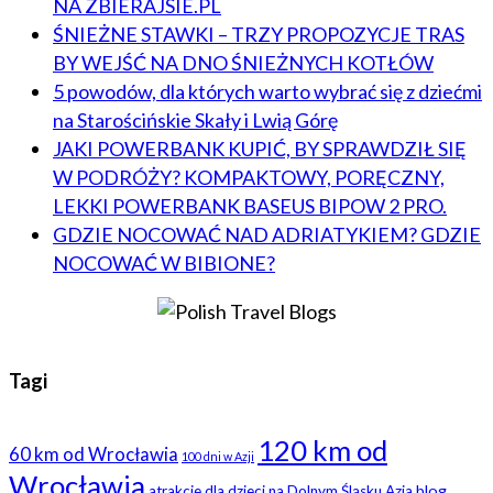
NA ZBIERAJSIE.PL
ŚNIEŻNE STAWKI – TRZY PROPOZYCJE TRAS
BY WEJŚĆ NA DNO ŚNIEŻNYCH KOTŁÓW
5 powodów, dla których warto wybrać się z dziećmi
na Starościńskie Skały i Lwią Górę
JAKI POWERBANK KUPIĆ, BY SPRAWDZIŁ SIĘ
W PODRÓŻY? KOMPAKTOWY, PORĘCZNY,
LEKKI POWERBANK BASEUS BIPOW 2 PRO.
GDZIE NOCOWAĆ NAD ADRIATYKIEM? GDZIE
NOCOWAĆ W BIBIONE?
Tagi
120 km od
60 km od Wrocławia
100 dni w Azji
Wrocławia
blog
atrakcje dla dzieci na Dolnym Śląsku
Azja