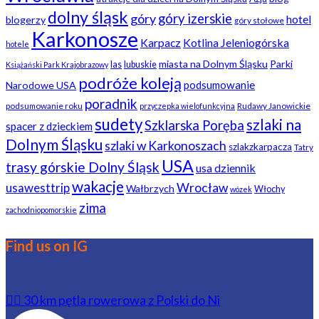
dolny śląsk
góry
góry izerskie
hotel
blogerzy
góry stołowe
Karkonosze
Karpacz
Kotlina Jeleniogórska
hotele
miasta na Dolnym Śląsku
Parki
las
lubuskie
Książański Park Krajobrazowy
podróże koleją
podsumowanie
Narodowe USA
poradnik
podsumowanie roku
Rudawy Janowickie
przyczepka wielofunkcyjna
sudety
szlaki na
Szklarska Poręba
spacer z dzieckiem
Dolnym Śląsku
szlaki w Karkonoszach
szlakzkarpacza
Tatry
USA
trasy górskie Dolny Śląsk
usa dziennik
wakacje
usawesttrip
Wrocław
Wałbrzych
Włochy
wózek
zima
zachodniopomorskie
Find us on IG
🚴‍♂️ 30 km pętla rowerowa z Polski do Ni