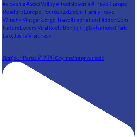
Bonjour Paris! 🥐🇫🇷 Czy można przenieść