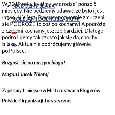
W 2019 roku byliśmy „w drodze” ponad 5
NA DOLNY ŚLĄSK
miesięcy. Nie będziemy udawać, że było i jest
łatwo. Nie jest! Bywamy potwornie zmęczeni,
KOLEJAMI DOLNOŚLĄSKIMI
ale PODROŻE to coś co kochamy! A podróże
z dziećmi kochamy jeszcze bardziej. Dlatego
podróżujemy tak często jak się da, choćby
blisko. Aktualnie podróżujemy głównie
po Polsce.
Rozgość się na naszym blogu!
Magda i Jacek Zbieraj
Zajęliśmy II miejsce w Mistrzostwach Blogerów
Polskiej Organizacji Turystycznej