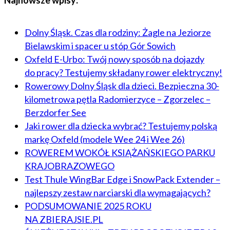
Najnowsze wpisy:
Dolny Śląsk. Czas dla rodziny: Żagle na Jeziorze
Bielawskim i spacer u stóp Gór Sowich
Oxfeld E-Urbo: Twój nowy sposób na dojazdy
do pracy? Testujemy składany rower elektryczny!
Rowerowy Dolny Śląsk dla dzieci. Bezpieczna 30-
kilometrowa pętla Radomierzyce – Zgorzelec –
Berzdorfer See
Jaki rower dla dziecka wybrać? Testujemy polską
markę Oxfeld (modele Wee 24 i Wee 26)
ROWEREM WOKÓŁ KSIĄŻAŃSKIEGO PARKU
KRAJOBRAZOWEGO
Test Thule WingBar Edge i SnowPack Extender –
najlepszy zestaw narciarski dla wymagających?
PODSUMOWANIE 2025 ROKU
NA ZBIERAJSIE.PL