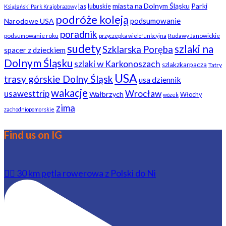
miasta na Dolnym Śląsku
Parki
las
lubuskie
Książański Park Krajobrazowy
podróże koleją
podsumowanie
Narodowe USA
poradnik
podsumowanie roku
Rudawy Janowickie
przyczepka wielofunkcyjna
sudety
szlaki na
Szklarska Poręba
spacer z dzieckiem
Dolnym Śląsku
szlaki w Karkonoszach
szlakzkarpacza
Tatry
USA
trasy górskie Dolny Śląsk
usa dziennik
wakacje
usawesttrip
Wrocław
Wałbrzych
Włochy
wózek
zima
zachodniopomorskie
Find us on IG
🚴‍♂️ 30 km pętla rowerowa z Polski do Ni