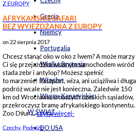
Czechy
Grecja
AFRYKAŃSKIE SAFARI
BEZ WYJEŻDŻANIA Z EUROPY
Niemcy
on
22 sierpnia 2017
Portugalia
Chcesz stanąć oko w oko z lwem? A może marzy
Wielka Brytania
Ci się przejażdżka własnym samochodem wśród
stada zebr i antylop? Możesz spełnić
Włochy
to marzenie! Paszport, wiza, ani uciążliwa i długa
podróż wcale nie jest konieczna. Zaledwie 150
Wyspy Kanaryjskie
km od Wrocławia, u naszych czeskich sąsiadów,
przekroczysz bramę afrykańskiego kontynentu.
W ŚWIAT
Zoo Dvur …
czytaj więcej-
DO USA
Czechy
,
Podróże