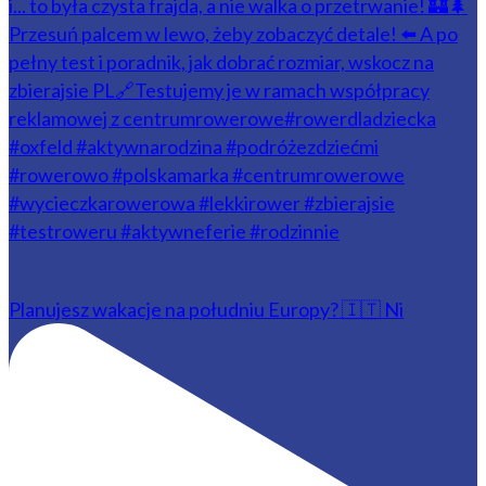
Planujesz wakacje na południu Europy? 🇮🇹 Ni