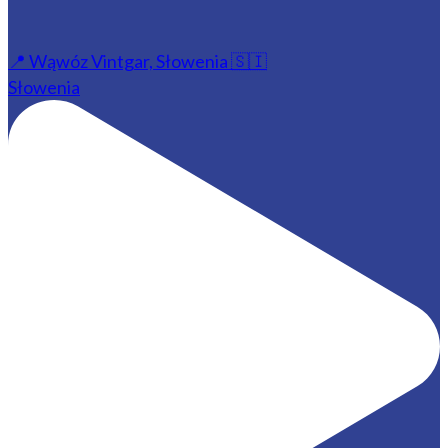
📍 Wąwóz Vintgar, Słowenia 🇸🇮
Słowenia