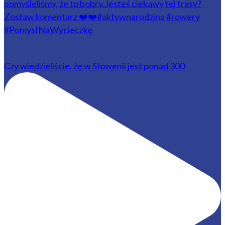
Czy wiedzieliście, że w Słowenii jest ponad 300