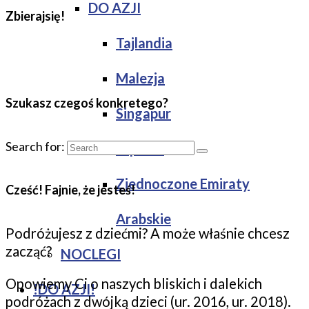
DO AZJI
Zbierajsię!
Tajlandia
Malezja
Szukasz czegoś konkretego?
Singapur
Search for:
Japonia
Zjednoczone Emiraty
Cześć! Fajnie, że jesteś!
Arabskie
Podróżujesz z dziećmi? A może właśnie chcesz
zacząć?
NOCLEGI
Opowiemy Ci o naszych bliskich i dalekich
!DO AZJI!
podróżach z dwójką dzieci (ur. 2016, ur. 2018).