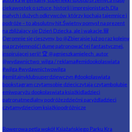
Rowerowa pętla wokół Książańskiego Parku Kra