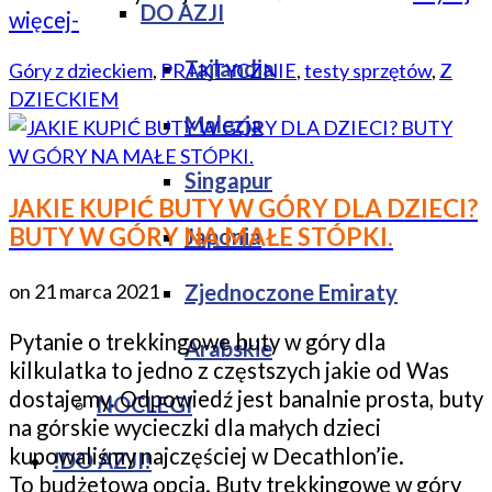
DO AZJI
więcej-
Tajlandia
Góry z dzieckiem
,
PRAKTYCZNIE
,
testy sprzętów
,
Z
DZIECKIEM
Malezja
Singapur
JAKIE KUPIĆ BUTY W GÓRY DLA DZIECI?
BUTY W GÓRY NA MAŁE STÓPKI.
Japonia
on
21 marca 2021
Zjednoczone Emiraty
Pytanie o trekkingowe buty w góry dla
Arabskie
kilkulatka to jedno z częstszych jakie od Was
dostajemy. Odpowiedź jest banalnie prosta, buty
NOCLEGI
na górskie wycieczki dla małych dzieci
kupowaliśmy najczęściej w Decathlon’ie.
!DO AZJI!
To budżetowa opcja. Buty trekkingowe w góry