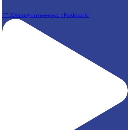
🚴‍♂️ 30 km pętla rowerowa z Polski do Ni