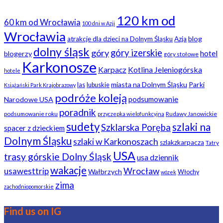
120 km od
60 km od Wrocławia
100 dni w Azji
Wrocławia
blog
atrakcje dla dzieci na Dolnym Śląsku
Azja
dolny śląsk
góry
góry izerskie
hotel
blogerzy
góry stołowe
Karkonosze
Karpacz
Kotlina Jeleniogórska
hotele
miasta na Dolnym Śląsku
Parki
las
lubuskie
Książański Park Krajobrazowy
podróże koleją
podsumowanie
Narodowe USA
poradnik
podsumowanie roku
Rudawy Janowickie
przyczepka wielofunkcyjna
sudety
szlaki na
Szklarska Poręba
spacer z dzieckiem
Dolnym Śląsku
szlaki w Karkonoszach
szlakzkarpacza
Tatry
USA
trasy górskie Dolny Śląsk
usa dziennik
wakacje
usawesttrip
Wrocław
Wałbrzych
Włochy
wózek
zima
zachodniopomorskie
Find us on IG