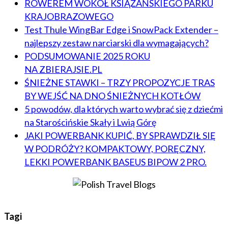
ROWEREM WOKÓŁ KSIĄŻAŃSKIEGO PARKU
KRAJOBRAZOWEGO
Test Thule WingBar Edge i SnowPack Extender –
najlepszy zestaw narciarski dla wymagających?
PODSUMOWANIE 2025 ROKU
NA ZBIERAJSIE.PL
ŚNIEŻNE STAWKI – TRZY PROPOZYCJE TRAS
BY WEJŚĆ NA DNO ŚNIEŻNYCH KOTŁÓW
5 powodów, dla których warto wybrać się z dziećmi
na Starościńskie Skały i Lwią Górę
JAKI POWERBANK KUPIĆ, BY SPRAWDZIŁ SIĘ
W PODRÓŻY? KOMPAKTOWY, PORĘCZNY,
LEKKI POWERBANK BASEUS BIPOW 2 PRO.
Tagi