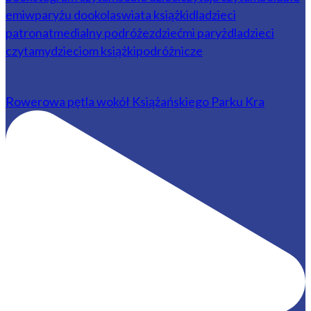
Rowerowa pętla wokół Książańskiego Parku Kra