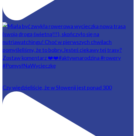
Czy wiedzieliście, że w Słowenii jest ponad 300