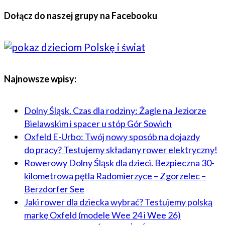
Dołącz do naszej grupy na Facebooku
Najnowsze wpisy:
Dolny Śląsk. Czas dla rodziny: Żagle na Jeziorze
Bielawskim i spacer u stóp Gór Sowich
Oxfeld E-Urbo: Twój nowy sposób na dojazdy
do pracy? Testujemy składany rower elektryczny!
Rowerowy Dolny Śląsk dla dzieci. Bezpieczna 30-
kilometrowa pętla Radomierzyce – Zgorzelec –
Berzdorfer See
Jaki rower dla dziecka wybrać? Testujemy polską
markę Oxfeld (modele Wee 24 i Wee 26)