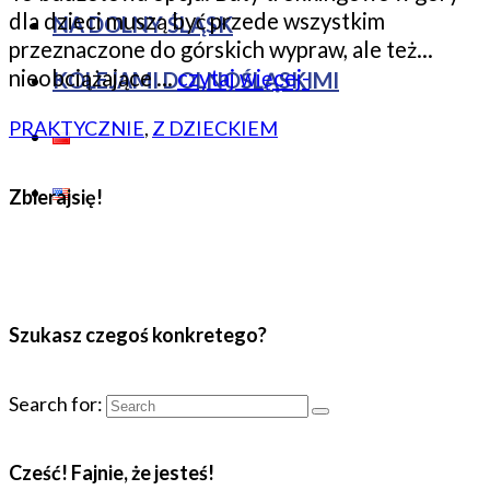
dla dzieci muszą być przede wszystkim
NA DOLNY ŚLĄSK
przeznaczone do górskich wypraw, ale też…
nieobciążające …
czytaj więcej-
KOLEJAMI DOLNOŚLĄSKIMI
PRAKTYCZNIE
,
Z DZIECKIEM
Zbierajsię!
Szukasz czegoś konkretego?
Search for:
Cześć! Fajnie, że jesteś!