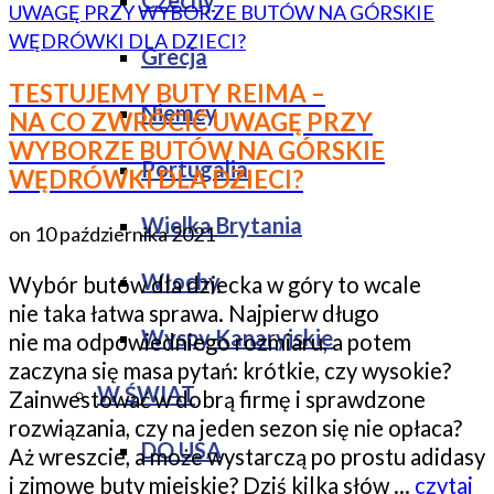
Czechy
Grecja
TESTUJEMY BUTY REIMA –
Niemcy
NA CO ZWRÓCIĆ UWAGĘ PRZY
WYBORZE BUTÓW NA GÓRSKIE
Portugalia
WĘDRÓWKI DLA DZIECI?
Wielka Brytania
on
10 października 2021
Włochy
Wybór butów dla dziecka w góry to wcale
nie taka łatwa sprawa. Najpierw długo
Wyspy Kanaryjskie
nie ma odpowiedniego rozmiaru, a potem
zaczyna się masa pytań: krótkie, czy wysokie?
W ŚWIAT
Zainwestować w dobrą firmę i sprawdzone
rozwiązania, czy na jeden sezon się nie opłaca?
DO USA
Aż wreszcie, a może wystarczą po prostu adidasy
i zimowe buty miejskie? Dziś kilka słów …
czytaj