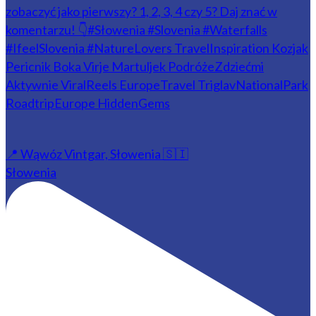
📍 Wąwóz Vintgar, Słowenia 🇸🇮
Słowenia