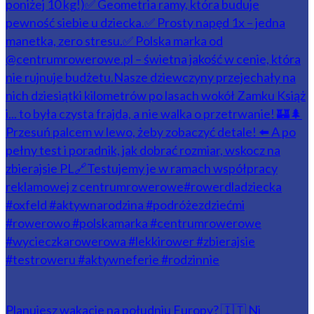
Planujesz wakacje na południu Europy? 🇮🇹 Ni