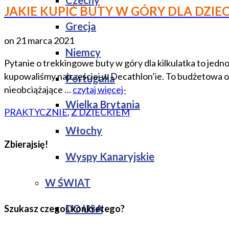
Czechy
JAKIE KUPIĆ BUTY W GÓRY DLA DZIE
Grecja
on
21 marca 2021
Niemcy
Pytanie o trekkingowe buty w góry dla kilkulatka to jedn
kupowaliśmy najczęściej w Decathlon’ie. To budżetowa o
Portugalia
nieobciążające …
czytaj więcej-
Wielka Brytania
PRAKTYCZNIE
,
Z DZIECKIEM
Włochy
Zbierajsię!
Wyspy Kanaryjskie
W ŚWIAT
DO USA
Szukasz czegoś konkretego?