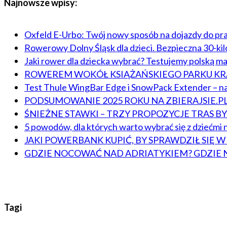
Najnowsze wpisy:
Oxfeld E-Urbo: Twój nowy sposób na dojazdy do pr
Rowerowy Dolny Śląsk dla dzieci. Bezpieczna 30-ki
Jaki rower dla dziecka wybrać? Testujemy polską m
ROWEREM WOKÓŁ KSIĄŻAŃSKIEGO PARKU 
Test Thule WingBar Edge i SnowPack Extender – na
PODSUMOWANIE 2025 ROKU NA ZBIERAJSIE.P
ŚNIEŻNE STAWKI – TRZY PROPOZYCJE TRAS 
5 powodów, dla których warto wybrać się z dziećmi n
JAKI POWERBANK KUPIĆ, BY SPRAWDZIŁ SIĘ 
GDZIE NOCOWAĆ NAD ADRIATYKIEM? GDZIE 
Tagi