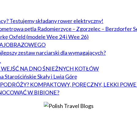
acy? Testujemy składany rower elektryczny!
lometrowa pętla Radomierzyce – Zgorzelec – Berzdorfer S
arkę Oxfeld (modele Wee 24 i Wee 26)
KRAJOBRAZOWEGO
jlepszy zestaw narciarski dla wymagających?
L
BY WEJŚĆ NA DNO ŚNIEŻNYCH KOTŁÓW
a Starościńskie Skały i Lwią Górę
W PODRÓŻY? KOMPAKTOWY, PORĘCZNY, LEKKI POWE
NOCOWAĆ W BIBIONE?