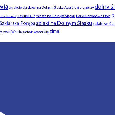
wia
dolny ś
blog
blogerzy
atrakcje dla dzieci na Dolnym Śląsku
Azja
p
miasta na Dolnym Śląsku
Parki Narodowe USA
las
lubuskie
k Krajobrazowy
szlaki na Dolnym Śląsku
Szklarska Poręba
szlaki w K
zima
w
Włochy
wózek
zachodniopomorskie