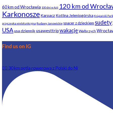
120 km od Wrocła
60 km od Wrocławia
100 dni w Azji
Karkonosze
Karpacz
Kotlina Jeleniogórska
Książański Par
sudety
spacer z dzieckiem
Rudawy Janowickie
przyczepka wielofunkcyjna
USA
wakacje
usawesttrip
Wrocła
usa dziennik
Wałbrzych
Find us on IG
🚴‍♂️ 30 km pętla rowerowa z Polski do Ni