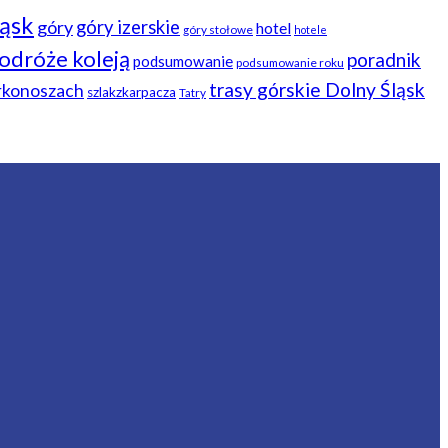
ląsk
góry
góry izerskie
hotel
góry stołowe
hotele
odróże koleją
poradnik
podsumowanie
podsumowanie roku
trasy górskie Dolny Śląsk
arkonoszach
szlakzkarpacza
Tatry