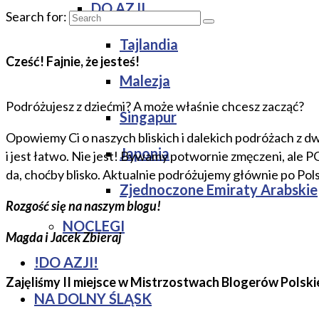
DO AZJI
Search for:
Tajlandia
Cześć! Fajnie, że jesteś!
Malezja
Podróżujesz z dziećmi? A może właśnie chcesz zacząć?
Singapur
Opowiemy Ci o naszych bliskich i dalekich podróżach z dw
Japonia
i jest łatwo. Nie jest! Bywamy potwornie zmęczeni, ale 
da, choćby blisko. Aktualnie podróżujemy głównie po Pol
Zjednoczone Emiraty Arabskie
Rozgość się na naszym blogu!
NOCLEGI
Magda i Jacek Zbieraj
!DO AZJI!
Zajęliśmy II miejsce w Mistrzostwach Blogerów Polski
NA DOLNY ŚLĄSK