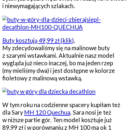
i niewymagających szlakach.
Buty kosztują 49,99 zł (klik)
.
My zdecydowaliśmy się na malinowe buty
z szarymi wstawkami. Aktualnie nasz model
wygląda już nieco inaczej, bo ma jeden rzep
(my mieliśmy dwa) i jest dostępne w kolorze
fioletowy z malinową wstawką.
W tym roku na codzienne spacery kupiłam też
dla Sary
MH 120 Quechua
. Sara nosi je też
w niższe partie gór. Ten model kosztuje już
89,99 zł i w porównaniu z MH 100 ma ok 1