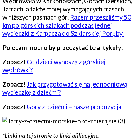
Wędrowała w Karkonoszach, Górach Izerskich,
Tatrach, a także mniej wymagających trasach
w niższych pasmach gór.
Razem przeszliśmy 50
km po górskich szlakach podczas jednej
wycieczki z Karpacza do Szklarskiej Poręby.
Polecam mocno by przeczytać te artykuły:
Zobacz!
Co dzieci wynoszą z górskiej
wędrówki?
Zobacz!
Jak przygotować się na jednodniową
wycieczkę z dziećmi?
Zobacz!
Góry z dziećmi – nasze propozycja
*Linki na tej stronie to linki afiliacyjne.