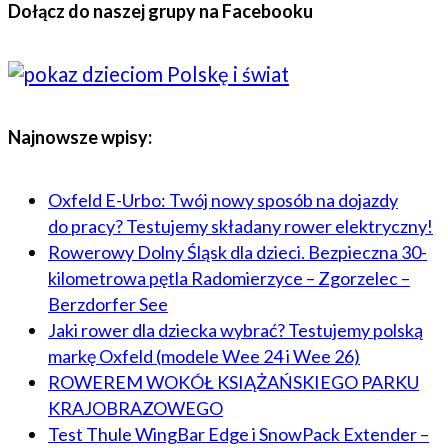
Dołącz do naszej grupy na Facebooku
Najnowsze wpisy:
Oxfeld E-Urbo: Twój nowy sposób na dojazdy
do pracy? Testujemy składany rower elektryczny!
Rowerowy Dolny Śląsk dla dzieci. Bezpieczna 30-
kilometrowa pętla Radomierzyce – Zgorzelec –
Berzdorfer See
Jaki rower dla dziecka wybrać? Testujemy polską
markę Oxfeld (modele Wee 24 i Wee 26)
ROWEREM WOKÓŁ KSIĄŻAŃSKIEGO PARKU
KRAJOBRAZOWEGO
Test Thule WingBar Edge i SnowPack Extender –