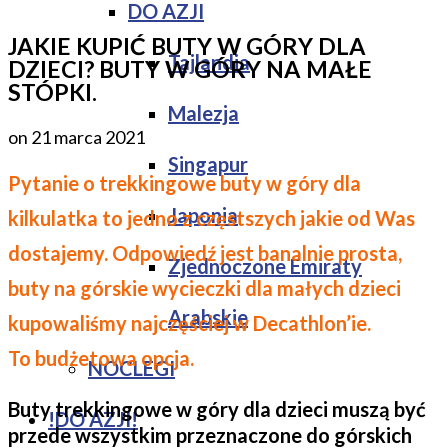
DO AZJI
JAKIE KUPIĆ BUTY W GÓRY DLA
Tajlandia
DZIECI? BUTY W GÓRY NA MAŁE
STÓPKI.
Malezja
on
21 marca 2021
Singapur
Pytanie o trekkingowe buty w góry dla
Japonia
kilkulatka to jedno z częstszych jakie od Was
dostajemy. Odpowiedź jest banalnie prosta,
Zjednoczone Emiraty
buty na górskie wycieczki dla małych dzieci
Arabskie
kupowaliśmy najczęściej w Decathlon’ie.
To budżetowa opcja.
NOCLEGI
Buty trekkingowe w góry dla dzieci muszą być
!DO AZJI!
przede wszystkim przeznaczone do górskich