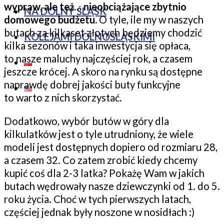
wypraw, ale też… nieobciążające zbytnio
NA DOLNY ŚLĄSK
domowego budżetu.
O tyle, ile my w naszych
butach za kilkaset złotych będziemy chodzić
KOLEJAMI DOLNOŚLĄSKIMI
kilka sezonów i taka inwestycja się opłaca,
to nasze maluchy najczęściej rok, a czasem
jeszcze krócej. A skoro na rynku są dostępne
naprawdę dobrej jakości buty funkcyjne
to warto z nich skorzystać.
Dodatkowo, wybór butów w góry dla
kilkulatków jest o tyle utrudniony, że wiele
modeli jest dostępnych dopiero od rozmiaru 28,
a czasem 32. Co zatem zrobić kiedy chcemy
kupić coś dla 2-3 latka? Pokażę Wam w jakich
butach wędrowały nasze dziewczynki od 1. do 5.
roku życia. Choć w tych pierwszych latach,
częściej jednak były noszone w nosidłach :)