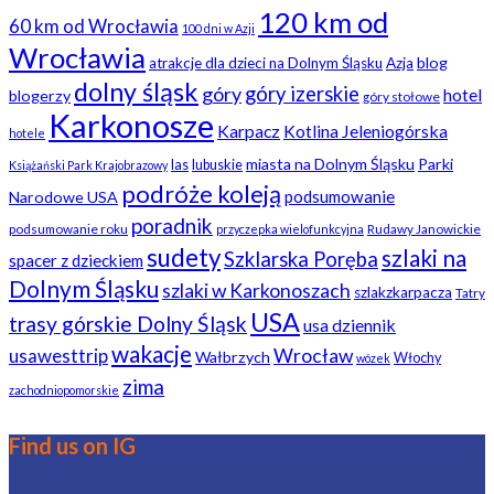
120 km od
60 km od Wrocławia
100 dni w Azji
Wrocławia
blog
atrakcje dla dzieci na Dolnym Śląsku
Azja
dolny śląsk
góry
góry izerskie
hotel
blogerzy
góry stołowe
Karkonosze
Karpacz
Kotlina Jeleniogórska
hotele
miasta na Dolnym Śląsku
Parki
las
lubuskie
Książański Park Krajobrazowy
podróże koleją
podsumowanie
Narodowe USA
poradnik
podsumowanie roku
Rudawy Janowickie
przyczepka wielofunkcyjna
sudety
szlaki na
Szklarska Poręba
spacer z dzieckiem
Dolnym Śląsku
szlaki w Karkonoszach
szlakzkarpacza
Tatry
USA
trasy górskie Dolny Śląsk
usa dziennik
wakacje
usawesttrip
Wrocław
Wałbrzych
Włochy
wózek
zima
zachodniopomorskie
Find us on IG