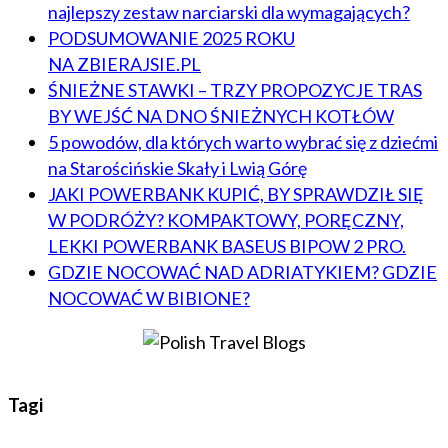
najlepszy zestaw narciarski dla wymagających?
PODSUMOWANIE 2025 ROKU
NA ZBIERAJSIE.PL
ŚNIEŻNE STAWKI – TRZY PROPOZYCJE TRAS
BY WEJŚĆ NA DNO ŚNIEŻNYCH KOTŁÓW
5 powodów, dla których warto wybrać się z dziećmi
na Starościńskie Skały i Lwią Górę
JAKI POWERBANK KUPIĆ, BY SPRAWDZIŁ SIĘ
W PODRÓŻY? KOMPAKTOWY, PORĘCZNY,
LEKKI POWERBANK BASEUS BIPOW 2 PRO.
GDZIE NOCOWAĆ NAD ADRIATYKIEM? GDZIE
NOCOWAĆ W BIBIONE?
Tagi