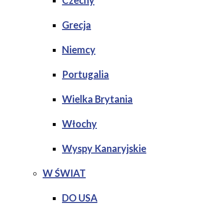
Czechy
Grecja
Niemcy
Portugalia
Wielka Brytania
Włochy
Wyspy Kanaryjskie
W ŚWIAT
DO USA