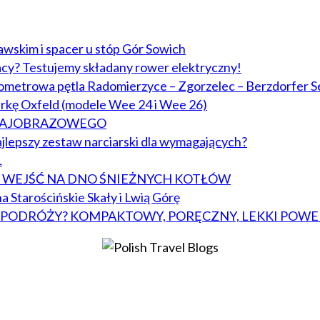
lawskim i spacer u stóp Gór Sowich
acy? Testujemy składany rower elektryczny!
lometrowa pętla Radomierzyce – Zgorzelec – Berzdorfer S
arkę Oxfeld (modele Wee 24 i Wee 26)
KRAJOBRAZOWEGO
jlepszy zestaw narciarski dla wymagających?
L
BY WEJŚĆ NA DNO ŚNIEŻNYCH KOTŁÓW
a Starościńskie Skały i Lwią Górę
W PODRÓŻY? KOMPAKTOWY, PORĘCZNY, LEKKI POWE