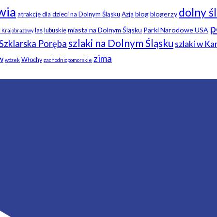
wia
dolny ś
blog
blogerzy
atrakcje dla dzieci na Dolnym Śląsku
Azja
p
miasta na Dolnym Śląsku
Parki Narodowe USA
las
lubuskie
k Krajobrazowy
szlaki na Dolnym Śląsku
Szklarska Poręba
szlaki w K
zima
w
Włochy
wózek
zachodniopomorskie