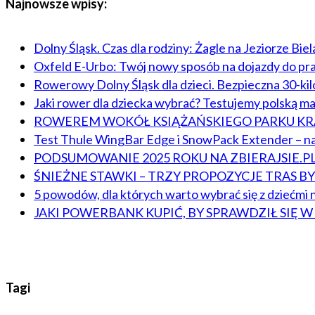
Najnowsze wpisy:
Dolny Śląsk. Czas dla rodziny: Żagle na Jeziorze Bie
Oxfeld E-Urbo: Twój nowy sposób na dojazdy do pr
Rowerowy Dolny Śląsk dla dzieci. Bezpieczna 30-ki
Jaki rower dla dziecka wybrać? Testujemy polską m
ROWEREM WOKÓŁ KSIĄŻAŃSKIEGO PARKU 
Test Thule WingBar Edge i SnowPack Extender – na
PODSUMOWANIE 2025 ROKU NA ZBIERAJSIE.P
ŚNIEŻNE STAWKI – TRZY PROPOZYCJE TRAS 
5 powodów, dla których warto wybrać się z dziećmi n
JAKI POWERBANK KUPIĆ, BY SPRAWDZIŁ SIĘ 
Tagi