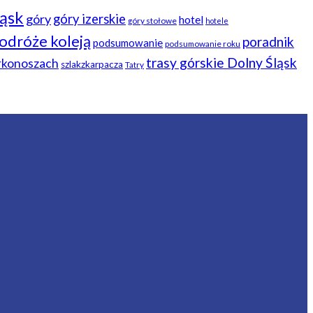
ląsk
góry
góry izerskie
hotel
góry stołowe
hotele
odróże koleją
poradnik
podsumowanie
podsumowanie roku
trasy górskie Dolny Śląsk
arkonoszach
szlakzkarpacza
Tatry