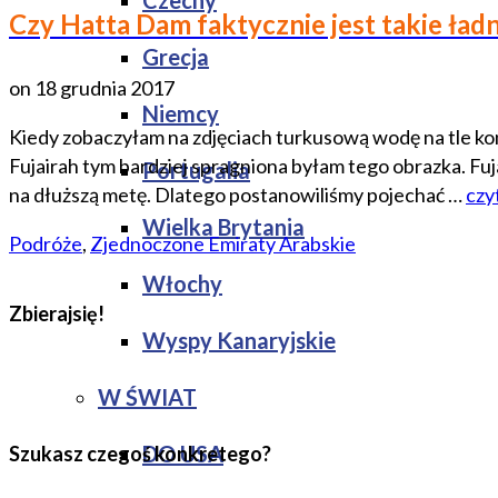
Czechy
Czy Hatta Dam faktycznie jest takie ładne
Grecja
on
18 grudnia 2017
Niemcy
Kiedy zobaczyłam na zdjęciach turkusową wodę na tle kont
Fujairah tym bardziej spragniona byłam tego obrazka. Fu
Portugalia
na dłuższą metę. Dlatego postanowiliśmy pojechać …
czy
Wielka Brytania
Podróże
,
Zjednoczone Emiraty Arabskie
Włochy
Zbierajsię!
Wyspy Kanaryjskie
W ŚWIAT
DO USA
Szukasz czegoś konkretego?