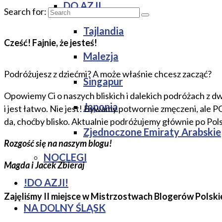
DO AZJI
Search for:
Tajlandia
Cześć! Fajnie, że jesteś!
Malezja
Podróżujesz z dziećmi? A może właśnie chcesz zacząć?
Singapur
Opowiemy Ci o naszych bliskich i dalekich podróżach z dw
Japonia
i jest łatwo. Nie jest! Bywamy potwornie zmęczeni, ale 
da, choćby blisko. Aktualnie podróżujemy głównie po Pol
Zjednoczone Emiraty Arabskie
Rozgość się na naszym blogu!
NOCLEGI
Magda i Jacek Zbieraj
!DO AZJI!
Zajęliśmy II miejsce w Mistrzostwach Blogerów Polski
NA DOLNY ŚLĄSK