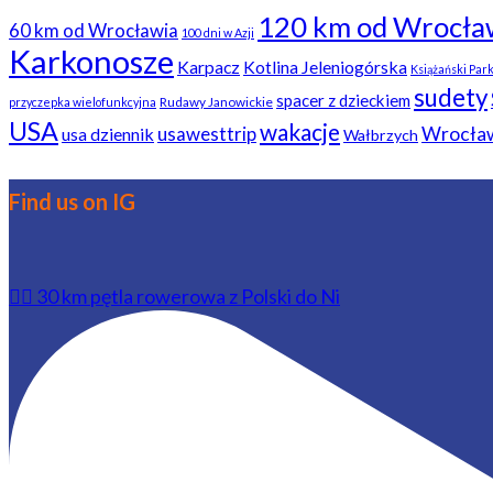
120 km od Wrocła
60 km od Wrocławia
100 dni w Azji
Karkonosze
Karpacz
Kotlina Jeleniogórska
Książański Par
sudety
spacer z dzieckiem
Rudawy Janowickie
przyczepka wielofunkcyjna
USA
wakacje
usawesttrip
Wrocła
usa dziennik
Wałbrzych
Find us on IG
🚴‍♂️ 30 km pętla rowerowa z Polski do Ni