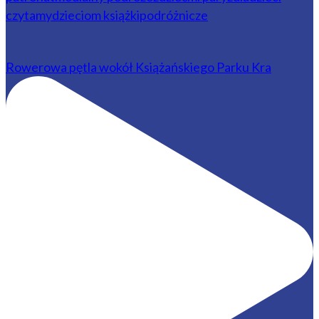
Rowerowa pętla wokół Książańskiego Parku Kra