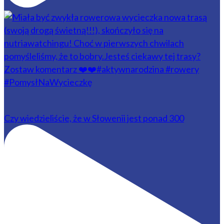
Czy wiedzieliście, że w Słowenii jest ponad 300