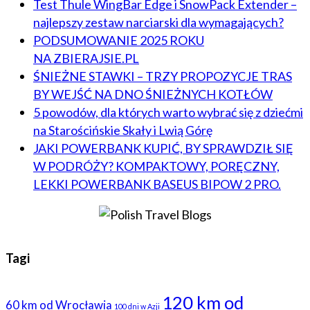
Test Thule WingBar Edge i SnowPack Extender –
najlepszy zestaw narciarski dla wymagających?
PODSUMOWANIE 2025 ROKU
NA ZBIERAJSIE.PL
ŚNIEŻNE STAWKI – TRZY PROPOZYCJE TRAS
BY WEJŚĆ NA DNO ŚNIEŻNYCH KOTŁÓW
5 powodów, dla których warto wybrać się z dziećmi
na Starościńskie Skały i Lwią Górę
JAKI POWERBANK KUPIĆ, BY SPRAWDZIŁ SIĘ
W PODRÓŻY? KOMPAKTOWY, PORĘCZNY,
LEKKI POWERBANK BASEUS BIPOW 2 PRO.
Tagi
120 km od
60 km od Wrocławia
100 dni w Azji