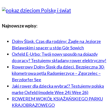
Najnowsze wpisy:
Dolny Śląsk. Czas dla rodziny: Żagle na Jeziorze
Bielawskim i spacer u stóp Gór Sowich
Oxfeld E-Urbo: Twój nowy sposób na dojazdy
do pracy? Testujemy składany rower elektryczny!
Rowerowy Dolny Śląsk dla dzieci. Bezpieczna 30-
kilometrowa pętla Radomierzyce – Zgorzelec –
Berzdorfer See
Jaki rower dla dziecka wybrać? Testujemy polską
markę Oxfeld (modele Wee 24 i Wee 26)
ROWEREM WOKÓŁ KSIĄŻAŃSKIEGO PARKU
KRAJOBRAZOWEGO