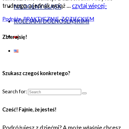
trudnego, a jednak wciąż …
czytaj więcej-
NA DOLNY ŚLĄSK
Podróże
,
PRAKTYCZNIE
,
Z DZIECKIEM
KOLEJAMI DOLNOŚLĄSKIMI
Zbierajsię!
Szukasz czegoś konkretego?
Search for:
Cześć! Fajnie, że jesteś!
Podróżujesz z dziećmi? A może właśnie chcesz