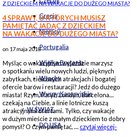
Czechy
Grecja
4 SPRAWY, O KTÓRYCH MUSISZ
PAMIĘTAĆ JADĄC Z DZIECKIEM
Niemcy
NA WAKACJE DO DUŻEGO MIASTA?
Portugalia
on
17 maja 2018
Wielka Brytania
Myśląc o wakacyjnym wyjeździe marzysz
o spotkaniu wielu nowych ludzi, pięknych
Włochy
zabytkach, ciekawych atrakcjach i bogatej
ofercie barów i restauracji? Jedź do dużego
Wyspy Kanaryjskie
miasta! Rzym, Paryż, Londyn, Barcelona…
czekają na Ciebie, a linie lotnicze kuszą
W ŚWIAT
atrakcyjnymi ofertami. Tylko, czy wakacje
w dużym mieście z małym dzieckiem to dobry
DO USA
pomysł? O czym pamiętać, …
czytaj więcej-