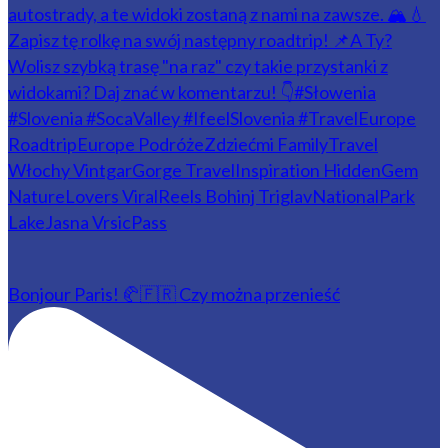
Bonjour Paris! 🥐🇫🇷 Czy można przenieść