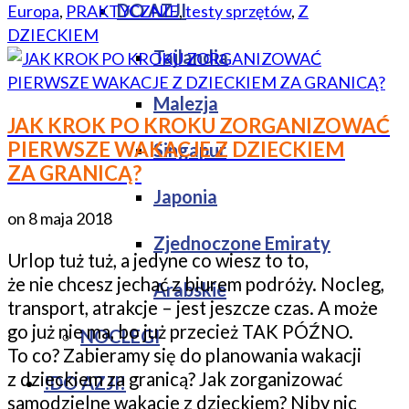
DO AZJI
Europa
,
PRAKTYCZNIE
,
testy sprzętów
,
Z
DZIECKIEM
Tajlandia
Malezja
JAK KROK PO KROKU ZORGANIZOWAĆ
PIERWSZE WAKACJE Z DZIECKIEM
Singapur
ZA GRANICĄ?
Japonia
on
8 maja 2018
Zjednoczone Emiraty
Urlop tuż tuż, a jedyne co wiesz to to,
że nie chcesz jechać z biurem podróży. Nocleg,
Arabskie
transport, atrakcje – jest jeszcze czas. A może
go już nie ma, bo już przecież TAK PÓŹNO.
NOCLEGI
To co? Zabieramy się do planowania wakacji
z dzieckiem za granicą? Jak zorganizować
!DO AZJI!
samodzielne wakacje z dzieckiem? Niby nic