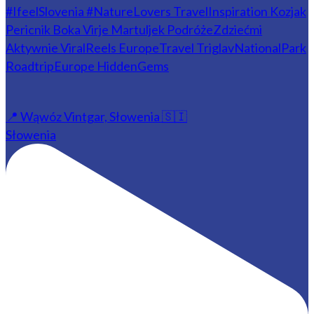
📍 Wąwóz Vintgar, Słowenia 🇸🇮
Słowenia