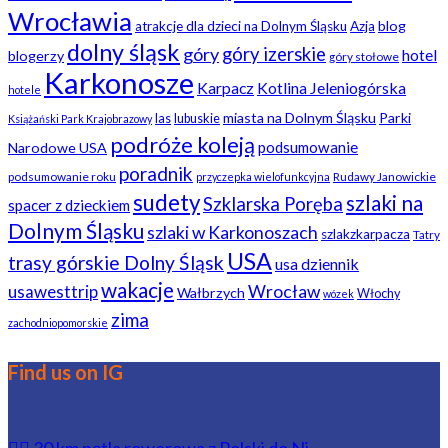
Wrocławia
blog
atrakcje dla dzieci na Dolnym Śląsku
Azja
dolny śląsk
góry
góry izerskie
hotel
blogerzy
góry stołowe
Karkonosze
Karpacz
Kotlina Jeleniogórska
hotele
miasta na Dolnym Śląsku
Parki
las
lubuskie
Książański Park Krajobrazowy
podróże koleją
podsumowanie
Narodowe USA
poradnik
podsumowanie roku
Rudawy Janowickie
przyczepka wielofunkcyjna
sudety
szlaki na
Szklarska Poręba
spacer z dzieckiem
Dolnym Śląsku
szlaki w Karkonoszach
szlakzkarpacza
Tatry
USA
trasy górskie Dolny Śląsk
usa dziennik
wakacje
usawesttrip
Wrocław
Wałbrzych
Włochy
wózek
zima
zachodniopomorskie
Find us on IG