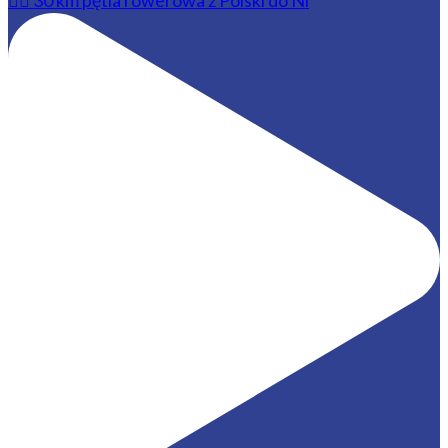
🚴‍♂️ 30 km pętla rowerowa z Polski do Ni