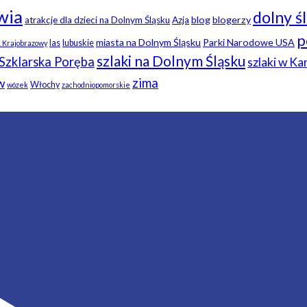
wia
dolny ś
blog
blogerzy
atrakcje dla dzieci na Dolnym Śląsku
Azja
p
miasta na Dolnym Śląsku
Parki Narodowe USA
las
lubuskie
k Krajobrazowy
szlaki na Dolnym Śląsku
Szklarska Poręba
szlaki w K
zima
w
Włochy
wózek
zachodniopomorskie