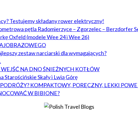
acy? Testujemy składany rower elektryczny!
lometrowa pętla Radomierzyce – Zgorzelec – Berzdorfer S
arkę Oxfeld (modele Wee 24 i Wee 26)
KRAJOBRAZOWEGO
jlepszy zestaw narciarski dla wymagających?
L
BY WEJŚĆ NA DNO ŚNIEŻNYCH KOTŁÓW
a Starościńskie Skały i Lwią Górę
W PODRÓŻY? KOMPAKTOWY, PORĘCZNY, LEKKI POWE
NOCOWAĆ W BIBIONE?