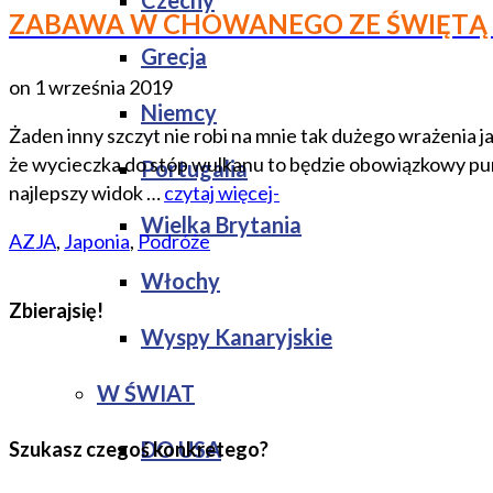
Czechy
ZABAWA W CHOWANEGO ZE ŚWIĘTĄ
Grecja
on
1 września 2019
Niemcy
Żaden inny szczyt nie robi na mnie tak dużego wrażenia ja
że wycieczka do stóp wulkanu to będzie obowiązkowy pun
Portugalia
najlepszy widok …
czytaj więcej-
Wielka Brytania
AZJA
,
Japonia
,
Podróże
Włochy
Zbierajsię!
Wyspy Kanaryjskie
W ŚWIAT
DO USA
Szukasz czegoś konkretego?