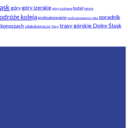
ląsk
góry
góry izerskie
hotel
góry stołowe
hotele
odróże koleją
poradnik
podsumowanie
podsumowanie roku
trasy górskie Dolny Śląsk
arkonoszach
szlakzkarpacza
Tatry