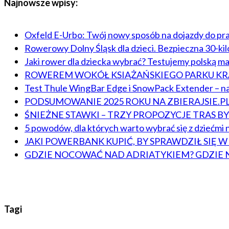
Najnowsze wpisy:
Oxfeld E-Urbo: Twój nowy sposób na dojazdy do pr
Rowerowy Dolny Śląsk dla dzieci. Bezpieczna 30-ki
Jaki rower dla dziecka wybrać? Testujemy polską m
ROWEREM WOKÓŁ KSIĄŻAŃSKIEGO PARKU 
Test Thule WingBar Edge i SnowPack Extender – na
PODSUMOWANIE 2025 ROKU NA ZBIERAJSIE.P
ŚNIEŻNE STAWKI – TRZY PROPOZYCJE TRAS 
5 powodów, dla których warto wybrać się z dziećmi n
JAKI POWERBANK KUPIĆ, BY SPRAWDZIŁ SIĘ 
GDZIE NOCOWAĆ NAD ADRIATYKIEM? GDZIE 
Tagi