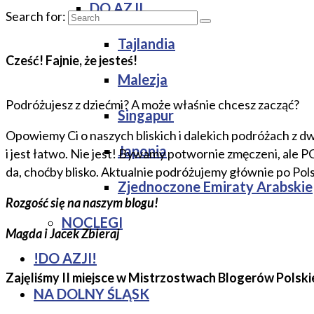
DO AZJI
Search for:
Tajlandia
Cześć! Fajnie, że jesteś!
Malezja
Podróżujesz z dziećmi? A może właśnie chcesz zacząć?
Singapur
Opowiemy Ci o naszych bliskich i dalekich podróżach z dw
Japonia
i jest łatwo. Nie jest! Bywamy potwornie zmęczeni, ale 
da, choćby blisko. Aktualnie podróżujemy głównie po Pol
Zjednoczone Emiraty Arabskie
Rozgość się na naszym blogu!
NOCLEGI
Magda i Jacek Zbieraj
!DO AZJI!
Zajęliśmy II miejsce w Mistrzostwach Blogerów Polski
NA DOLNY ŚLĄSK