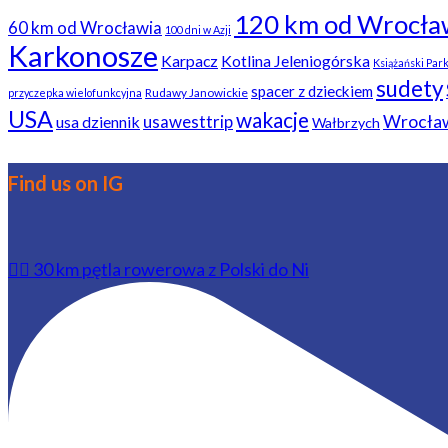
120 km od Wrocła
60 km od Wrocławia
100 dni w Azji
Karkonosze
Karpacz
Kotlina Jeleniogórska
Książański Par
sudety
spacer z dzieckiem
Rudawy Janowickie
przyczepka wielofunkcyjna
USA
wakacje
usawesttrip
Wrocła
usa dziennik
Wałbrzych
Find us on IG
🚴‍♂️ 30 km pętla rowerowa z Polski do Ni