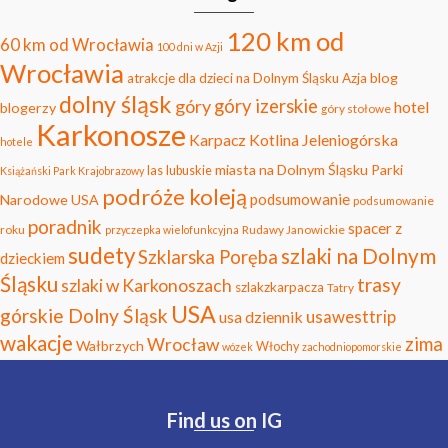
120 km od
60 km od Wrocławia
100 dni w Azji
Wrocławia
blog
atrakcje dla dzieci na Dolnym Śląsku
Azja
dolny śląsk
góry
góry izerskie
hotel
blogerzy
góry stołowe
Karkonosze
Karpacz
Kotlina Jeleniogórska
hotele
miasta na Dolnym Śląsku
Parki
las
lubuskie
Książański Park Krajobrazowy
podróże koleją
podsumowanie
Narodowe USA
podsumowanie
poradnik
spacer z
roku
Rudawy Janowickie
przyczepka wielofunkcyjna
sudety
szlaki na Dolnym
Szklarska Poręba
dzieckiem
Śląsku
trasy
szlaki w Karkonoszach
szlakzkarpacza
Tatry
USA
górskie Dolny Śląsk
usawesttrip
usa dziennik
wakacje
zima
Wrocław
Wałbrzych
Włochy
wózek
zachodniopomorskie
Find us on IG